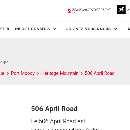
ZoneInvestisseurs RLP
TIER
INFO ET CONSEILS
JOIGNEZ-VOUS À NOUS
À
Page
ue
Port Moody
Heritage Mountain
506 April Road
506 April Road
Le 506 April Road est