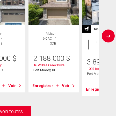
MAISONS DE P
on
Maison
Maison
 4
6 CAC , 4
5 CAC , 6
DB
SDB
SDB
 000
$
2 188 000
$
3 899 90
y
16 Wilkes Creek Drive
1007 Ioco Road
BC
Port Moody, BC
Port Moody, BC
Voir
Enregistrer
Voir
Enregistrer