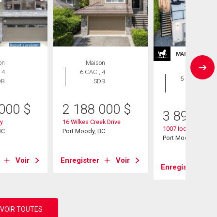
MAISONS DE P
on
Maison
Maison
 4
6 CAC , 4
5 CAC , 6
DB
SDB
SDB
 000
$
2 188 000
$
3 899 90
y
16 Wilkes Creek Drive
1007 Ioco Road
BC
Port Moody, BC
Port Moody, BC
Voir
Enregistrer
Voir
Enregistrer