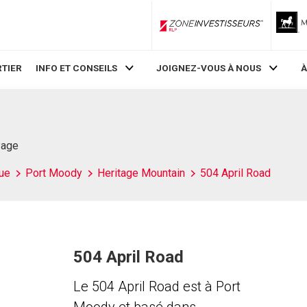
ZoneInvestisseurs RLP
TIER
INFO ET CONSEILS
JOIGNEZ-VOUS À NOUS
À
Page
ue
Port Moody
Heritage Mountain
504 April Road
504 April Road
Le 504 April Road est à Port