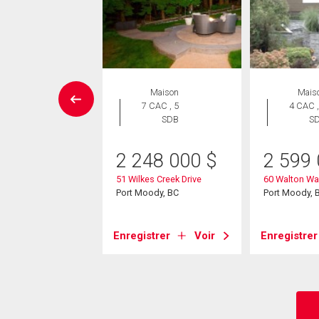
Maison
Maison
Mais
 CAC , 3
7 CAC , 5
4 CAC ,
SDB
SDB
S
99 900
$
2 248 000
$
2 599
 Drive
51 Wilkes Creek Drive
60 Walton Wa
ody, BC
Port Moody, BC
Port Moody, 
strer
Voir
Enregistrer
Voir
Enregistrer