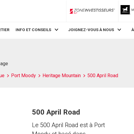
ZoneInvestisseurs RLP
TIER
INFO ET CONSEILS
JOIGNEZ-VOUS À NOUS
À
Page
ue
Port Moody
Heritage Mountain
500 April Road
500 April Road
Le 500 April Road est à Port