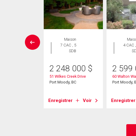
Maison
Maison
Mais
 CAC , 2
7 CAC , 5
4 CAC ,
SDB
SDB
S
49 000
$
2 248 000
$
2 599
il Road
51 Wilkes Creek Drive
60 Walton Wa
ody, BC
Port Moody, BC
Port Moody, 
strer
Voir
Enregistrer
Voir
Enregistrer