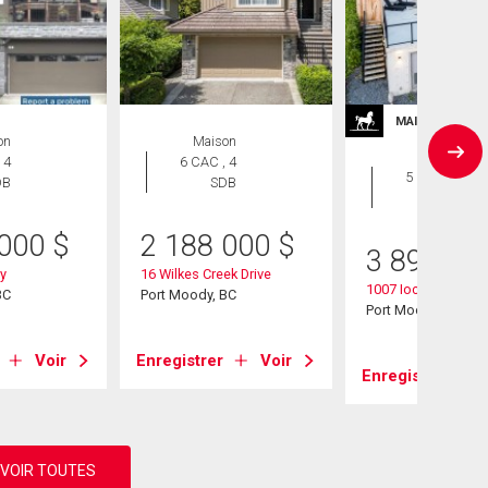
MAISONS DE P
on
Maison
Maison
 4
6 CAC , 4
5 CAC , 6
DB
SDB
SDB
 000
$
2 188 000
$
3 899 90
y
16 Wilkes Creek Drive
1007 Ioco Road
BC
Port Moody, BC
Port Moody, BC
Voir
Enregistrer
Voir
Enregistrer