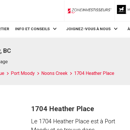
ZoneInvestisseurs RLP
TIER
INFO ET CONSEILS
JOIGNEZ-VOUS À NOUS
À
, BC
Page
ue
Port Moody
Noons Creek
1704 Heather Place
1704 Heather Place
Le 1704 Heather Place est à Port