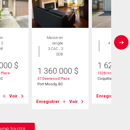
on
Maison en
Maison
 3
rangée
4 CAC , 3
DB
3 CAC , 3
SDB
SDB
 000
$
1 629 90
1 360 000
$
 Place
1328 Honeysuckle 
BC
37 Deerwood Place
Coquitlam, BC
Port Moody, BC
Voir
Enregistrer
Enregistrer
Voir