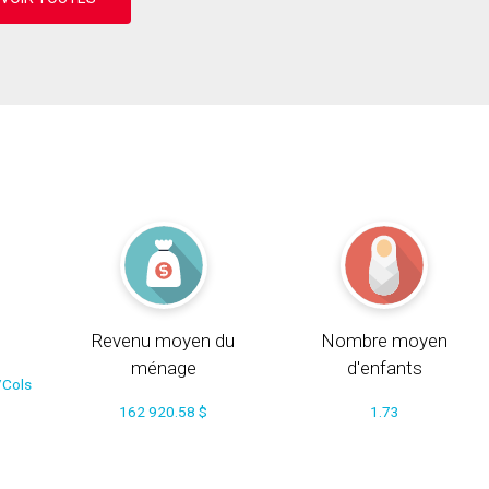
Revenu moyen du
Nombre moyen
ménage
d'enfants
/Cols
162 920.58 $
1.73