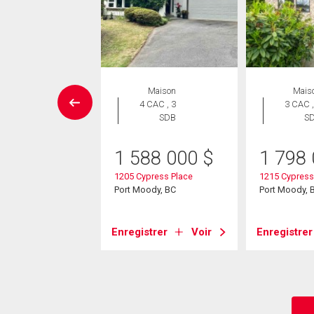
Maison
Maison
Mais
 CAC , 3
4 CAC , 3
3 CAC ,
SDB
SDB
S
33 000
$
1 588 000
$
1 798
anorama Drive
1205 Cypress Place
1215 Cypress
am, BC
Port Moody, BC
Port Moody, 
strer
Voir
Enregistrer
Voir
Enregistrer