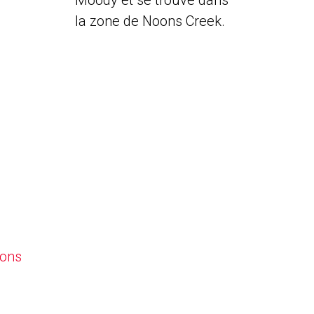
Moody et se trouve dans
la zone de Noons Creek.
oons