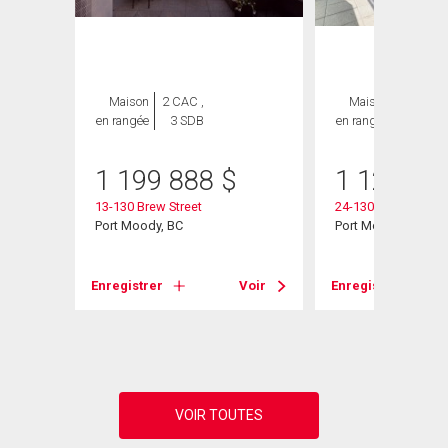
GE
Maison
2 CAC ,
Maison
3 CAC ,
en rangée
3 SDB
en rangée
3 SDB
1 199 888
$
1 124 00
13-130 Brew Street
24-130 Brew Street
Port Moody, BC
Port Moody, BC
d
Enregistrer
Voir
Enregistrer
Voir