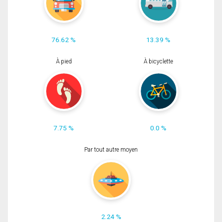
76.62 %
13.39 %
À pied
À bicyclette
7.75 %
0.0 %
Par tout autre moyen
2.24 %