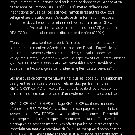
Royal LePage
MD
et du service de distribution de données de l'Association
canadienne de l’immobilier (SDD®). SDD® met en référence des
inscriptions tenues par des agences immobilières autres que Royal
LePage et ses distributeurs. L'exactitude de l'information n'est pas
garantie et devrait être indépendamment vérifiée. La marque DDF®
appartient à l'Association canadienne de l’immobilier (ACI) et identifie le
REALTOR.ca Installation de distribution de données (SDD®).
*Tous les bureaux sont des propriétés indépendantes. Les bureaux
comprenant la mention « Services immobiliers Royal LePage
MD
Ltée »,
incluant sa division « Johnston & Daniel
MD
», « Royal LePage
MD
Credit
Valley Real Estate, Brokerage », « Royal LePage
MD
West Real Estate Services
», « Royal LePage
MD
Sussex », et « Les immeubles Mont-Tremblant »
appartiennent et sont gérés par Bridgemarq Real Estate Services
MD
.
Les marques de commerce MLS® ainsi que les logos qui s'y rapportent
désignent les services professionnels rendus par les membres
REALTORS® de l'ACI en vue de l'achat, de la vente et de la location de
biens immobiliers dans le cadre d'un système de vente collaborative.
REALTOR®, REALTORS® et le logo REALTOR® sont des marques
déposées de REALTOR® Canada Inc., une compagnie dont la National
Association of REALTORS® et l'Association canadienne de l’immobilier
sont propriétaires. Les marques de commerce REALTOR® servent à
distinguer les services immobiliers offerts par les courtiers et agents
immobilier en tant que membres de l'ACI. Les marques d'homologation
S.I.A.® /MLS®, Service inter-agences®, et leurs logos respectifs sont la