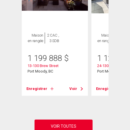
GE
Maison
2 CAC ,
Maison
3 CAC ,
en rangée
3 SDB
en rangée
3 SDB
1 199 888
$
1 124 00
13-130 Brew Street
24-130 Brew Street
Port Moody, BC
Port Moody, BC
d
Enregistrer
Voir
Enregistrer
Voir