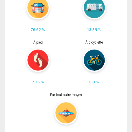
76.62 %
13.39 %
À pied
À bicyclette
7.75 %
0.0 %
Par tout autre moyen