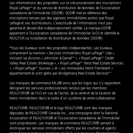
Les informations des propriétés sur ce site proviennent des inscriptions
Royal LePage
MD
et du service de distribution de données de l'Association
canadienne de l’immobilier (SDD®). SDD® met en référence des
inscriptions tenues par des agences immobilières autres que Royal
LePage et ses distributeurs. L'exactitude de l'information n'est pas
garantie et devrait être indépendamment vérifiée. La marque DDF®
appartient à l'Association canadienne de l’immobilier (ACI) et identifie le
REALTOR.ca Installation de distribution de données (SDD®).
*Tous les bureaux sont des propriétés indépendantes. Les bureaux
comprenant la mention « Services immobiliers Royal LePage
MD
Ltée »,
incluant sa division « Johnston & Daniel
MD
», « Royal LePage
MD
Credit
Valley Real Estate, Brokerage », « Royal LePage
MD
West Real Estate Services
», « Royal LePage
MD
Sussex », et « Les immeubles Mont-Tremblant »
appartiennent et sont gérés par Bridgemarq Real Estate Services
MD
.
Les marques de commerce MLS® ainsi que les logos qui s'y rapportent
désignent les services professionnels rendus par les membres
REALTORS® de l'ACI en vue de l'achat, de la vente et de la location de
biens immobiliers dans le cadre d'un système de vente collaborative.
REALTOR®, REALTORS® et le logo REALTOR® sont des marques
déposées de REALTOR® Canada Inc., une compagnie dont la National
Association of REALTORS® et l'Association canadienne de l’immobilier
sont propriétaires. Les marques de commerce REALTOR® servent à
distinguer les services immobiliers offerts par les courtiers et agents