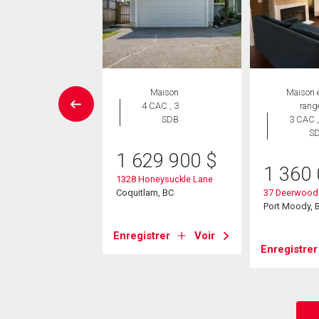
Maison
Maison
Maison 
 CAC , 4
4 CAC , 3
rang
SDB
SDB
3 CAC ,
S
49 900
$
1 629 900
$
1 360
eenstone Court
1328 Honeysuckle Lane
am, BC
Coquitlam, BC
37 Deerwood
Port Moody, 
strer
Voir
Enregistrer
Voir
Enregistrer