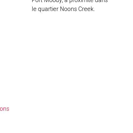
Port Moody, à proximité dans
le quartier Noons Creek.
oons