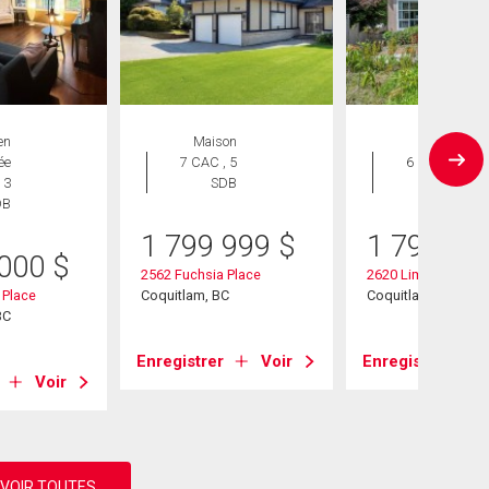
en
Maison
Maison
ée
7 CAC , 5
6 CAC , 5
 3
SDB
SDB
DB
1 799 999
$
1 798 00
 000
$
2562 Fuchsia Place
2620 Limestone Pl
 Place
Coquitlam, BC
Coquitlam, BC
BC
Enregistrer
Voir
Enregistrer
Voir