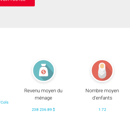
Revenu moyen du
Nombre moyen
ménage
d'enfants
/Cols
238 236.89 $
1.72