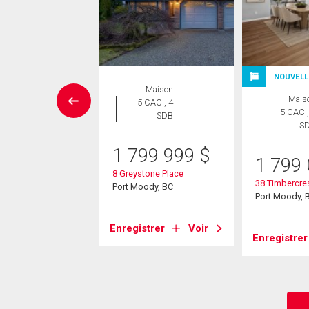
NOUVELL
ropriété
Maison
Mais
 CAC , 2
5 CAC , 4
5 CAC ,
SDB
SDB
S
8 888
$
1 799 999
$
1 799
 Ravine Drive
8 Greystone Place
38 Timbercres
ody, BC
Port Moody, BC
Port Moody, 
strer
Voir
Enregistrer
Voir
Enregistrer