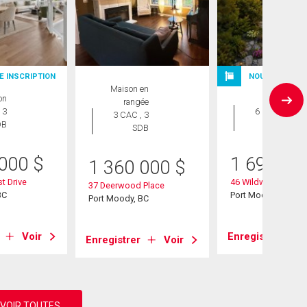
E INSCRIPTION
NOUVELLE INS
Maison en
on
Maison
rangée
 3
6 CAC , 4
3 CAC , 3
DB
SDB
SDB
 000
$
1 698 00
1 360 000
$
t Drive
46 Wildwood Drive
37 Deerwood Place
BC
Port Moody, BC
Port Moody, BC
Voir
Enregistrer
Enregistrer
Voir