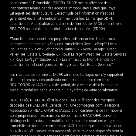
canadienne de l’immobilier (SDD®). SDD® met en référence des
inscriptions tenues par des agences immobilières autres que Royal
LePage et ses distributeurs. L'exactitude de l'information n'est pas
garantie et devrait être indépendamment vérifiée. La marque DDF®
appartient à l'Association canadienne de l’immobilier (ACI) et identifie le
REALTOR.ca Installation de distribution de données (SDD®).
*Tous les bureaux sont des propriétés indépendantes. Les bureaux
comprenant la mention « Services immobiliers Royal LePage
MD
Ltée »,
incluant sa division « Johnston & Daniel
MD
», « Royal LePage
MD
Credit
Valley Real Estate, Brokerage », « Royal LePage
MD
West Real Estate Services
», « Royal LePage
MD
Sussex », et « Les immeubles Mont-Tremblant »
appartiennent et sont gérés par Bridgemarq Real Estate Services
MD
.
Les marques de commerce MLS® ainsi que les logos qui s'y rapportent
désignent les services professionnels rendus par les membres
REALTORS® de l'ACI en vue de l'achat, de la vente et de la location de
biens immobiliers dans le cadre d'un système de vente collaborative.
REALTOR®, REALTORS® et le logo REALTOR® sont des marques
déposées de REALTOR® Canada Inc., une compagnie dont la National
Association of REALTORS® et l'Association canadienne de l’immobilier
sont propriétaires. Les marques de commerce REALTOR® servent à
distinguer les services immobiliers offerts par les courtiers et agents
immobilier en tant que membres de l'ACI. Les marques d'homologation
S.I.A.® /MLS®, Service inter-agences®, et leurs logos respectifs sont la