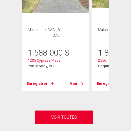
Maison
4 CAC , 3
Maison
7 CAC , 5
SDB
SDB
1 588 000
$
1 899 90
1205 Cypress Place
2556 Trillium Place
Port Moody, BC
Coquitlam, BC
Voir
Enregistrer
Voir
Enregistrer