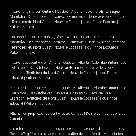
Trouver une maison
Ontario
|
Québec
|
Alberta
|
Colombie-Britannique
|
Manitoba
|
Saskatchewan
|
Nouveau-Brunswick
|
Terre-Neuve-et-Labrador
|
Territoires du Nord-Ouest
|
Nouvelle-Écosse
|
Île-du-Prince-Édouard
|
Yukon
|
Nunavut
.
Maisons à louer -
Ontario
|
Québec
|
Alberta
|
Colombie-Britannique
|
Manitoba
|
Saskatchewan
|
Nouveau-Brunswick
|
Terre-Neuve-et-Labrador
|
Territoires du Nord-Ouest
|
Nouvelle-Écosse
|
Île-du-Prince-Édouard
|
Yukon
|
Nunavut
.
Trouver des courtiers en
Ontario
|
Québec
|
Alberta
|
Colombie-Britannique
|
Manitoba
|
Saskatchewan
|
Nouveau-Brunswick
|
Terre-Neuve-et-
Labrador
|
Territoires du Nord-Ouest
|
Nouvelle-Écosse
|
Île-du-Prince-
Édouard
|
Yukon
|
Nunavut
Parcourir les bureaux en
Ontario
|
Québec
|
Alberta
|
Colombie-Britannique
|
Manitoba
|
Saskatchewan
|
Nouveau-Brunswick
|
Terre-Neuve-et-
Labrador
|
Territoires du Nord-Ouest
|
Nouvelle-Écosse
|
Île-du-Prince-
Édouard
|
Yukon
|
Nunavut
Afficher les propriétés résidentielles au Canada
|
Dernières inscriptions au
Canada
Les informations des propriétés sur ce site proviennent des inscriptions
Royal LePage
MD
et du service de distribution de données de l'Association