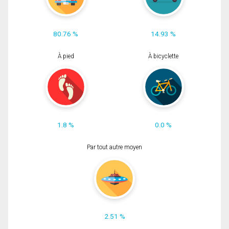
80.76 %
14.93 %
À pied
À bicyclette
1.8 %
0.0 %
Par tout autre moyen
2.51 %