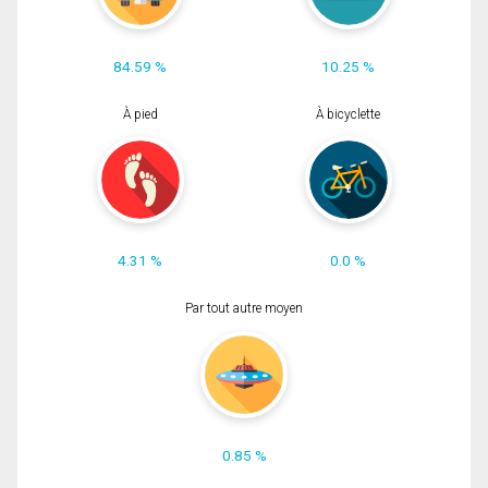
84.59 %
10.25 %
À pied
À bicyclette
4.31 %
0.0 %
Par tout autre moyen
0.85 %