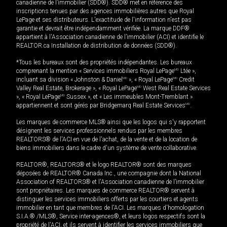
canadienne de l’immobilier (SDD®). SDD® met en référence des
inscriptions tenues par des agences immobilières autres que Royal
LePage et ses distributeurs. L'exactitude de l'information n'est pas
garantie et devrait être indépendamment vérifiée. La marque DDF®
appartient à l'Association canadienne de l’immobilier (ACI) et identifie le
REALTOR.ca Installation de distribution de données (SDD®).
*Tous les bureaux sont des propriétés indépendantes. Les bureaux
comprenant la mention « Services immobiliers Royal LePage
MD
Ltée »,
incluant sa division « Johnston & Daniel
MD
», « Royal LePage
MD
Credit
Valley Real Estate, Brokerage », « Royal LePage
MD
West Real Estate Services
», « Royal LePage
MD
Sussex », et « Les immeubles Mont-Tremblant »
appartiennent et sont gérés par Bridgemarq Real Estate Services
MD
.
Les marques de commerce MLS® ainsi que les logos qui s'y rapportent
désignent les services professionnels rendus par les membres
REALTORS® de l'ACI en vue de l'achat, de la vente et de la location de
biens immobiliers dans le cadre d'un système de vente collaborative.
REALTOR®, REALTORS® et le logo REALTOR® sont des marques
déposées de REALTOR® Canada Inc., une compagnie dont la National
Association of REALTORS® et l'Association canadienne de l’immobilier
sont propriétaires. Les marques de commerce REALTOR® servent à
distinguer les services immobiliers offerts par les courtiers et agents
immobilier en tant que membres de l'ACI. Les marques d'homologation
S.I.A.® /MLS®, Service inter-agences®, et leurs logos respectifs sont la
propriété de l'ACI, et ils servent à identifier les services immobiliers que