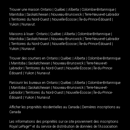
Trouver une maison
Ontario
|
Québec
|
Alberta
|
Colombie-Britannique
|
Manitoba
|
Saskatchewan
|
Nouveau-Brunswick
|
Terre-Neuve-et-Labrador
|
Territoires du Nord-Ouest
|
Nouvelle-Écosse
|
Île-du-Prince-Édouard
|
Yukon
|
Nunavut
.
Maisons à louer -
Ontario
|
Québec
|
Alberta
|
Colombie-Britannique
|
Manitoba
|
Saskatchewan
|
Nouveau-Brunswick
|
Terre-Neuve-et-Labrador
|
Territoires du Nord-Ouest
|
Nouvelle-Écosse
|
Île-du-Prince-Édouard
|
Yukon
|
Nunavut
.
Trouver des courtiers en
Ontario
|
Québec
|
Alberta
|
Colombie-Britannique
|
Manitoba
|
Saskatchewan
|
Nouveau-Brunswick
|
Terre-Neuve-et-
Labrador
|
Territoires du Nord-Ouest
|
Nouvelle-Écosse
|
Île-du-Prince-
Édouard
|
Yukon
|
Nunavut
Parcourir les bureaux en
Ontario
|
Québec
|
Alberta
|
Colombie-Britannique
|
Manitoba
|
Saskatchewan
|
Nouveau-Brunswick
|
Terre-Neuve-et-
Labrador
|
Territoires du Nord-Ouest
|
Nouvelle-Écosse
|
Île-du-Prince-
Édouard
|
Yukon
|
Nunavut
Afficher les propriétés résidentielles au Canada
|
Dernières inscriptions au
Canada
Les informations des propriétés sur ce site proviennent des inscriptions
Royal LePage
MD
et du service de distribution de données de l'Association