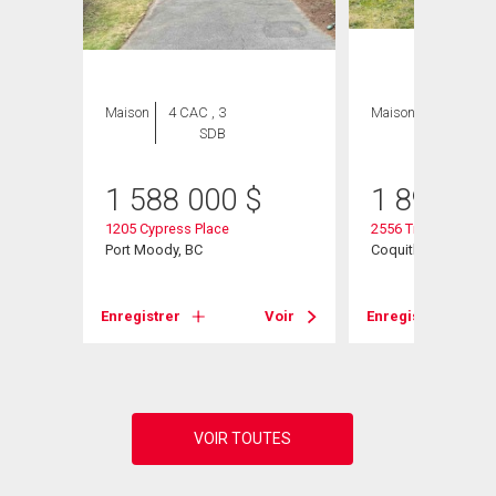
ION
Maison
4 CAC , 3
Maison
7 CAC , 5
SDB
SDB
1 588 000
$
1 899 90
1205 Cypress Place
2556 Trillium Place
Port Moody, BC
Coquitlam, BC
Enregistrer
Voir
Enregistrer
Voir