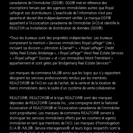
canadienne de l’immobilier (SDD®). SDD® met en référence des
inscriptions tenues par des agences immobilières autres que Royal
LePage et ses distributeurs. L'exactitude de l'information n'est pas
garantie et devrait être indépendamment vérifiée. La marque DDF®
appartient à l'Association canadienne de l’immobilier (ACI) et identifie le
REALTOR.ca Installation de distribution de données (SDD®).
*Tous les bureaux sont des propriétés indépendantes. Les bureaux
comprenant la mention « Services immobiliers Royal LePage
MD
Ltée »,
incluant sa division « Johnston & Daniel
MD
», « Royal LePage
MD
Credit
Valley Real Estate, Brokerage », « Royal LePage
MD
West Real Estate Services
», « Royal LePage
MD
Sussex », et « Les immeubles Mont-Tremblant »
appartiennent et sont gérés par Bridgemarq Real Estate Services
MD
.
Les marques de commerce MLS® ainsi que les logos qui s'y rapportent
désignent les services professionnels rendus par les membres
REALTORS® de l'ACI en vue de l'achat, de la vente et de la location de
biens immobiliers dans le cadre d'un système de vente collaborative.
REALTOR®, REALTORS® et le logo REALTOR® sont des marques
déposées de REALTOR® Canada Inc., une compagnie dont la National
Association of REALTORS® et l'Association canadienne de l’immobilier
sont propriétaires. Les marques de commerce REALTOR® servent à
distinguer les services immobiliers offerts par les courtiers et agents
immobilier en tant que membres de l'ACI. Les marques d'homologation
S.I.A.® /MLS®, Service inter-agences®, et leurs logos respectifs sont la