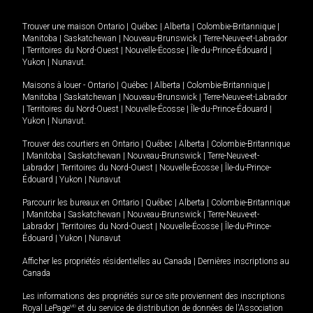
Trouver une maison
Ontario
|
Québec
|
Alberta
|
Colombie-Britannique
|
Manitoba
|
Saskatchewan
|
Nouveau-Brunswick
|
Terre-Neuve-et-Labrador
|
Territoires du Nord-Ouest
|
Nouvelle-Écosse
|
Île-du-Prince-Édouard
|
Yukon
|
Nunavut
.
Maisons à louer -
Ontario
|
Québec
|
Alberta
|
Colombie-Britannique
|
Manitoba
|
Saskatchewan
|
Nouveau-Brunswick
|
Terre-Neuve-et-Labrador
|
Territoires du Nord-Ouest
|
Nouvelle-Écosse
|
Île-du-Prince-Édouard
|
Yukon
|
Nunavut
.
Trouver des courtiers en
Ontario
|
Québec
|
Alberta
|
Colombie-Britannique
|
Manitoba
|
Saskatchewan
|
Nouveau-Brunswick
|
Terre-Neuve-et-
Labrador
|
Territoires du Nord-Ouest
|
Nouvelle-Écosse
|
Île-du-Prince-
Édouard
|
Yukon
|
Nunavut
Parcourir les bureaux en
Ontario
|
Québec
|
Alberta
|
Colombie-Britannique
|
Manitoba
|
Saskatchewan
|
Nouveau-Brunswick
|
Terre-Neuve-et-
Labrador
|
Territoires du Nord-Ouest
|
Nouvelle-Écosse
|
Île-du-Prince-
Édouard
|
Yukon
|
Nunavut
Afficher les propriétés résidentielles au Canada
|
Dernières inscriptions au
Canada
Les informations des propriétés sur ce site proviennent des inscriptions
Royal LePage
MD
et du service de distribution de données de l'Association