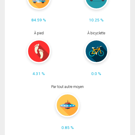
84.59 %
10.25 %
À pied
À bicyclette
4.31 %
0.0 %
Par tout autre moyen
0.85 %