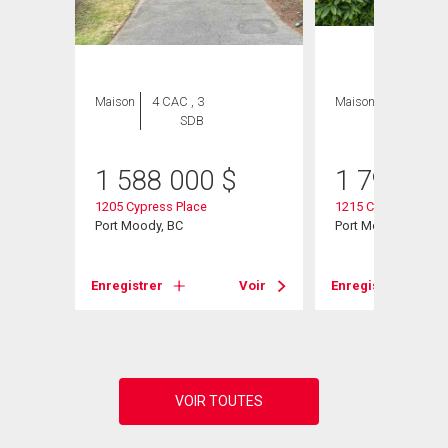
ION
Maison
4 CAC , 3
Maison
3 CAC , 3
SDB
SDB
1 588 000
$
1 798 00
1205 Cypress Place
1215 Cypress Place
Port Moody, BC
Port Moody, BC
Enregistrer
Voir
Enregistrer
Voir