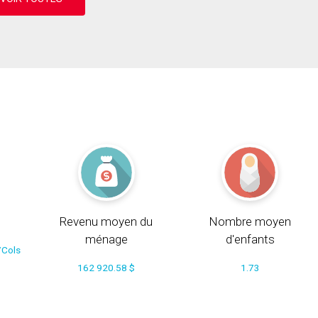
Revenu moyen du
Nombre moyen
ménage
d'enfants
/Cols
162 920.58 $
1.73