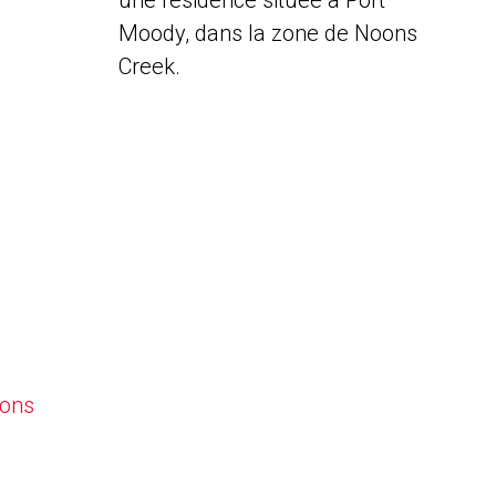
une résidence située à Port
Moody, dans la zone de Noons
Creek.
oons