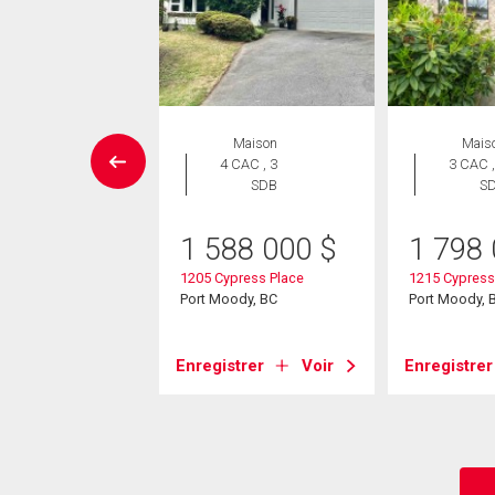
UVELLE INSCRIPTION
Maison
Mais
Maison
4 CAC , 3
3 CAC ,
 CAC , 4
SDB
S
SDB
1 588 000
$
1 798
98 000
$
1205 Cypress Place
1215 Cypress
wood Drive
Port Moody, BC
Port Moody, 
ody, BC
Enregistrer
Voir
Enregistrer
strer
Voir