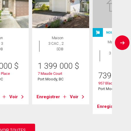
NOUVELLE INS
on
Maison
Maison en
 3
3 CAC , 2
rangée
DB
SDB
3 CAC , 2
SDB
 000
$
1 399 000
$
739 000
 Place
7 Maude Court
BC
Port Moody, BC
957 Blackstock Ro
Port Moody, BC
Voir
Enregistrer
Voir
Enregistrer