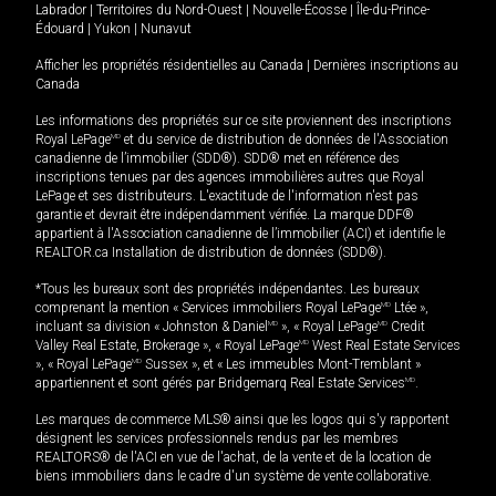
Labrador
|
Territoires du Nord-Ouest
|
Nouvelle-Écosse
|
Île-du-Prince-
Édouard
|
Yukon
|
Nunavut
Afficher les propriétés résidentielles au Canada
|
Dernières inscriptions au
Canada
Les informations des propriétés sur ce site proviennent des inscriptions
Royal LePage
MD
et du service de distribution de données de l'Association
canadienne de l’immobilier (SDD®). SDD® met en référence des
inscriptions tenues par des agences immobilières autres que Royal
LePage et ses distributeurs. L'exactitude de l'information n'est pas
garantie et devrait être indépendamment vérifiée. La marque DDF®
appartient à l'Association canadienne de l’immobilier (ACI) et identifie le
REALTOR.ca Installation de distribution de données (SDD®).
*Tous les bureaux sont des propriétés indépendantes. Les bureaux
comprenant la mention « Services immobiliers Royal LePage
MD
Ltée »,
incluant sa division « Johnston & Daniel
MD
», « Royal LePage
MD
Credit
Valley Real Estate, Brokerage », « Royal LePage
MD
West Real Estate Services
», « Royal LePage
MD
Sussex », et « Les immeubles Mont-Tremblant »
appartiennent et sont gérés par Bridgemarq Real Estate Services
MD
.
Les marques de commerce MLS® ainsi que les logos qui s'y rapportent
désignent les services professionnels rendus par les membres
REALTORS® de l'ACI en vue de l'achat, de la vente et de la location de
biens immobiliers dans le cadre d'un système de vente collaborative.