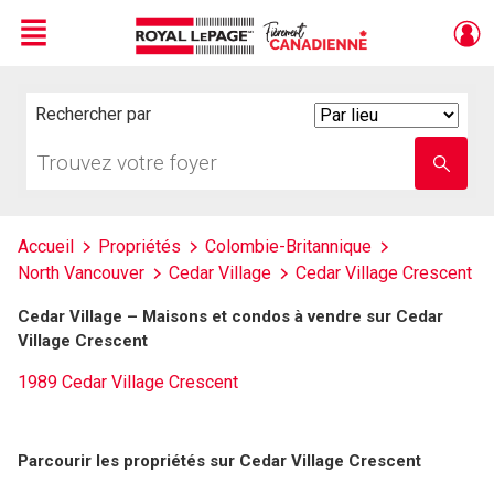
Menu
Live
En Direct
Rechercher par
Search
By
Trouvez
Entrez
votre
le
foyer
nom
de
l'école
Accueil
Propriétés
Colombie-Britannique
North Vancouver
Cedar Village
Cedar Village Crescent
Cedar Village – Maisons et condos à vendre sur Cedar
Village Crescent
1989 Cedar Village Crescent
Parcourir les propriétés sur Cedar Village Crescent