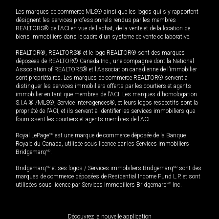
Les marques de commerce MLS® ainsi que les logos qui s'y rapportent
désignent les services professionnels rendus par les membres
REALTORS® de l'ACI en vue de l'achat, de la vente et de la location de
biens immobiliers dans le cadre d'un système de vente collaborative.
REALTOR®, REALTORS® et le logo REALTOR® sont des marques
déposées de REALTOR® Canada Inc., une compagnie dont la National
Association of REALTORS® et l'Association canadienne de l’immobilier
sont propriétaires. Les marques de commerce REALTOR® servent à
distinguer les services immobiliers offerts par les courtiers et agents
immobilier en tant que membres de l'ACI. Les marques d'homologation
S.I.A.® /MLS®, Service inter-agences®, et leurs logos respectifs sont la
propriété de l'ACI, et ils servent à identifier les services immobiliers que
fournissent les courtiers et agents membres de l'ACI.
Royal LePage
MD
est une marque de commerce déposée de la Banque
Royale du Canada, utilisée sous licence par les Services immobiliers
Bridgemarq
MD
.
Bridgemarq
MD
et ses logos / Services immobiliers Bridgemarq
MD
sont des
marques de commerce déposées de Residential Income Fund L.P. et sont
utilisées sous licence par Services immobiliers Bridgemarq
MD
Inc.
Découvrez la nouvelle application