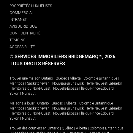
PROPRIÉTÉS LUXUEUSES
COMMERCIAL
INTRANET
AVIS JURIDIQUE
CONFIDENTIALITÉ
TÉMOINS
ACCESSIBILITÉ
© SERVICES IMMOBILIERS BRIDGEMARQ
, 2026.
MD
TOUS DROITS RÉSERVÉS.
Trouver une maison
Ontario
|
Québec
|
Alberta
|
Colombie-Britannique
|
Manitoba
|
Saskatchewan
|
Nouveau-Brunswick
|
Terre-Neuve-et-Labrador
|
Territoires du Nord-Ouest
|
Nouvelle-Écosse
|
Île-du-Prince-Édouard
|
Yukon
|
Nunavut
.
Maisons à louer -
Ontario
|
Québec
|
Alberta
|
Colombie-Britannique
|
Manitoba
|
Saskatchewan
|
Nouveau-Brunswick
|
Terre-Neuve-et-Labrador
|
Territoires du Nord-Ouest
|
Nouvelle-Écosse
|
Île-du-Prince-Édouard
|
Yukon
|
Nunavut
.
Trouver des courtiers en
Ontario
|
Québec
|
Alberta
|
Colombie-Britannique