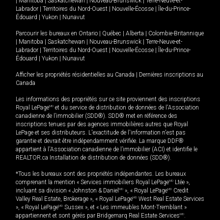
|
Manitoba
|
Saskatchewan
|
Nouveau-Brunswick
|
Terre-Neuve-et-
Labrador
|
Territoires du Nord-Ouest
|
Nouvelle-Écosse
|
Île-du-Prince-
Édouard
|
Yukon
|
Nunavut
Parcourir les bureaux en
Ontario
|
Québec
|
Alberta
|
Colombie-Britannique
|
Manitoba
|
Saskatchewan
|
Nouveau-Brunswick
|
Terre-Neuve-et-
Labrador
|
Territoires du Nord-Ouest
|
Nouvelle-Écosse
|
Île-du-Prince-
Édouard
|
Yukon
|
Nunavut
Afficher les propriétés résidentielles au Canada
|
Dernières inscriptions au
Canada
Les informations des propriétés sur ce site proviennent des inscriptions
Royal LePage
MD
et du service de distribution de données de l'Association
canadienne de l’immobilier (SDD®). SDD® met en référence des
inscriptions tenues par des agences immobilières autres que Royal
LePage et ses distributeurs. L'exactitude de l'information n'est pas
garantie et devrait être indépendamment vérifiée. La marque DDF®
appartient à l'Association canadienne de l’immobilier (ACI) et identifie le
REALTOR.ca Installation de distribution de données (SDD®).
*Tous les bureaux sont des propriétés indépendantes. Les bureaux
comprenant la mention « Services immobiliers Royal LePage
MD
Ltée »,
incluant sa division « Johnston & Daniel
MD
», « Royal LePage
MD
Credit
Valley Real Estate, Brokerage », « Royal LePage
MD
West Real Estate Services
», « Royal LePage
MD
Sussex », et « Les immeubles Mont-Tremblant »
appartiennent et sont gérés par Bridgemarq Real Estate Services
MD
.