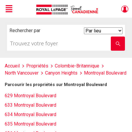
Menu
Live
En Direct
Rechercher par
Search
By
Trouvez
Entrez
votre
le
foyer
nom
de
l'école
Accueil
Propriétés
Colombie-Britannique
North Vancouver
Canyon Heights
Montroyal Boulevard
Parcourir les propriétés sur Montroyal Boulevard
629 Montroyal Boulevard
633 Montroyal Boulevard
634 Montroyal Boulevard
635 Montroyal Boulevard