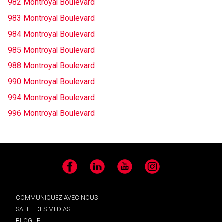
982 Montroyal Boulevard
983 Montroyal Boulevard
984 Montroyal Boulevard
985 Montroyal Boulevard
988 Montroyal Boulevard
990 Montroyal Boulevard
994 Montroyal Boulevard
996 Montroyal Boulevard
Facebook
LinkedIn
YouTube
Instagram
COMMUNIQUEZ AVEC NOUS
SALLE DES MÉDIAS
BLOGUE