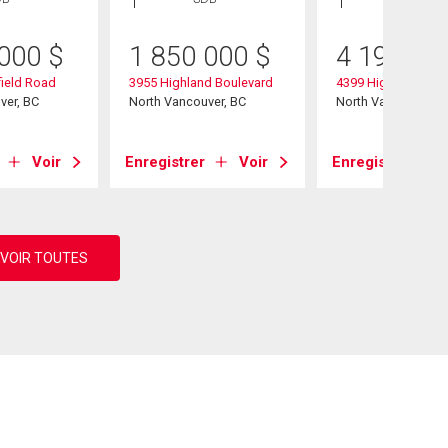
 000
$
1 850 000
$
4 195 00
ield Road
3955 Highland Boulevard
4399 Highland Bou
ver, BC
North Vancouver, BC
North Vancouver, B
Voir
Enregistrer
Voir
Enregistrer