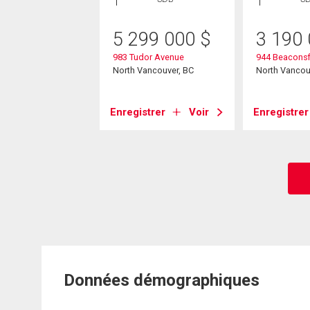
00 000
$
5 299 000
$
3 190
llington Crescent
983 Tudor Avenue
944 Beaconsf
ancouver, BC
North Vancouver, BC
North Vancou
strer
Voir
Enregistrer
Voir
Enregistrer
Données démographiques