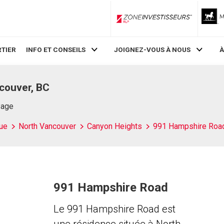
ZoneInvestisseurs RLP
TIER
INFO ET CONSEILS
JOIGNEZ-VOUS À NOUS
À
couver, BC
Page
ue
North Vancouver
Canyon Heights
991 Hampshire Roa
991 Hampshire Road
Le 991 Hampshire Road est