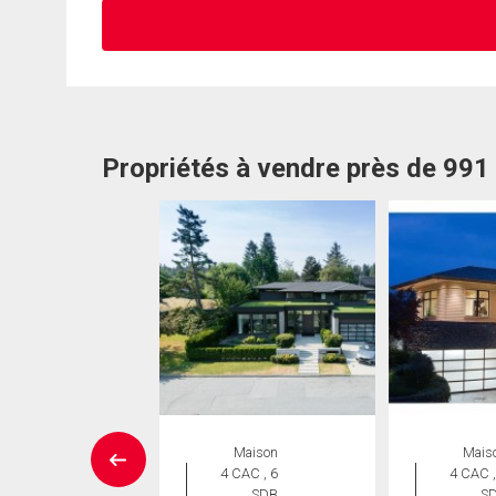
Propriétés à vendre près de 99
Maison
Maison
Mais
 CAC , 3
4 CAC , 6
4 CAC ,
SDB
SDB
S