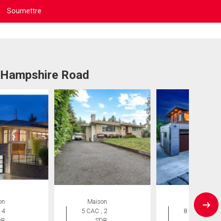
1 Hampshire Road
on
Maison
Maison
 4
5 CAC , 2
8 CAC , 8
DB
SDB
SDB