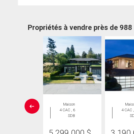
Propriétés à vendre près de 98
UVELLE INSCRIPTION
Maison
Mais
Maison
4 CAC , 6
4 CAC ,
 CAC , 2
SDB
S
SDB
5 299 000
$
3 190