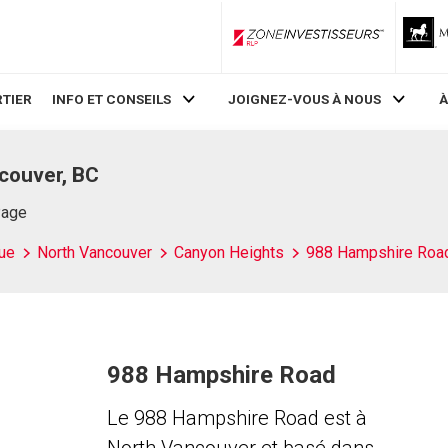
ZoneInvestisseurs RLP
TIER
INFO ET CONSEILS
JOIGNEZ-VOUS À NOUS
À
couver, BC
Page
ue
North Vancouver
Canyon Heights
988 Hampshire Roa
988 Hampshire Road
Le 988 Hampshire Road est à