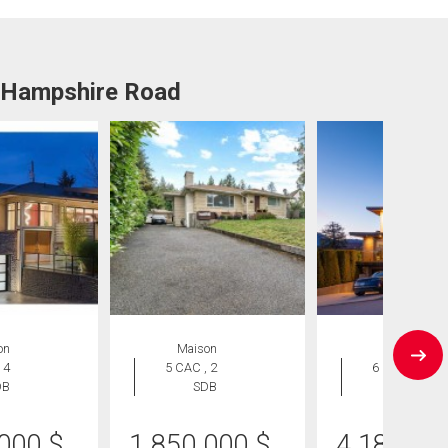
8 Hampshire Road
on
Maison
Maison
 4
5 CAC , 2
6 CAC , 8
DB
SDB
SDB
 000
$
1 850 000
$
4 188 00