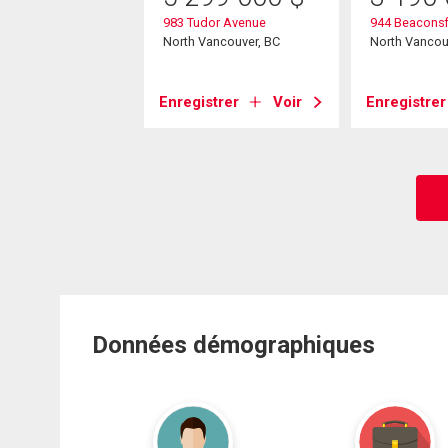
85 000
$
983 Tudor Avenue
944 Beaconsf
elbrook Avenue
North Vancouver, BC
North Vancou
ancouver, BC
Enregistrer
Voir
Enregistrer
strer
Voir
Données démographiques