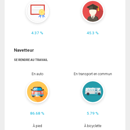
4.37 %
45.3 %
Navetteur
SE RENDRE AU TRAVAIL
En auto
En transport en commun
86.68 %
5.79 %
À pied
À bicyclette