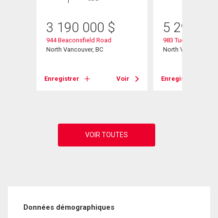
3 190 000
$
5 299 00
944 Beaconsfield Road
983 Tudor Avenue
North Vancouver, BC
North Vancouver, B
Enregistrer
Voir
Enregistrer
Voir
Données démographiques