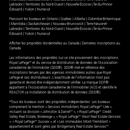
Labrador
|
Territoires du Nord-Ouest
|
Nouvelle-Écosse
|
Île-du-Prince-
Édouard
|
Yukon
|
Nunavut
Parcourir les bureaux en
Ontario
|
Québec
|
Alberta
|
Colombie-Britannique
|
Manitoba
|
Saskatchewan
|
Nouveau-Brunswick
|
Terre-Neuve-et-
Labrador
|
Territoires du Nord-Ouest
|
Nouvelle-Écosse
|
Île-du-Prince-
Édouard
|
Yukon
|
Nunavut
Afficher les propriétés résidentielles au Canada
|
Dernières inscriptions au
Canada
Les informations des propriétés sur ce site proviennent des inscriptions
Royal LePage
MD
et du service de distribution de données de l'Association
canadienne de l’immobilier (SDD®). SDD® met en référence des
inscriptions tenues par des agences immobilières autres que Royal
LePage et ses distributeurs. L'exactitude de l'information n'est pas
garantie et devrait être indépendamment vérifiée. La marque DDF®
appartient à l'Association canadienne de l’immobilier (ACI) et identifie le
REALTOR.ca Installation de distribution de données (SDD®).
*Tous les bureaux sont des propriétés indépendantes. Les bureaux
comprenant la mention « Services immobiliers Royal LePage
MD
Ltée »,
incluant sa division « Johnston & Daniel
MD
», « Royal LePage
MD
Credit
Valley Real Estate, Brokerage », « Royal LePage
MD
West Real Estate Services
», « Royal LePage
MD
Sussex », et « Les immeubles Mont-Tremblant »
appartiennent et sont gérés par Bridgemarq Real Estate Services
MD
.