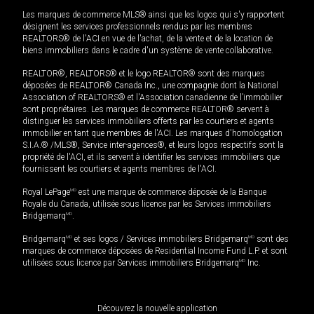
Les marques de commerce MLS® ainsi que les logos qui s'y rapportent
désignent les services professionnels rendus par les membres
REALTORS® de l'ACI en vue de l'achat, de la vente et de la location de
biens immobiliers dans le cadre d'un système de vente collaborative.
REALTOR®, REALTORS® et le logo REALTOR® sont des marques
déposées de REALTOR® Canada Inc., une compagnie dont la National
Association of REALTORS® et l'Association canadienne de l’immobilier
sont propriétaires. Les marques de commerce REALTOR® servent à
distinguer les services immobiliers offerts par les courtiers et agents
immobilier en tant que membres de l'ACI. Les marques d'homologation
S.I.A.® /MLS®, Service inter-agences®, et leurs logos respectifs sont la
propriété de l'ACI, et ils servent à identifier les services immobiliers que
fournissent les courtiers et agents membres de l'ACI.
Royal LePage
MD
est une marque de commerce déposée de la Banque
Royale du Canada, utilisée sous licence par les Services immobiliers
Bridgemarq
MD
.
Bridgemarq
MD
et ses logos / Services immobiliers Bridgemarq
MD
sont des
marques de commerce déposées de Residential Income Fund L.P. et sont
utilisées sous licence par Services immobiliers Bridgemarq
MD
Inc.
Découvrez la nouvelle application