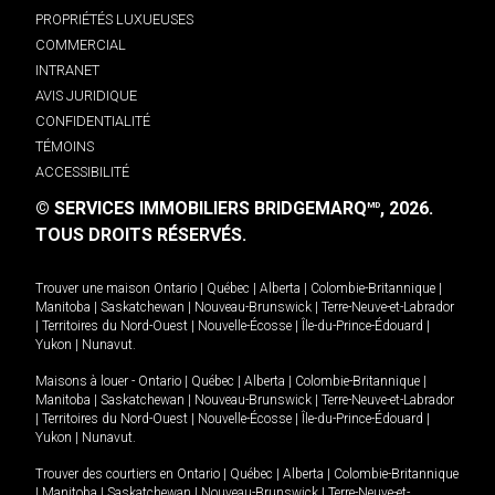
PROPRIÉTÉS LUXUEUSES
COMMERCIAL
INTRANET
AVIS JURIDIQUE
CONFIDENTIALITÉ
TÉMOINS
ACCESSIBILITÉ
© SERVICES IMMOBILIERS BRIDGEMARQ
, 2026.
MD
TOUS DROITS RÉSERVÉS.
Trouver une maison
Ontario
|
Québec
|
Alberta
|
Colombie-Britannique
|
Manitoba
|
Saskatchewan
|
Nouveau-Brunswick
|
Terre-Neuve-et-Labrador
|
Territoires du Nord-Ouest
|
Nouvelle-Écosse
|
Île-du-Prince-Édouard
|
Yukon
|
Nunavut
.
Maisons à louer -
Ontario
|
Québec
|
Alberta
|
Colombie-Britannique
|
Manitoba
|
Saskatchewan
|
Nouveau-Brunswick
|
Terre-Neuve-et-Labrador
|
Territoires du Nord-Ouest
|
Nouvelle-Écosse
|
Île-du-Prince-Édouard
|
Yukon
|
Nunavut
.
Trouver des courtiers en
Ontario
|
Québec
|
Alberta
|
Colombie-Britannique
|
Manitoba
|
Saskatchewan
|
Nouveau-Brunswick
|
Terre-Neuve-et-