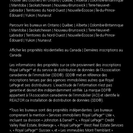
Trouver des courtiers en
Ontario
|
Québec
|
Alberta
|
Colombie-Britannique
|
Manitoba
|
Saskatchewan
|
Nouveau-Brunswick
|
Terre-Neuve-et-
Labrador
|
Territoires du Nord-Ouest
|
Nouvelle-Écosse
|
Île-du-Prince-
Édouard
|
Yukon
|
Nunavut
Parcourir les bureaux en
Ontario
|
Québec
|
Alberta
|
Colombie-Britannique
|
Manitoba
|
Saskatchewan
|
Nouveau-Brunswick
|
Terre-Neuve-et-
Labrador
|
Territoires du Nord-Ouest
|
Nouvelle-Écosse
|
Île-du-Prince-
Édouard
|
Yukon
|
Nunavut
Afficher les propriétés résidentielles au Canada
|
Dernières inscriptions au
Canada
Les informations des propriétés sur ce site proviennent des inscriptions
Royal LePage
MD
et du service de distribution de données de l'Association
canadienne de l’immobilier (SDD®). SDD® met en référence des
inscriptions tenues par des agences immobilières autres que Royal
LePage et ses distributeurs. L'exactitude de l'information n'est pas
garantie et devrait être indépendamment vérifiée. La marque DDF®
appartient à l'Association canadienne de l’immobilier (ACI) et identifie le
REALTOR.ca Installation de distribution de données (SDD®).
*Tous les bureaux sont des propriétés indépendantes. Les bureaux
comprenant la mention « Services immobiliers Royal LePage
MD
Ltée »,
incluant sa division « Johnston & Daniel
MD
», « Royal LePage
MD
Credit
Valley Real Estate, Brokerage », « Royal LePage
MD
West Real Estate Services
», « Royal LePage
MD
Sussex », et « Les immeubles Mont-Tremblant »