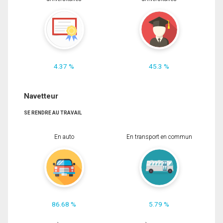
4.37 %
45.3 %
Navetteur
SE RENDRE AU TRAVAIL
En auto
En transport en commun
86.68 %
5.79 %