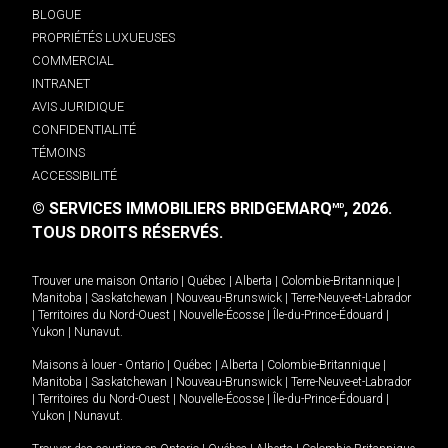
BLOGUE
PROPRIÉTÉS LUXUEUSES
COMMERCIAL
INTRANET
AVIS JURIDIQUE
CONFIDENTIALITÉ
TÉMOINS
ACCESSIBILITÉ
© SERVICES IMMOBILIERS BRIDGEMARQ
, 2026.
MD
TOUS DROITS RÉSERVÉS.
Trouver une maison
Ontario
|
Québec
|
Alberta
|
Colombie-Britannique
|
Manitoba
|
Saskatchewan
|
Nouveau-Brunswick
|
Terre-Neuve-et-Labrador
|
Territoires du Nord-Ouest
|
Nouvelle-Écosse
|
Île-du-Prince-Édouard
|
Yukon
|
Nunavut
.
Maisons à louer -
Ontario
|
Québec
|
Alberta
|
Colombie-Britannique
|
Manitoba
|
Saskatchewan
|
Nouveau-Brunswick
|
Terre-Neuve-et-Labrador
|
Territoires du Nord-Ouest
|
Nouvelle-Écosse
|
Île-du-Prince-Édouard
|
Yukon
|
Nunavut
.