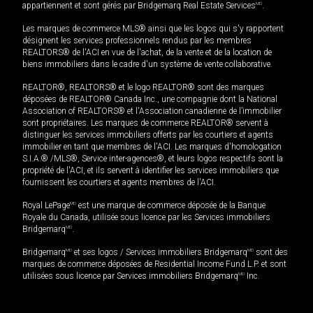
appartiennent et sont gérés par Bridgemarq Real Estate Services
MD
.
Les marques de commerce MLS® ainsi que les logos qui s'y rapportent
désignent les services professionnels rendus par les membres
REALTORS® de l'ACI en vue de l'achat, de la vente et de la location de
biens immobiliers dans le cadre d'un système de vente collaborative.
REALTOR®, REALTORS® et le logo REALTOR® sont des marques
déposées de REALTOR® Canada Inc., une compagnie dont la National
Association of REALTORS® et l'Association canadienne de l’immobilier
sont propriétaires. Les marques de commerce REALTOR® servent à
distinguer les services immobiliers offerts par les courtiers et agents
immobilier en tant que membres de l'ACI. Les marques d'homologation
S.I.A.® /MLS®, Service inter-agences®, et leurs logos respectifs sont la
propriété de l'ACI, et ils servent à identifier les services immobiliers que
fournissent les courtiers et agents membres de l'ACI.
Royal LePage
MD
est une marque de commerce déposée de la Banque
Royale du Canada, utilisée sous licence par les Services immobiliers
Bridgemarq
MD
.
Bridgemarq
MD
et ses logos / Services immobiliers Bridgemarq
MD
sont des
marques de commerce déposées de Residential Income Fund L.P. et sont
utilisées sous licence par Services immobiliers Bridgemarq
MD
Inc.