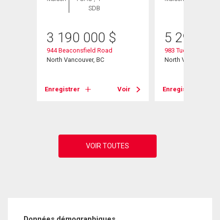
SDB
SDB
3 190 000
$
5 299 00
944 Beaconsfield Road
983 Tudor Avenue
North Vancouver, BC
North Vancouver, B
Voir
Enregistrer
Voir
Enregistrer
Données démographiques