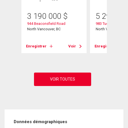
3 190 000
$
5 299 00
944 Beaconsfield Road
983 Tudor Avenue
North Vancouver, BC
North Vancouver, B
Enregistrer
Voir
Enregistrer
Voir
Données démographiques