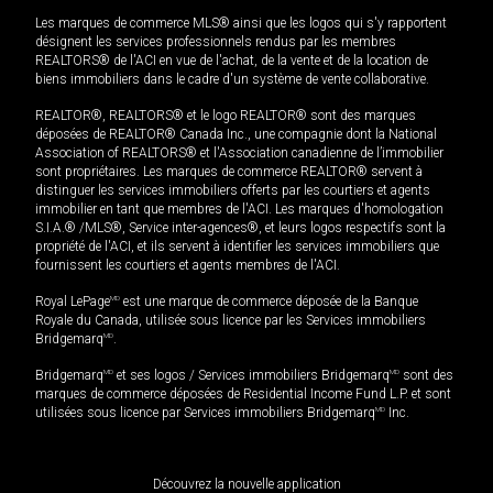
Les marques de commerce MLS® ainsi que les logos qui s'y rapportent
désignent les services professionnels rendus par les membres
REALTORS® de l'ACI en vue de l'achat, de la vente et de la location de
biens immobiliers dans le cadre d'un système de vente collaborative.
REALTOR®, REALTORS® et le logo REALTOR® sont des marques
déposées de REALTOR® Canada Inc., une compagnie dont la National
Association of REALTORS® et l'Association canadienne de l’immobilier
sont propriétaires. Les marques de commerce REALTOR® servent à
distinguer les services immobiliers offerts par les courtiers et agents
immobilier en tant que membres de l'ACI. Les marques d'homologation
S.I.A.® /MLS®, Service inter-agences®, et leurs logos respectifs sont la
propriété de l'ACI, et ils servent à identifier les services immobiliers que
fournissent les courtiers et agents membres de l'ACI.
Royal LePage
MD
est une marque de commerce déposée de la Banque
Royale du Canada, utilisée sous licence par les Services immobiliers
Bridgemarq
MD
.
Bridgemarq
MD
et ses logos / Services immobiliers Bridgemarq
MD
sont des
marques de commerce déposées de Residential Income Fund L.P. et sont
utilisées sous licence par Services immobiliers Bridgemarq
MD
Inc.
Découvrez la nouvelle application