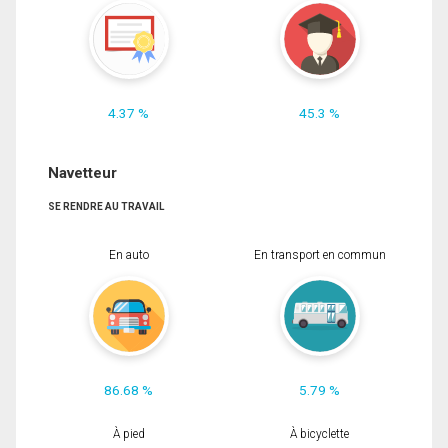
4.37 %
45.3 %
Navetteur
SE RENDRE AU TRAVAIL
En auto
En transport en commun
86.68 %
5.79 %
À pied
À bicyclette