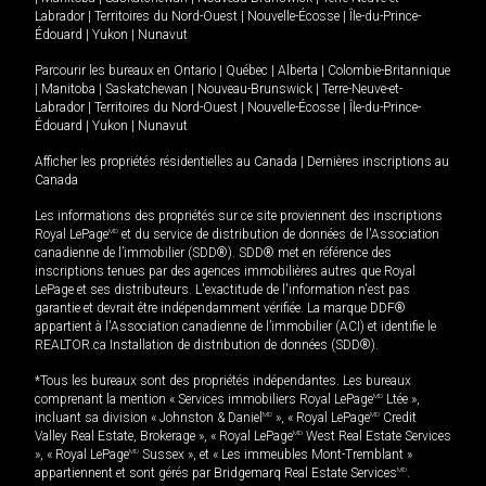
Labrador
|
Territoires du Nord-Ouest
|
Nouvelle-Écosse
|
Île-du-Prince-
Édouard
|
Yukon
|
Nunavut
Parcourir les bureaux en
Ontario
|
Québec
|
Alberta
|
Colombie-Britannique
|
Manitoba
|
Saskatchewan
|
Nouveau-Brunswick
|
Terre-Neuve-et-
Labrador
|
Territoires du Nord-Ouest
|
Nouvelle-Écosse
|
Île-du-Prince-
Édouard
|
Yukon
|
Nunavut
Afficher les propriétés résidentielles au Canada
|
Dernières inscriptions au
Canada
Les informations des propriétés sur ce site proviennent des inscriptions
Royal LePage
MD
et du service de distribution de données de l'Association
canadienne de l’immobilier (SDD®). SDD® met en référence des
inscriptions tenues par des agences immobilières autres que Royal
LePage et ses distributeurs. L'exactitude de l'information n'est pas
garantie et devrait être indépendamment vérifiée. La marque DDF®
appartient à l'Association canadienne de l’immobilier (ACI) et identifie le
REALTOR.ca Installation de distribution de données (SDD®).
*Tous les bureaux sont des propriétés indépendantes. Les bureaux
comprenant la mention « Services immobiliers Royal LePage
MD
Ltée »,
incluant sa division « Johnston & Daniel
MD
», « Royal LePage
MD
Credit
Valley Real Estate, Brokerage », « Royal LePage
MD
West Real Estate Services
», « Royal LePage
MD
Sussex », et « Les immeubles Mont-Tremblant »
appartiennent et sont gérés par Bridgemarq Real Estate Services
MD
.