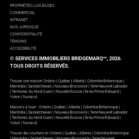
PROPRIÉTÉS LUXUEUSES
COMMERCIAL
INTRANET
AVIS JURIDIQUE
CONFIDENTIALITÉ
TÉMOINS
ACCESSIBILITÉ
© SERVICES IMMOBILIERS BRIDGEMARQ
, 2026.
MD
TOUS DROITS RÉSERVÉS.
Trouver une maison
Ontario
|
Québec
|
Alberta
|
Colombie-Britannique
|
Manitoba
|
Saskatchewan
|
Nouveau-Brunswick
|
Terre-Neuve-et-Labrador
|
Territoires du Nord-Ouest
|
Nouvelle-Écosse
|
Île-du-Prince-Édouard
|
Yukon
|
Nunavut
.
Maisons à louer -
Ontario
|
Québec
|
Alberta
|
Colombie-Britannique
|
Manitoba
|
Saskatchewan
|
Nouveau-Brunswick
|
Terre-Neuve-et-Labrador
|
Territoires du Nord-Ouest
|
Nouvelle-Écosse
|
Île-du-Prince-Édouard
|
Yukon
|
Nunavut
.
Trouver des courtiers en
Ontario
|
Québec
|
Alberta
|
Colombie-Britannique
|
Manitoba
|
Saskatchewan
|
Nouveau-Brunswick
|
Terre-Neuve-et-