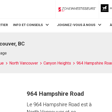
ZoneInvestisseurs RLP
TIER
INFO ET CONSEILS
JOIGNEZ-VOUS À NOUS
À
couver, BC
Page
ue
North Vancouver
Canyon Heights
964 Hampshire Roa
964 Hampshire Road
Le 964 Hampshire Road est à