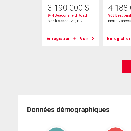
99 000
$
3 190 000
$
4 188
erald Drive
944 Beaconsfield Road
908 Beaconsf
ancouver, BC
North Vancouver, BC
North Vancou
strer
Voir
Enregistrer
Voir
Enregistrer
Données démographiques