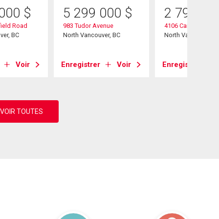
 000
$
5 299 000
$
2 790 00
ield Road
983 Tudor Avenue
4106 Canterbury Cr
ver, BC
North Vancouver, BC
North Vancouver, B
Voir
Enregistrer
Voir
Enregistrer