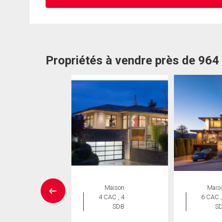
Propriétés à vendre près de 96
Maison
Maison
Mais
 CAC , 3
4 CAC , 4
6 CAC ,
SDB
SDB
S