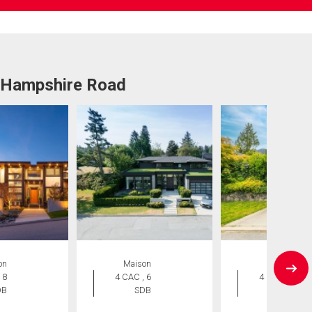
4 Hampshire Road
on
Maison
Maison
 8
4 CAC , 6
4 CAC , 3
DB
SDB
SDB