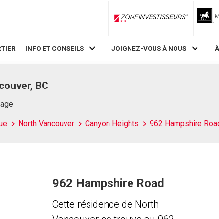
ZoneInvestisseurs RLP
TIER
INFO ET CONSEILS
JOIGNEZ-VOUS À NOUS
À
couver, BC
Page
ue
North Vancouver
Canyon Heights
962 Hampshire Roa
962 Hampshire Road
Cette résidence de North