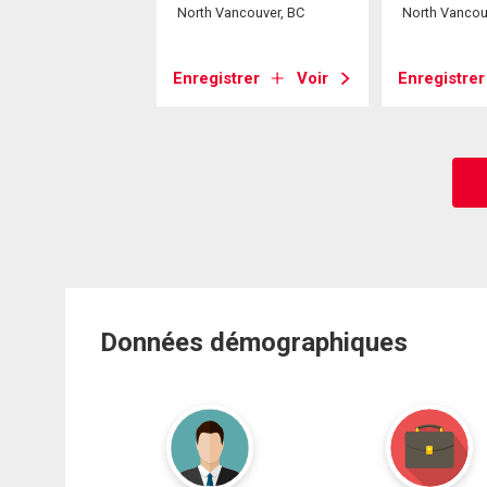
ancouver, BC
North Vancouver, BC
North Vancou
strer
Voir
Enregistrer
Voir
Enregistrer
Données démographiques