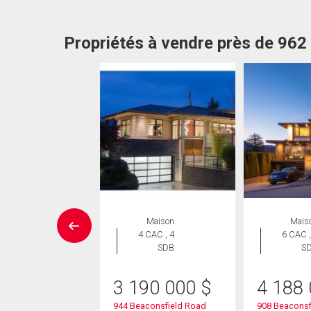
Propriétés à vendre près de 96
Maison
Maison
Mais
 CAC , 4
4 CAC , 4
6 CAC ,
SDB
SDB
S
50 000
$
3 190 000
$
4 188
lencia Avenue
944 Beaconsfield Road
908 Beaconsf