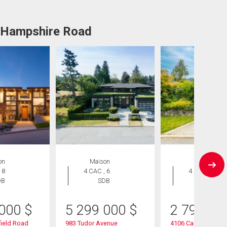
2 Hampshire Road
on
Maison
Maison
 8
4 CAC , 6
4 CAC , 3
DB
SDB
SDB
 000
$
5 299 000
$
2 790 00
ield Road
983 Tudor Avenue
4106 Canterbury Cr