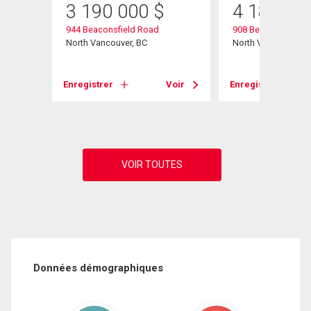
3 190 000
$
4 188 00
944 Beaconsfield Road
908 Beaconsfield 
North Vancouver, BC
North Vancouver, B
Voir
Enregistrer
Voir
Enregistrer
Données démographiques