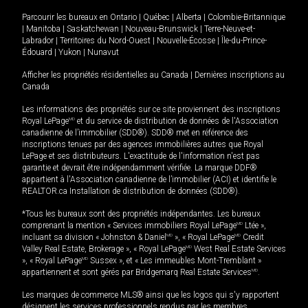
Parcourir les bureaux en
Ontario
|
Québec
|
Alberta
|
Colombie-Britannique
|
Manitoba
|
Saskatchewan
|
Nouveau-Brunswick
|
Terre-Neuve-et-
Labrador
|
Territoires du Nord-Ouest
|
Nouvelle-Écosse
|
Île-du-Prince-
Édouard
|
Yukon
|
Nunavut
Afficher les propriétés résidentielles au Canada
|
Dernières inscriptions au
Canada
Les informations des propriétés sur ce site proviennent des inscriptions
Royal LePage
MD
et du service de distribution de données de l'Association
canadienne de l’immobilier (SDD®). SDD® met en référence des
inscriptions tenues par des agences immobilières autres que Royal
LePage et ses distributeurs. L'exactitude de l'information n'est pas
garantie et devrait être indépendamment vérifiée. La marque DDF®
appartient à l'Association canadienne de l’immobilier (ACI) et identifie le
REALTOR.ca Installation de distribution de données (SDD®).
*Tous les bureaux sont des propriétés indépendantes. Les bureaux
comprenant la mention « Services immobiliers Royal LePage
MD
Ltée »,
incluant sa division « Johnston & Daniel
MD
», « Royal LePage
MD
Credit
Valley Real Estate, Brokerage », « Royal LePage
MD
West Real Estate Services
», « Royal LePage
MD
Sussex », et « Les immeubles Mont-Tremblant »
appartiennent et sont gérés par Bridgemarq Real Estate Services
MD
.
Les marques de commerce MLS® ainsi que les logos qui s'y rapportent
désignent les services professionnels rendus par les membres