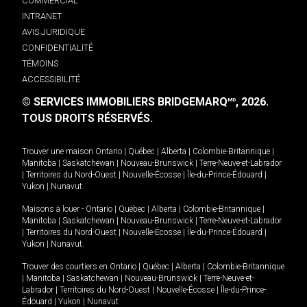
COMMERCIAL
INTRANET
AVIS JURIDIQUE
CONFIDENTIALITÉ
TÉMOINS
ACCESSIBILITÉ
© SERVICES IMMOBILIERS BRIDGEMARQ
, 2026.
MD
TOUS DROITS RÉSERVÉS.
Trouver une maison
Ontario
|
Québec
|
Alberta
|
Colombie-Britannique
|
Manitoba
|
Saskatchewan
|
Nouveau-Brunswick
|
Terre-Neuve-et-Labrador
|
Territoires du Nord-Ouest
|
Nouvelle-Écosse
|
Île-du-Prince-Édouard
|
Yukon
|
Nunavut
.
Maisons à louer -
Ontario
|
Québec
|
Alberta
|
Colombie-Britannique
|
Manitoba
|
Saskatchewan
|
Nouveau-Brunswick
|
Terre-Neuve-et-Labrador
|
Territoires du Nord-Ouest
|
Nouvelle-Écosse
|
Île-du-Prince-Édouard
|
Yukon
|
Nunavut
.
Trouver des courtiers en
Ontario
|
Québec
|
Alberta
|
Colombie-Britannique
|
Manitoba
|
Saskatchewan
|
Nouveau-Brunswick
|
Terre-Neuve-et-
Labrador
|
Territoires du Nord-Ouest
|
Nouvelle-Écosse
|
Île-du-Prince-
Édouard
|
Yukon
|
Nunavut