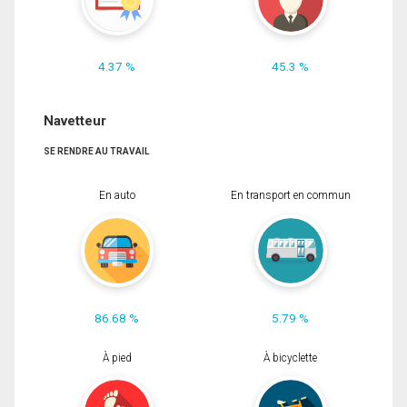
4.37 %
45.3 %
Navetteur
SE RENDRE AU TRAVAIL
En auto
En transport en commun
86.68 %
5.79 %
À pied
À bicyclette