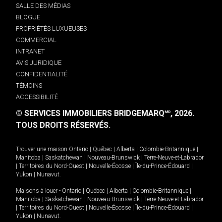
SALLE DES MÉDIAS
BLOGUE
PROPRIÉTÉS LUXUEUSES
COMMERCIAL
INTRANET
AVIS JURIDIQUE
CONFIDENTIALITÉ
TÉMOINS
ACCESSIBILITÉ
© SERVICES IMMOBILIERS BRIDGEMARQ
, 2026.
MD
TOUS DROITS RÉSERVÉS.
Trouver une maison
Ontario
|
Québec
|
Alberta
|
Colombie-Britannique
|
Manitoba
|
Saskatchewan
|
Nouveau-Brunswick
|
Terre-Neuve-et-Labrador
|
Territoires du Nord-Ouest
|
Nouvelle-Écosse
|
Île-du-Prince-Édouard
|
Yukon
|
Nunavut
.
Maisons à louer -
Ontario
|
Québec
|
Alberta
|
Colombie-Britannique
|
Manitoba
|
Saskatchewan
|
Nouveau-Brunswick
|
Terre-Neuve-et-Labrador
|
Territoires du Nord-Ouest
|
Nouvelle-Écosse
|
Île-du-Prince-Édouard
|
Yukon
|
Nunavut
.