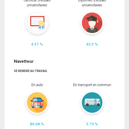
Certificat d'études
Diplômes d'études
universitaires
universitaires
4.37 %
45.3 %
Navetteur
SE RENDRE AU TRAVAIL
En auto
En transport en commun
86.68 %
5.79 %