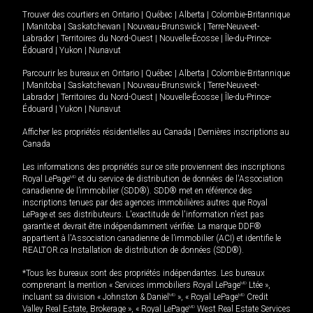
Trouver des courtiers en
Ontario
|
Québec
|
Alberta
|
Colombie-Britannique
|
Manitoba
|
Saskatchewan
|
Nouveau-Brunswick
|
Terre-Neuve-et-
Labrador
|
Territoires du Nord-Ouest
|
Nouvelle-Écosse
|
Île-du-Prince-
Édouard
|
Yukon
|
Nunavut
Parcourir les bureaux en
Ontario
|
Québec
|
Alberta
|
Colombie-Britannique
|
Manitoba
|
Saskatchewan
|
Nouveau-Brunswick
|
Terre-Neuve-et-
Labrador
|
Territoires du Nord-Ouest
|
Nouvelle-Écosse
|
Île-du-Prince-
Édouard
|
Yukon
|
Nunavut
Afficher les propriétés résidentielles au Canada
|
Dernières inscriptions au
Canada
Les informations des propriétés sur ce site proviennent des inscriptions
Royal LePage
MD
et du service de distribution de données de l'Association
canadienne de l’immobilier (SDD®). SDD® met en référence des
inscriptions tenues par des agences immobilières autres que Royal
LePage et ses distributeurs. L'exactitude de l'information n'est pas
garantie et devrait être indépendamment vérifiée. La marque DDF®
appartient à l'Association canadienne de l’immobilier (ACI) et identifie le
REALTOR.ca Installation de distribution de données (SDD®).
*Tous les bureaux sont des propriétés indépendantes. Les bureaux
comprenant la mention « Services immobiliers Royal LePage
MD
Ltée »,
incluant sa division « Johnston & Daniel
MD
», « Royal LePage
MD
Credit
Valley Real Estate, Brokerage », « Royal LePage
MD
West Real Estate Services