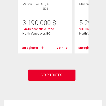
Maison
4 CAC , 4
Maison
4 CAC , 6
SDB
SDB
3 190 000
$
5 299 00
944 Beaconsfield Road
983 Tudor Avenue
North Vancouver, BC
North Vancouver, B
Voir
Enregistrer
Voir
Enregistrer