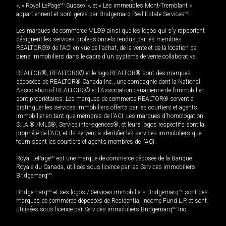
», « Royal LePage
MD
Sussex », et « Les immeubles Mont-Tremblant »
appartiennent et sont gérés par Bridgemarq Real Estate Services
MD
.
Les marques de commerce MLS® ainsi que les logos qui s'y rapportent
désignent les services professionnels rendus par les membres
REALTORS® de l'ACI en vue de l'achat, de la vente et de la location de
biens immobiliers dans le cadre d'un système de vente collaborative.
REALTOR®, REALTORS® et le logo REALTOR® sont des marques
déposées de REALTOR® Canada Inc., une compagnie dont la National
Association of REALTORS® et l'Association canadienne de l’immobilier
sont propriétaires. Les marques de commerce REALTOR® servent à
distinguer les services immobiliers offerts par les courtiers et agents
immobilier en tant que membres de l'ACI. Les marques d'homologation
S.I.A.® /MLS®, Service inter-agences®, et leurs logos respectifs sont la
propriété de l'ACI, et ils servent à identifier les services immobiliers que
fournissent les courtiers et agents membres de l'ACI.
Royal LePage
MD
est une marque de commerce déposée de la Banque
Royale du Canada, utilisée sous licence par les Services immobiliers
Bridgemarq
MD
.
Bridgemarq
MD
et ses logos / Services immobiliers Bridgemarq
MD
sont des
marques de commerce déposées de Residential Income Fund L.P. et sont
utilisées sous licence par Services immobiliers Bridgemarq
MD
Inc.