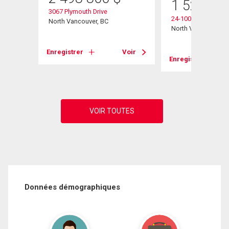
1 529 00
t
3067 Plymouth Drive
24-1001 Northlands
North Vancouver, BC
North Vancouver, B
Voir
Enregistrer
Voir
Enregistrer
Données démographiques