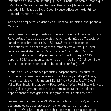
Parcourir les bureaux en
Ontario
|
Québec
|
Alberta
|
Colombie-Britannique
|
Manitoba
|
Saskatchewan
|
Nouveau-Brunswick
|
Terre-Neuve-et-
Labrador
|
Territoires du Nord-Ouest
|
Nouvelle-Écosse
|
Île-du-Prince-
Édouard
|
Yukon
|
Nunavut
Afficher les propriétés résidentielles au Canada
|
Dernières inscriptions au
Canada
Les informations des propriétés sur ce site proviennent des inscriptions
Royal LePage
MD
et du service de distribution de données de l'Association
canadienne de l’immobilier (SDD®). SDD® met en référence des
inscriptions tenues par des agences immobilières autres que Royal
LePage et ses distributeurs. L'exactitude de l'information n'est pas
garantie et devrait être indépendamment vérifiée. La marque DDF®
appartient à l'Association canadienne de l’immobilier (ACI) et identifie le
REALTOR.ca Installation de distribution de données (SDD®).
*Tous les bureaux sont des propriétés indépendantes. Les bureaux
comprenant la mention « Services immobiliers Royal LePage
MD
Ltée »,
incluant sa division « Johnston & Daniel
MD
», « Royal LePage
MD
Credit
Valley Real Estate, Brokerage », « Royal LePage
MD
West Real Estate Services
», « Royal LePage
MD
Sussex », et « Les immeubles Mont-Tremblant »
appartiennent et sont gérés par Bridgemarq Real Estate Services
MD
.
Les marques de commerce MLS® ainsi que les logos qui s'y rapportent
désignent les services professionnels rendus par les membres
REALTORS® de l'ACI en vue de l'achat, de la vente et de la location de