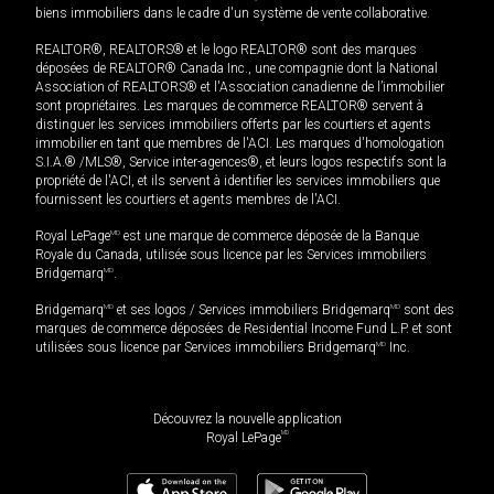
biens immobiliers dans le cadre d'un système de vente collaborative.
REALTOR®, REALTORS® et le logo REALTOR® sont des marques
déposées de REALTOR® Canada Inc., une compagnie dont la National
Association of REALTORS® et l'Association canadienne de l’immobilier
sont propriétaires. Les marques de commerce REALTOR® servent à
distinguer les services immobiliers offerts par les courtiers et agents
immobilier en tant que membres de l'ACI. Les marques d'homologation
S.I.A.® /MLS®, Service inter-agences®, et leurs logos respectifs sont la
propriété de l'ACI, et ils servent à identifier les services immobiliers que
fournissent les courtiers et agents membres de l'ACI.
Royal LePage
MD
est une marque de commerce déposée de la Banque
Royale du Canada, utilisée sous licence par les Services immobiliers
Bridgemarq
MD
.
Bridgemarq
MD
et ses logos / Services immobiliers Bridgemarq
MD
sont des
marques de commerce déposées de Residential Income Fund L.P. et sont
utilisées sous licence par Services immobiliers Bridgemarq
MD
Inc.
Découvrez la nouvelle application
MD
Royal LePage