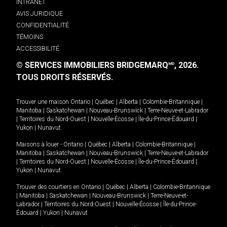
INTRANET
AVIS JURIDIQUE
CONFIDENTIALITÉ
TÉMOINS
ACCESSIBILITÉ
© SERVICES IMMOBILIERS BRIDGEMARQ
, 2026.
MD
TOUS DROITS RÉSERVÉS.
Trouver une maison
Ontario
|
Québec
|
Alberta
|
Colombie-Britannique
|
Manitoba
|
Saskatchewan
|
Nouveau-Brunswick
|
Terre-Neuve-et-Labrador
|
Territoires du Nord-Ouest
|
Nouvelle-Écosse
|
Île-du-Prince-Édouard
|
Yukon
|
Nunavut
.
Maisons à louer -
Ontario
|
Québec
|
Alberta
|
Colombie-Britannique
|
Manitoba
|
Saskatchewan
|
Nouveau-Brunswick
|
Terre-Neuve-et-Labrador
|
Territoires du Nord-Ouest
|
Nouvelle-Écosse
|
Île-du-Prince-Édouard
|
Yukon
|
Nunavut
.
Trouver des courtiers en
Ontario
|
Québec
|
Alberta
|
Colombie-Britannique
|
Manitoba
|
Saskatchewan
|
Nouveau-Brunswick
|
Terre-Neuve-et-
Labrador
|
Territoires du Nord-Ouest
|
Nouvelle-Écosse
|
Île-du-Prince-
Édouard
|
Yukon
|
Nunavut