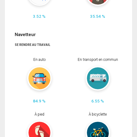
3.52 %
35.54 %
Navetteur
SE RENDRE AU TRAVAIL
En auto
En transport en commun
84.9 %
6.55 %
À pied
À bicyclette