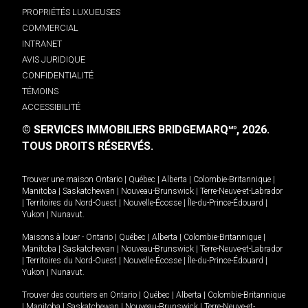
PROPRIÉTÉS LUXUEUSES
COMMERCIAL
INTRANET
AVIS JURIDIQUE
CONFIDENTIALITÉ
TÉMOINS
ACCESSIBILITÉ
© SERVICES IMMOBILIERS BRIDGEMARQ
, 2026.
MD
TOUS DROITS RÉSERVÉS.
Trouver une maison
Ontario
|
Québec
|
Alberta
|
Colombie-Britannique
|
Manitoba
|
Saskatchewan
|
Nouveau-Brunswick
|
Terre-Neuve-et-Labrador
|
Territoires du Nord-Ouest
|
Nouvelle-Écosse
|
Île-du-Prince-Édouard
|
Yukon
|
Nunavut
.
Maisons à louer -
Ontario
|
Québec
|
Alberta
|
Colombie-Britannique
|
Manitoba
|
Saskatchewan
|
Nouveau-Brunswick
|
Terre-Neuve-et-Labrador
|
Territoires du Nord-Ouest
|
Nouvelle-Écosse
|
Île-du-Prince-Édouard
|
Yukon
|
Nunavut
.
Trouver des courtiers en
Ontario
|
Québec
|
Alberta
|
Colombie-Britannique
|
Manitoba
|
Saskatchewan
|
Nouveau-Brunswick
|
Terre-Neuve-et-