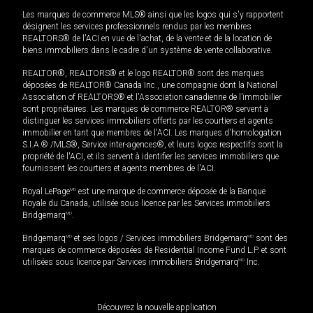
Les marques de commerce MLS® ainsi que les logos qui s'y rapportent
désignent les services professionnels rendus par les membres
REALTORS® de l'ACI en vue de l'achat, de la vente et de la location de
biens immobiliers dans le cadre d'un système de vente collaborative.
REALTOR®, REALTORS® et le logo REALTOR® sont des marques
déposées de REALTOR® Canada Inc., une compagnie dont la National
Association of REALTORS® et l'Association canadienne de l’immobilier
sont propriétaires. Les marques de commerce REALTOR® servent à
distinguer les services immobiliers offerts par les courtiers et agents
immobilier en tant que membres de l'ACI. Les marques d'homologation
S.I.A.® /MLS®, Service inter-agences®, et leurs logos respectifs sont la
propriété de l'ACI, et ils servent à identifier les services immobiliers que
fournissent les courtiers et agents membres de l'ACI.
Royal LePage
MD
est une marque de commerce déposée de la Banque
Royale du Canada, utilisée sous licence par les Services immobiliers
Bridgemarq
MD
.
Bridgemarq
MD
et ses logos / Services immobiliers Bridgemarq
MD
sont des
marques de commerce déposées de Residential Income Fund L.P. et sont
utilisées sous licence par Services immobiliers Bridgemarq
MD
Inc.
Découvrez la nouvelle application