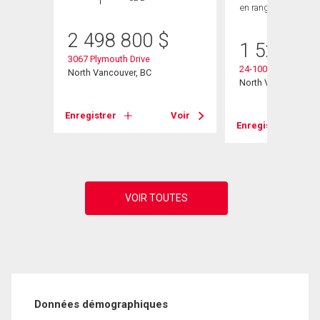
en rangée
3 SDB
2 498 800
$
1 529 00
3067 Plymouth Drive
24-1001 Northlands
North Vancouver, BC
North Vancouver, B
Voir
Enregistrer
Voir
Enregistrer
Données démographiques