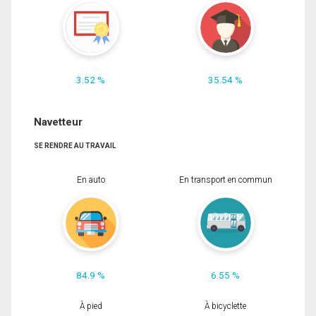
3.52 %
35.54 %
Navetteur
SE RENDRE AU TRAVAIL
En auto
En transport en commun
84.9 %
6.55 %
À pied
À bicyclette