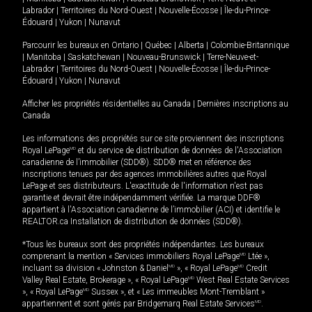
Labrador
|
Territoires du Nord-Ouest
|
Nouvelle-Écosse
|
Île-du-Prince-
Édouard
|
Yukon
|
Nunavut
Parcourir les bureaux en
Ontario
|
Québec
|
Alberta
|
Colombie-Britannique
|
Manitoba
|
Saskatchewan
|
Nouveau-Brunswick
|
Terre-Neuve-et-
Labrador
|
Territoires du Nord-Ouest
|
Nouvelle-Écosse
|
Île-du-Prince-
Édouard
|
Yukon
|
Nunavut
Afficher les propriétés résidentielles au Canada
|
Dernières inscriptions au
Canada
Les informations des propriétés sur ce site proviennent des inscriptions
Royal LePage
MD
et du service de distribution de données de l'Association
canadienne de l’immobilier (SDD®). SDD® met en référence des
inscriptions tenues par des agences immobilières autres que Royal
LePage et ses distributeurs. L'exactitude de l'information n'est pas
garantie et devrait être indépendamment vérifiée. La marque DDF®
appartient à l'Association canadienne de l’immobilier (ACI) et identifie le
REALTOR.ca Installation de distribution de données (SDD®).
*Tous les bureaux sont des propriétés indépendantes. Les bureaux
comprenant la mention « Services immobiliers Royal LePage
MD
Ltée »,
incluant sa division « Johnston & Daniel
MD
», « Royal LePage
MD
Credit
Valley Real Estate, Brokerage », « Royal LePage
MD
West Real Estate Services
», « Royal LePage
MD
Sussex », et « Les immeubles Mont-Tremblant »
appartiennent et sont gérés par Bridgemarq Real Estate Services
MD
.