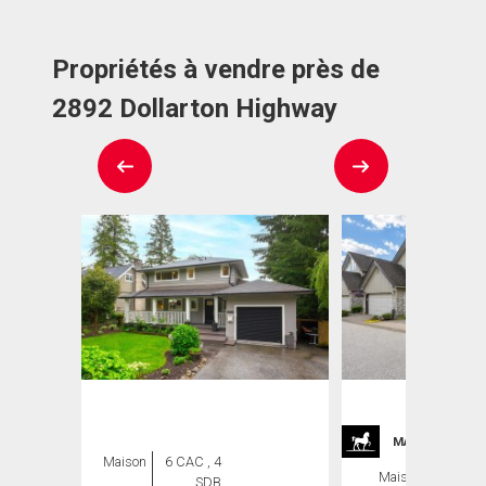
Propriétés à vendre près de
2892 Dollarton Highway
MAISONS DE P
Maison
6 CAC , 4
Maison
3 CAC ,
SDB