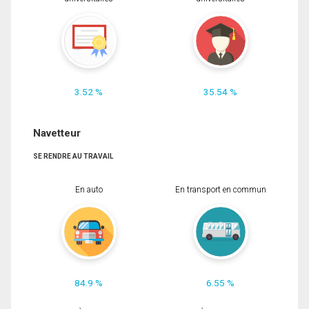
3.52 %
35.54 %
Navetteur
SE RENDRE AU TRAVAIL
En auto
En transport en commun
84.9 %
6.55 %