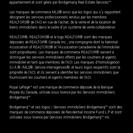
appartiennent et sont gérés par Bridgemarq Real Estate Services
MD
.
Les marques de commerce MLS® ainsi que les logos qui s'y rapportent
désignent les services professionnels rendus par les membres
REALTORS® de l'ACI en vue de l'achat, de la vente et de la location de
biens immobiliers dans le cadre d'un système de vente collaborative.
REALTOR®, REALTORS® et le logo REALTOR® sont des marques
déposées de REALTOR® Canada Inc., une compagnie dont la National
Association of REALTORS® et l'Association canadienne de l’immobilier
sont propriétaires. Les marques de commerce REALTOR® servent à
distinguer les services immobiliers offerts par les courtiers et agents
immobilier en tant que membres de l'ACI. Les marques d'homologation
S.I.A.® /MLS®, Service inter-agences®, et leurs logos respectifs sont la
propriété de l'ACI, et ils servent à identifier les services immobiliers que
fournissent les courtiers et agents membres de l'ACI.
Royal LePage
MD
est une marque de commerce déposée de la Banque
Royale du Canada, utilisée sous licence par les Services immobiliers
Bridgemarq
MD
.
Bridgemarq
MD
et ses logos / Services immobiliers Bridgemarq
MD
sont des
marques de commerce déposées de Residential Income Fund L.P. et sont
utilisées sous licence par Services immobiliers Bridgemarq
MD
Inc.