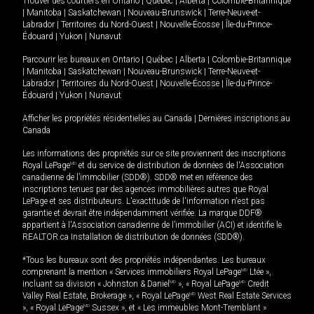
Trouver des courtiers en
Ontario
|
Québec
|
Alberta
|
Colombie-Britannique
|
Manitoba
|
Saskatchewan
|
Nouveau-Brunswick
|
Terre-Neuve-et-
Labrador
|
Territoires du Nord-Ouest
|
Nouvelle-Écosse
|
Île-du-Prince-
Édouard
|
Yukon
|
Nunavut
Parcourir les bureaux en
Ontario
|
Québec
|
Alberta
|
Colombie-Britannique
|
Manitoba
|
Saskatchewan
|
Nouveau-Brunswick
|
Terre-Neuve-et-
Labrador
|
Territoires du Nord-Ouest
|
Nouvelle-Écosse
|
Île-du-Prince-
Édouard
|
Yukon
|
Nunavut
Afficher les propriétés résidentielles au Canada
|
Dernières inscriptions au
Canada
Les informations des propriétés sur ce site proviennent des inscriptions
Royal LePage
MD
et du service de distribution de données de l'Association
canadienne de l’immobilier (SDD®). SDD® met en référence des
inscriptions tenues par des agences immobilières autres que Royal
LePage et ses distributeurs. L'exactitude de l'information n'est pas
garantie et devrait être indépendamment vérifiée. La marque DDF®
appartient à l'Association canadienne de l’immobilier (ACI) et identifie le
REALTOR.ca Installation de distribution de données (SDD®).
*Tous les bureaux sont des propriétés indépendantes. Les bureaux
comprenant la mention « Services immobiliers Royal LePage
MD
Ltée »,
incluant sa division « Johnston & Daniel
MD
», « Royal LePage
MD
Credit
Valley Real Estate, Brokerage », « Royal LePage
MD
West Real Estate Services
», « Royal LePage
MD
Sussex », et « Les immeubles Mont-Tremblant »