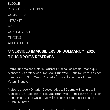
BLOGUE
PROPRIÉTÉS LUXUEUSES
COMMERCIAL
INTRANET
AVIS JURIDIQUE
CONFIDENTIALITÉ
TÉMOINS
ACCESSIBILITÉ
© SERVICES IMMOBILIERS BRIDGEMARQ
, 2026.
MD
TOUS DROITS RÉSERVÉS.
Trouver une maison
Ontario
|
Québec
|
Alberta
|
Colombie-Britannique
|
Manitoba
|
Saskatchewan
|
Nouveau-Brunswick
|
Terre-Neuve-et-Labrador
|
Territoires du Nord-Ouest
|
Nouvelle-Écosse
|
Île-du-Prince-Édouard
|
Yukon
|
Nunavut
.
Maisons à louer -
Ontario
|
Québec
|
Alberta
|
Colombie-Britannique
|
Manitoba
|
Saskatchewan
|
Nouveau-Brunswick
|
Terre-Neuve-et-Labrador
|
Territoires du Nord-Ouest
|
Nouvelle-Écosse
|
Île-du-Prince-Édouard
|
Yukon
|
Nunavut
.