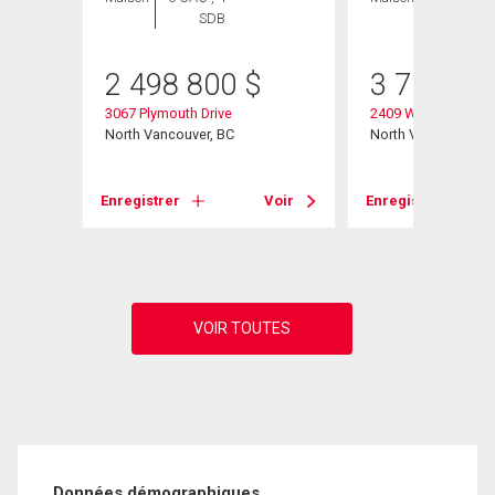
SDB
SDB
2 498 800
$
3 750 00
3067 Plymouth Drive
2409 Windridge Dri
North Vancouver, BC
North Vancouver, B
Voir
Enregistrer
Voir
Enregistrer
Données démographiques