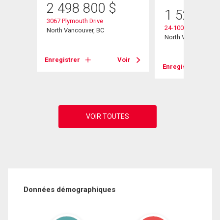
2 498 800
$
1 529 00
3067 Plymouth Drive
24-1001 Northlands
North Vancouver, BC
North Vancouver, B
Voir
Enregistrer
Voir
Enregistrer
Données démographiques