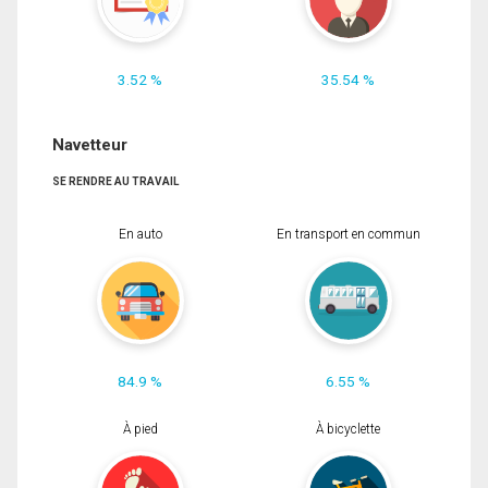
3.52 %
35.54 %
Navetteur
SE RENDRE AU TRAVAIL
En auto
En transport en commun
84.9 %
6.55 %
À pied
À bicyclette