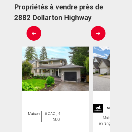
Propriétés à vendre près de
2882 Dollarton Highway
MAISONS DE P
Maison
6 CAC , 4
Maison
3 CAC ,
SDB
en rangée
3 SDB