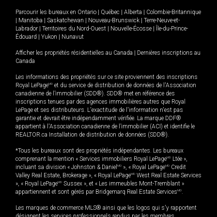
Parcourir les bureaux en
Ontario
|
Québec
|
Alberta
|
Colombie-Britannique
|
Manitoba
|
Saskatchewan
|
Nouveau-Brunswick
|
Terre-Neuve-et-
Labrador
|
Territoires du Nord-Ouest
|
Nouvelle-Écosse
|
Île-du-Prince-
Édouard
|
Yukon
|
Nunavut
Afficher les propriétés résidentielles au Canada
|
Dernières inscriptions au
Canada
Les informations des propriétés sur ce site proviennent des inscriptions
Royal LePage
MD
et du service de distribution de données de l'Association
canadienne de l’immobilier (SDD®). SDD® met en référence des
inscriptions tenues par des agences immobilières autres que Royal
LePage et ses distributeurs. L'exactitude de l'information n'est pas
garantie et devrait être indépendamment vérifiée. La marque DDF®
appartient à l'Association canadienne de l’immobilier (ACI) et identifie le
REALTOR.ca Installation de distribution de données (SDD®).
*Tous les bureaux sont des propriétés indépendantes. Les bureaux
comprenant la mention « Services immobiliers Royal LePage
MD
Ltée »,
incluant sa division « Johnston & Daniel
MD
», « Royal LePage
MD
Credit
Valley Real Estate, Brokerage », « Royal LePage
MD
West Real Estate Services
», « Royal LePage
MD
Sussex », et « Les immeubles Mont-Tremblant »
appartiennent et sont gérés par Bridgemarq Real Estate Services
MD
.
Les marques de commerce MLS® ainsi que les logos qui s'y rapportent
désignent les services professionnels rendus par les membres