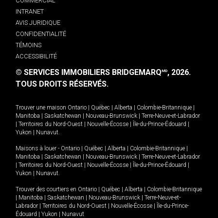
COMMERCIAL
INTRANET
AVIS JURIDIQUE
CONFIDENTIALITÉ
TÉMOINS
ACCESSIBILITÉ
© SERVICES IMMOBILIERS BRIDGEMARQ
, 2026.
MD
TOUS DROITS RÉSERVÉS.
Trouver une maison
Ontario
|
Québec
|
Alberta
|
Colombie-Britannique
|
Manitoba
|
Saskatchewan
|
Nouveau-Brunswick
|
Terre-Neuve-et-Labrador
|
Territoires du Nord-Ouest
|
Nouvelle-Écosse
|
Île-du-Prince-Édouard
|
Yukon
|
Nunavut
.
Maisons à louer -
Ontario
|
Québec
|
Alberta
|
Colombie-Britannique
|
Manitoba
|
Saskatchewan
|
Nouveau-Brunswick
|
Terre-Neuve-et-Labrador
|
Territoires du Nord-Ouest
|
Nouvelle-Écosse
|
Île-du-Prince-Édouard
|
Yukon
|
Nunavut
.
Trouver des courtiers en
Ontario
|
Québec
|
Alberta
|
Colombie-Britannique
|
Manitoba
|
Saskatchewan
|
Nouveau-Brunswick
|
Terre-Neuve-et-
Labrador
|
Territoires du Nord-Ouest
|
Nouvelle-Écosse
|
Île-du-Prince-
Édouard
|
Yukon
|
Nunavut