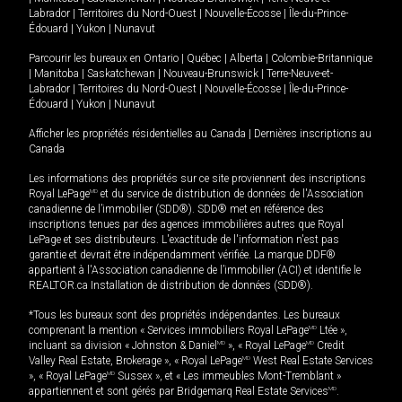
Labrador
|
Territoires du Nord-Ouest
|
Nouvelle-Écosse
|
Île-du-Prince-
Édouard
|
Yukon
|
Nunavut
Parcourir les bureaux en
Ontario
|
Québec
|
Alberta
|
Colombie-Britannique
|
Manitoba
|
Saskatchewan
|
Nouveau-Brunswick
|
Terre-Neuve-et-
Labrador
|
Territoires du Nord-Ouest
|
Nouvelle-Écosse
|
Île-du-Prince-
Édouard
|
Yukon
|
Nunavut
Afficher les propriétés résidentielles au Canada
|
Dernières inscriptions au
Canada
Les informations des propriétés sur ce site proviennent des inscriptions
Royal LePage
MD
et du service de distribution de données de l'Association
canadienne de l’immobilier (SDD®). SDD® met en référence des
inscriptions tenues par des agences immobilières autres que Royal
LePage et ses distributeurs. L'exactitude de l'information n'est pas
garantie et devrait être indépendamment vérifiée. La marque DDF®
appartient à l'Association canadienne de l’immobilier (ACI) et identifie le
REALTOR.ca Installation de distribution de données (SDD®).
*Tous les bureaux sont des propriétés indépendantes. Les bureaux
comprenant la mention « Services immobiliers Royal LePage
MD
Ltée »,
incluant sa division « Johnston & Daniel
MD
», « Royal LePage
MD
Credit
Valley Real Estate, Brokerage », « Royal LePage
MD
West Real Estate Services
», « Royal LePage
MD
Sussex », et « Les immeubles Mont-Tremblant »
appartiennent et sont gérés par Bridgemarq Real Estate Services
MD
.