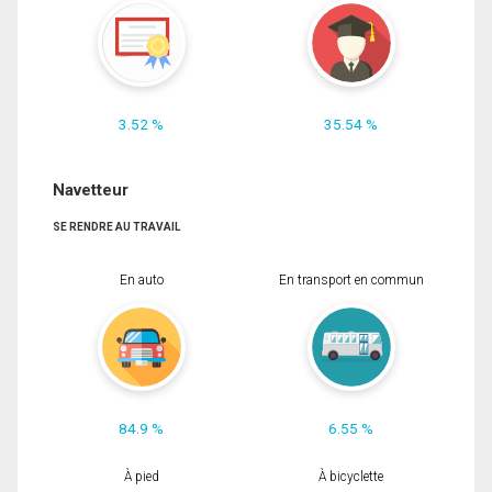
3.52 %
35.54 %
Navetteur
SE RENDRE AU TRAVAIL
En auto
En transport en commun
84.9 %
6.55 %
À pied
À bicyclette