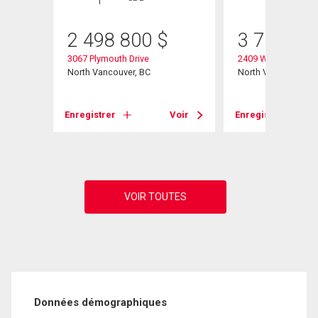
2 498 800
$
3 750 00
3067 Plymouth Drive
2409 Windridge Dri
North Vancouver, BC
North Vancouver, B
Voir
Enregistrer
Voir
Enregistrer
Données démographiques