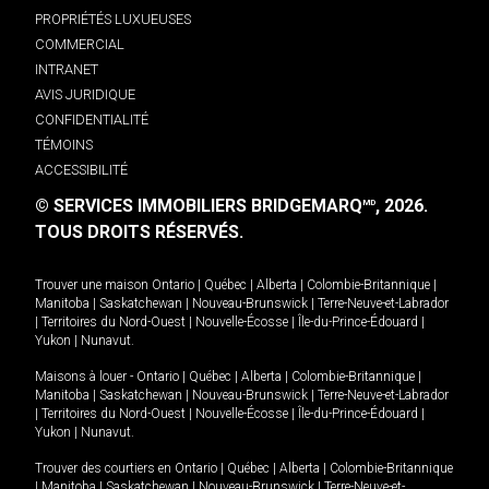
PROPRIÉTÉS LUXUEUSES
COMMERCIAL
INTRANET
AVIS JURIDIQUE
CONFIDENTIALITÉ
TÉMOINS
ACCESSIBILITÉ
© SERVICES IMMOBILIERS BRIDGEMARQ
, 2026.
MD
TOUS DROITS RÉSERVÉS.
Trouver une maison
Ontario
|
Québec
|
Alberta
|
Colombie-Britannique
|
Manitoba
|
Saskatchewan
|
Nouveau-Brunswick
|
Terre-Neuve-et-Labrador
|
Territoires du Nord-Ouest
|
Nouvelle-Écosse
|
Île-du-Prince-Édouard
|
Yukon
|
Nunavut
.
Maisons à louer -
Ontario
|
Québec
|
Alberta
|
Colombie-Britannique
|
Manitoba
|
Saskatchewan
|
Nouveau-Brunswick
|
Terre-Neuve-et-Labrador
|
Territoires du Nord-Ouest
|
Nouvelle-Écosse
|
Île-du-Prince-Édouard
|
Yukon
|
Nunavut
.
Trouver des courtiers en
Ontario
|
Québec
|
Alberta
|
Colombie-Britannique
|
Manitoba
|
Saskatchewan
|
Nouveau-Brunswick
|
Terre-Neuve-et-