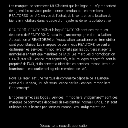
Les marques de commerce MLS® ainsi que les logos qui s'y rapportent
désignent les services professionnels rendus par les membres
REALTORS® de l'ACI en vue de l'achat, de la vente et de la location de
biens immobiliers dans le cadre d'un système de vente collaborative.
REALTOR®, REALTORS® et le logo REALTOR® sont des marques
déposées de REALTOR® Canada Inc., une compagnie dont la National
Association of REALTORS® et l'Association canadienne de l’immobilier
sont propriétaires. Les marques de commerce REALTOR® servent à
distinguer les services immobiliers offerts par les courtiers et agents
immobilier en tant que membres de l'ACI. Les marques d'homologation
S.I.A.® /MLS®, Service inter-agences®, et leurs logos respectifs sont la
propriété de l'ACI, et ils servent à identifier les services immobiliers que
fournissent les courtiers et agents membres de l'ACI.
Royal LePage
MD
est une marque de commerce déposée de la Banque
Royale du Canada, utilisée sous licence par les Services immobiliers
Bridgemarq
MD
.
Bridgemarq
MD
et ses logos / Services immobiliers Bridgemarq
MD
sont des
marques de commerce déposées de Residential Income Fund L.P. et sont
utilisées sous licence par Services immobiliers Bridgemarq
MD
Inc.
Découvrez la nouvelle application