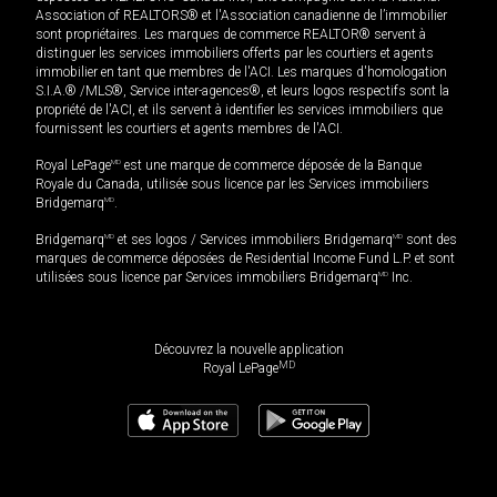
Association of REALTORS® et l'Association canadienne de l’immobilier
sont propriétaires. Les marques de commerce REALTOR® servent à
distinguer les services immobiliers offerts par les courtiers et agents
immobilier en tant que membres de l'ACI. Les marques d'homologation
S.I.A.® /MLS®, Service inter-agences®, et leurs logos respectifs sont la
propriété de l'ACI, et ils servent à identifier les services immobiliers que
fournissent les courtiers et agents membres de l'ACI.
Royal LePage
MD
est une marque de commerce déposée de la Banque
Royale du Canada, utilisée sous licence par les Services immobiliers
Bridgemarq
MD
.
Bridgemarq
MD
et ses logos / Services immobiliers Bridgemarq
MD
sont des
marques de commerce déposées de Residential Income Fund L.P. et sont
utilisées sous licence par Services immobiliers Bridgemarq
MD
Inc.
Découvrez la nouvelle application
MD
Royal LePage