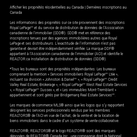
Afficher les propriétés résidentielles au Canada
|
Dernières inscriptions au
Canada
Les informations des propriétés sur ce site proviennent des inscriptions
Royal LePage
MD
et du service de distribution de données de l'Association
canadienne de l’immobilier (SDD®). SDD® met en référence des
inscriptions tenues par des agences immobilières autres que Royal
LePage et ses distributeurs. L'exactitude de l'information n'est pas
garantie et devrait être indépendamment vérifiée. La marque DDF®
appartient à l'Association canadienne de l’immobilier (ACI) et identifie le
REALTOR.ca Installation de distribution de données (SDD®).
*Tous les bureaux sont des propriétés indépendantes. Les bureaux
comprenant la mention « Services immobiliers Royal LePage
MD
Ltée »,
incluant sa division « Johnston & Daniel
MD
», « Royal LePage
MD
Credit
Valley Real Estate, Brokerage », « Royal LePage
MD
West Real Estate Services
», « Royal LePage
MD
Sussex », et « Les immeubles Mont-Tremblant »
appartiennent et sont gérés par Bridgemarq Real Estate Services
MD
.
Les marques de commerce MLS® ainsi que les logos qui s'y rapportent
désignent les services professionnels rendus par les membres
REALTORS® de l'ACI en vue de l'achat, de la vente et de la location de
biens immobiliers dans le cadre d'un système de vente collaborative.
REALTOR®, REALTORS® et le logo REALTOR® sont des marques
déposées de REALTOR® Canada Inc., une compagnie dont la National