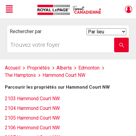
Menu
Live
En Direct
Rechercher par
Search
By
Trouvez
Entrez
votre
le
foyer
nom
de
l'école
Accueil
Propriétés
Alberta
Edmonton
The Hamptons
Hammond Court NW
Parcourir les propriétés sur Hammond Court NW
2103 Hammond Court NW
2104 Hammond Court NW
2105 Hammond Court NW
2106 Hammond Court NW