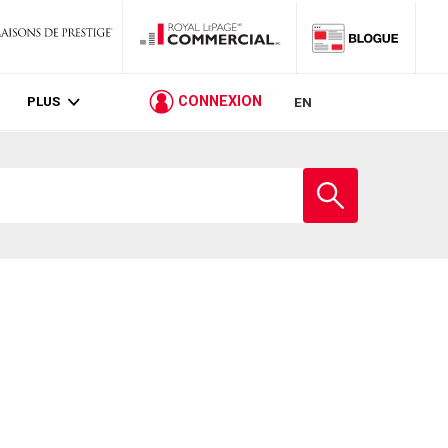
PLUS
CONNEXION
EN
Entrez
le
nom
de
l'école