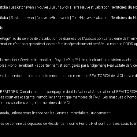
itoba
|
Saskatchewan
|
Nouveau-Brunswick
|
Terre-Neuve-et-Labrador
|
Territoires du 
itoba
|
Saskatchewan
|
Nouveau-Brunswick
|
Terre-Neuve-et-Labrador
|
Territoires du 
da
LePage
MD
et du service de distribution de données de l'Association canadienne de l’im
rmation n'est pas garantie et devrait être indépendamment vérifiée. La marque DDF® appa
la mention « Services immobiliers Royal LePage
MD
Ltée », incluant sa division « Johnst
bles Mont-Tremblant » appartiennent et sont gérés par Bridgemarq Real Estate Servic
 les services professionnels rendus par les membres REALTORS® de l'ACI en vue de l'a
TOR® Canada Inc., une compagnie dont la National Association of REALTORS® et l'
s courtiers et agents immobilier en tant que membres de l'ACI. Les marques d'homolog
ssent les courtiers et agents membres de l'ACI.
da, utilisée sous licence par les Services immobiliers Bridgemarq
MD
.
s de commerce déposées de Residential Income Fund L.P. et sont utilisées sous lice