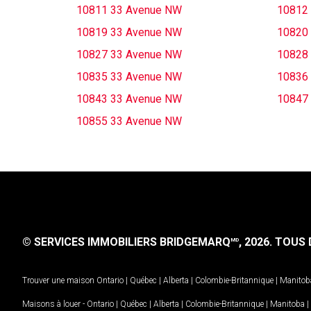
10811 33 Avenue NW
10812
10819 33 Avenue NW
10820
10827 33 Avenue NW
10828
10835 33 Avenue NW
10836
10843 33 Avenue NW
10847
10855 33 Avenue NW
© SERVICES IMMOBILIERS BRIDGEMARQ
, 2026.
TOUS D
MD
Trouver une maison
Ontario
|
Québec
|
Alberta
|
Colombie-Britannique
|
Manitob
Maisons à louer -
Ontario
|
Québec
|
Alberta
|
Colombie-Britannique
|
Manitoba
|