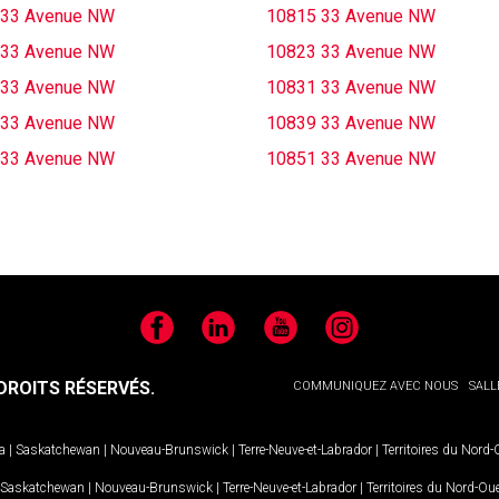
 33 Avenue NW
10815 33 Avenue NW
 33 Avenue NW
10823 33 Avenue NW
 33 Avenue NW
10831 33 Avenue NW
 33 Avenue NW
10839 33 Avenue NW
 33 Avenue NW
10851 33 Avenue NW
Facebook
LinkedIn
YouTube
Instagram
ROITS RÉSERVÉS.
COMMUNIQUEZ AVEC NOUS
SALL
a
|
Saskatchewan
|
Nouveau-Brunswick
|
Terre-Neuve-et-Labrador
|
Territoires du Nord
Saskatchewan
|
Nouveau-Brunswick
|
Terre-Neuve-et-Labrador
|
Territoires du Nord-Ou