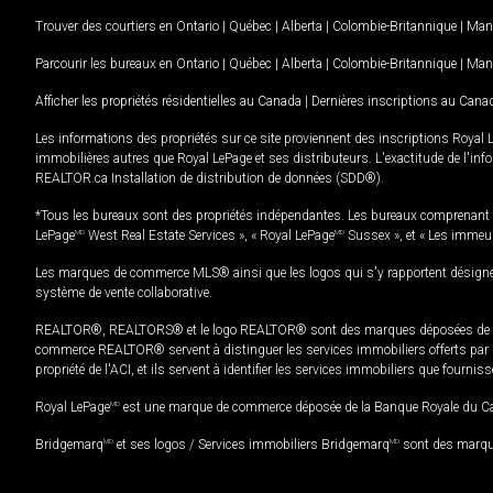
Trouver des courtiers en
Ontario
|
Québec
|
Alberta
|
Colombie-Britannique
|
Man
Parcourir les bureaux en
Ontario
|
Québec
|
Alberta
|
Colombie-Britannique
|
Man
Afficher les propriétés résidentielles au Canada
|
Dernières inscriptions au Cana
Les informations des propriétés sur ce site proviennent des inscriptions Royal 
immobilières autres que Royal LePage et ses distributeurs. L'exactitude de l'info
REALTOR.ca Installation de distribution de données (SDD®).
*Tous les bureaux sont des propriétés indépendantes. Les bureaux comprenant 
LePage
MD
West Real Estate Services », « Royal LePage
MD
Sussex », et « Les immeu
Les marques de commerce MLS® ainsi que les logos qui s'y rapportent désignent
système de vente collaborative.
REALTOR®, REALTORS® et le logo REALTOR® sont des marques déposées de REAL
commerce REALTOR® servent à distinguer les services immobiliers offerts par le
propriété de l'ACI, et ils servent à identifier les services immobiliers que fourni
Royal LePage
MD
est une marque de commerce déposée de la Banque Royale du Cana
Bridgemarq
MD
et ses logos / Services immobiliers Bridgemarq
MD
sont des marque