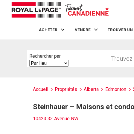
ACHETER
VENDRE
TROUVER UN
Live
En Direct
Trouvez
Rechercher par
votre
Search
foyer
By
Accueil
Propriétés
Alberta
Edmonton
Steinhauer – Maisons et cond
10423 33 Avenue NW