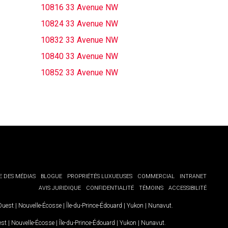
10816 33 Avenue NW
10824 33 Avenue NW
10832 33 Avenue NW
10840 33 Avenue NW
10852 33 Avenue NW
E DES MÉDIAS
BLOGUE
PROPRIÉTÉS LUXUEUSES
COMMERCIAL
INTRANET
AVIS JURIDIQUE
CONFIDENTIALITÉ
TÉMOINS
ACCESSIBILITÉ
-Ouest
|
Nouvelle-Écosse
|
Île-du-Prince-Édouard
|
Yukon
|
Nunavut
.
est
|
Nouvelle-Écosse
|
Île-du-Prince-Édouard
|
Yukon
|
Nunavut
.