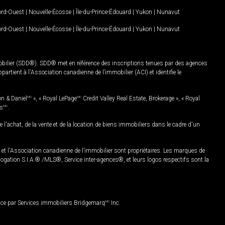
Nord-Ouest
|
Nouvelle-Écosse
|
Île-du-Prince-Édouard
|
Yukon
|
Nunavut
Nord-Ouest
|
Nouvelle-Écosse
|
Île-du-Prince-Édouard
|
Yukon
|
Nunavut
mobilier (SDD®). SDD® met en référence des inscriptions tenues par des agences
rtient à l'Association canadienne de l’immobilier (ACI) et identifie le
on & Daniel
MD
», « Royal LePage
MD
Credit Valley Real Estate, Brokerage », « Royal
es
MD
.
chat, de la vente et de la location de biens immobiliers dans le cadre d'un
Association canadienne de l’immobilier sont propriétaires. Les marques de
ation S.I.A.® /MLS®, Service inter-agences®, et leurs logos respectifs sont la
nce par Services immobiliers Bridgemarq
MD
Inc.