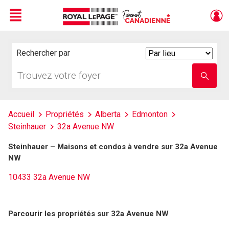
Menu
Live
En Direct
Rechercher par
Search
By
Trouvez
Entrez
votre
le
foyer
nom
de
l'école
Accueil
Propriétés
Alberta
Edmonton
Steinhauer
32a Avenue NW
Steinhauer – Maisons et condos à vendre sur 32a Avenue
NW
10433 32a Avenue NW
Parcourir les propriétés sur 32a Avenue NW