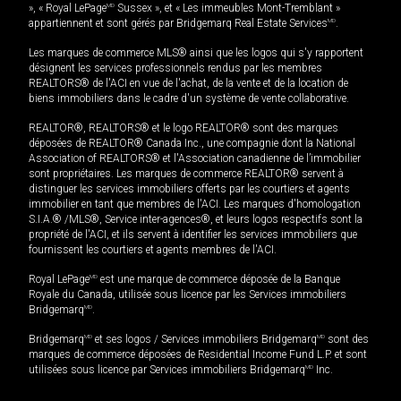
», « Royal LePage
MD
Sussex », et « Les immeubles Mont-Tremblant »
appartiennent et sont gérés par Bridgemarq Real Estate Services
MD
.
Les marques de commerce MLS® ainsi que les logos qui s'y rapportent
désignent les services professionnels rendus par les membres
REALTORS® de l'ACI en vue de l'achat, de la vente et de la location de
biens immobiliers dans le cadre d'un système de vente collaborative.
REALTOR®, REALTORS® et le logo REALTOR® sont des marques
déposées de REALTOR® Canada Inc., une compagnie dont la National
Association of REALTORS® et l'Association canadienne de l’immobilier
sont propriétaires. Les marques de commerce REALTOR® servent à
distinguer les services immobiliers offerts par les courtiers et agents
immobilier en tant que membres de l'ACI. Les marques d'homologation
S.I.A.® /MLS®, Service inter-agences®, et leurs logos respectifs sont la
propriété de l'ACI, et ils servent à identifier les services immobiliers que
fournissent les courtiers et agents membres de l'ACI.
Royal LePage
MD
est une marque de commerce déposée de la Banque
Royale du Canada, utilisée sous licence par les Services immobiliers
Bridgemarq
MD
.
Bridgemarq
MD
et ses logos / Services immobiliers Bridgemarq
MD
sont des
marques de commerce déposées de Residential Income Fund L.P. et sont
utilisées sous licence par Services immobiliers Bridgemarq
MD
Inc.