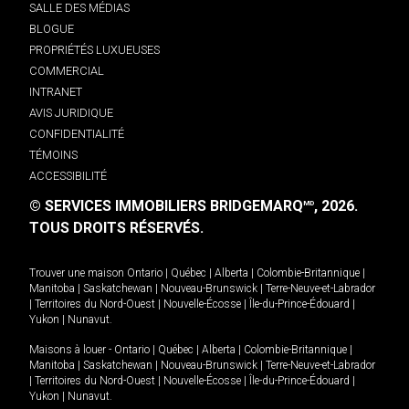
SALLE DES MÉDIAS
BLOGUE
PROPRIÉTÉS LUXUEUSES
COMMERCIAL
INTRANET
AVIS JURIDIQUE
CONFIDENTIALITÉ
TÉMOINS
ACCESSIBILITÉ
© SERVICES IMMOBILIERS BRIDGEMARQ
, 2026.
MD
TOUS DROITS RÉSERVÉS.
Trouver une maison
Ontario
|
Québec
|
Alberta
|
Colombie-Britannique
|
Manitoba
|
Saskatchewan
|
Nouveau-Brunswick
|
Terre-Neuve-et-Labrador
|
Territoires du Nord-Ouest
|
Nouvelle-Écosse
|
Île-du-Prince-Édouard
|
Yukon
|
Nunavut
.
Maisons à louer -
Ontario
|
Québec
|
Alberta
|
Colombie-Britannique
|
Manitoba
|
Saskatchewan
|
Nouveau-Brunswick
|
Terre-Neuve-et-Labrador
|
Territoires du Nord-Ouest
|
Nouvelle-Écosse
|
Île-du-Prince-Édouard
|
Yukon
|
Nunavut
.