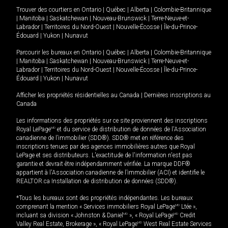
Trouver des courtiers en
Ontario
|
Québec
|
Alberta
|
Colombie-Britannique
|
Manitoba
|
Saskatchewan
|
Nouveau-Brunswick
|
Terre-Neuve-et-
Labrador
|
Territoires du Nord-Ouest
|
Nouvelle-Écosse
|
Île-du-Prince-
Édouard
|
Yukon
|
Nunavut
Parcourir les bureaux en
Ontario
|
Québec
|
Alberta
|
Colombie-Britannique
|
Manitoba
|
Saskatchewan
|
Nouveau-Brunswick
|
Terre-Neuve-et-
Labrador
|
Territoires du Nord-Ouest
|
Nouvelle-Écosse
|
Île-du-Prince-
Édouard
|
Yukon
|
Nunavut
Afficher les propriétés résidentielles au Canada
|
Dernières inscriptions au
Canada
Les informations des propriétés sur ce site proviennent des inscriptions
Royal LePage
MD
et du service de distribution de données de l'Association
canadienne de l’immobilier (SDD®). SDD® met en référence des
inscriptions tenues par des agences immobilières autres que Royal
LePage et ses distributeurs. L'exactitude de l'information n'est pas
garantie et devrait être indépendamment vérifiée. La marque DDF®
appartient à l'Association canadienne de l’immobilier (ACI) et identifie le
REALTOR.ca Installation de distribution de données (SDD®).
*Tous les bureaux sont des propriétés indépendantes. Les bureaux
comprenant la mention « Services immobiliers Royal LePage
MD
Ltée »,
incluant sa division « Johnston & Daniel
MD
», « Royal LePage
MD
Credit
Valley Real Estate, Brokerage », « Royal LePage
MD
West Real Estate Services