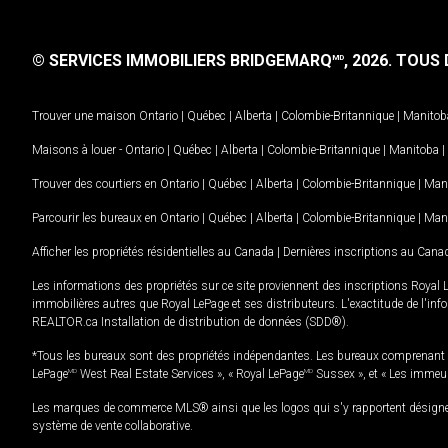
© SERVICES IMMOBILIERS BRIDGEMARQ
, 2026.
TOUS D
MD
Trouver une maison
Ontario
|
Québec
|
Alberta
|
Colombie-Britannique
|
Manitob
Maisons à louer -
Ontario
|
Québec
|
Alberta
|
Colombie-Britannique
|
Manitoba
|
Trouver des courtiers en
Ontario
|
Québec
|
Alberta
|
Colombie-Britannique
|
Man
Parcourir les bureaux en
Ontario
|
Québec
|
Alberta
|
Colombie-Britannique
|
Man
Afficher les propriétés résidentielles au Canada
|
Dernières inscriptions au Cana
Les informations des propriétés sur ce site proviennent des inscriptions Royal 
immobilières autres que Royal LePage et ses distributeurs. L'exactitude de l'info
REALTOR.ca Installation de distribution de données (SDD®).
*Tous les bureaux sont des propriétés indépendantes. Les bureaux comprenant 
LePage
MD
West Real Estate Services », « Royal LePage
MD
Sussex », et « Les immeu
Les marques de commerce MLS® ainsi que les logos qui s'y rapportent désignent
système de vente collaborative.