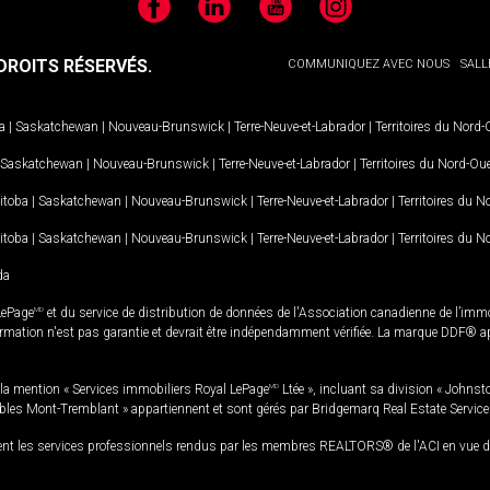
Facebook
LinkedIn
YouTube
Instagram
ROITS RÉSERVÉS.
COMMUNIQUEZ AVEC NOUS
SALL
a
|
Saskatchewan
|
Nouveau-Brunswick
|
Terre-Neuve-et-Labrador
|
Territoires du Nord
Saskatchewan
|
Nouveau-Brunswick
|
Terre-Neuve-et-Labrador
|
Territoires du Nord-Ou
itoba
|
Saskatchewan
|
Nouveau-Brunswick
|
Terre-Neuve-et-Labrador
|
Territoires du 
itoba
|
Saskatchewan
|
Nouveau-Brunswick
|
Terre-Neuve-et-Labrador
|
Territoires du 
da
LePage
MD
et du service de distribution de données de l'Association canadienne de l’im
rmation n'est pas garantie et devrait être indépendamment vérifiée. La marque DDF® appa
la mention « Services immobiliers Royal LePage
MD
Ltée », incluant sa division « Johnst
bles Mont-Tremblant » appartiennent et sont gérés par Bridgemarq Real Estate Servic
 les services professionnels rendus par les membres REALTORS® de l'ACI en vue de l'a