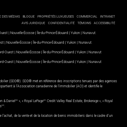
E DES MÉDIAS
BLOGUE
PROPRIÉTÉS LUXUEUSES
COMMERCIAL
INTRANET
AVIS JURIDIQUE
CONFIDENTIALITÉ
TÉMOINS
ACCESSIBILITÉ
-Ouest
|
Nouvelle-Écosse
|
Île-du-Prince-Édouard
|
Yukon
|
Nunavut
.
est
|
Nouvelle-Écosse
|
Île-du-Prince-Édouard
|
Yukon
|
Nunavut
.
Nord-Ouest
|
Nouvelle-Écosse
|
Île-du-Prince-Édouard
|
Yukon
|
Nunavut
Nord-Ouest
|
Nouvelle-Écosse
|
Île-du-Prince-Édouard
|
Yukon
|
Nunavut
mobilier (SDD®). SDD® met en référence des inscriptions tenues par des agences
rtient à l'Association canadienne de l’immobilier (ACI) et identifie le
on & Daniel
MD
», « Royal LePage
MD
Credit Valley Real Estate, Brokerage », « Royal
es
MD
.
chat, de la vente et de la location de biens immobiliers dans le cadre d'un