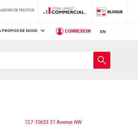
À PROPOS DE NOUS
CONNEXION
EN
Entrez
le
nom
de
l'école
127-10633 31 Avenue NW