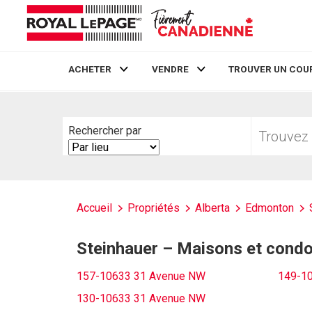
ACHETER
VENDRE
TROUVER UN COU
Live
En Direct
Trouvez
Rechercher par
votre
Search
foyer
By
Accueil
Propriétés
Alberta
Edmonton
Steinhauer – Maisons et cond
157-10633 31 Avenue NW
149-1
130-10633 31 Avenue NW