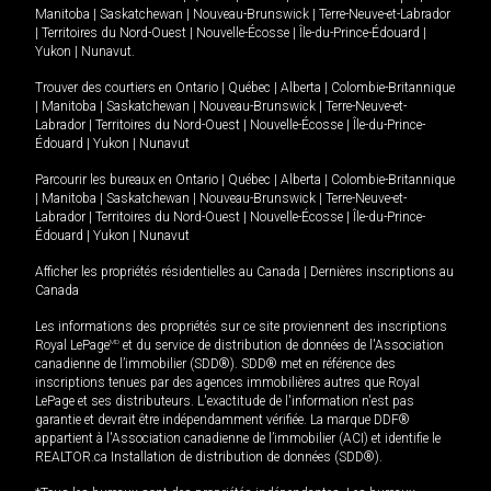
Manitoba
|
Saskatchewan
|
Nouveau-Brunswick
|
Terre-Neuve-et-Labrador
|
Territoires du Nord-Ouest
|
Nouvelle-Écosse
|
Île-du-Prince-Édouard
|
Yukon
|
Nunavut
.
Trouver des courtiers en
Ontario
|
Québec
|
Alberta
|
Colombie-Britannique
|
Manitoba
|
Saskatchewan
|
Nouveau-Brunswick
|
Terre-Neuve-et-
Labrador
|
Territoires du Nord-Ouest
|
Nouvelle-Écosse
|
Île-du-Prince-
Édouard
|
Yukon
|
Nunavut
Parcourir les bureaux en
Ontario
|
Québec
|
Alberta
|
Colombie-Britannique
|
Manitoba
|
Saskatchewan
|
Nouveau-Brunswick
|
Terre-Neuve-et-
Labrador
|
Territoires du Nord-Ouest
|
Nouvelle-Écosse
|
Île-du-Prince-
Édouard
|
Yukon
|
Nunavut
Afficher les propriétés résidentielles au Canada
|
Dernières inscriptions au
Canada
Les informations des propriétés sur ce site proviennent des inscriptions
Royal LePage
MD
et du service de distribution de données de l'Association
canadienne de l’immobilier (SDD®). SDD® met en référence des
inscriptions tenues par des agences immobilières autres que Royal
LePage et ses distributeurs. L'exactitude de l'information n'est pas
garantie et devrait être indépendamment vérifiée. La marque DDF®
appartient à l'Association canadienne de l’immobilier (ACI) et identifie le
REALTOR.ca Installation de distribution de données (SDD®).