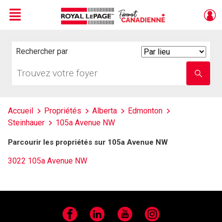
Menu
Live
En Direct
Rechercher par
Search
By
Trouvez
Entrez
votre
le
foyer
nom
de
l'école
Accueil
Propriétés
Alberta
Edmonton
Steinhauer
105a Avenue NW
Parcourir les propriétés sur 105a Avenue NW
3022 105a Avenue NW
Facebook
LinkedIn
YouTube
Instagram