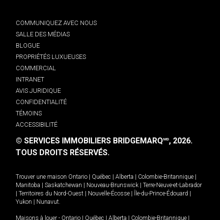
COMMUNIQUEZ AVEC NOUS
SALLE DES MÉDIAS
BLOGUE
PROPRIÉTÉS LUXUEUSES
COMMERCIAL
INTRANET
AVIS JURIDIQUE
CONFIDENTIALITÉ
TÉMOINS
ACCESSIBILITÉ
© SERVICES IMMOBILIERS BRIDGEMARQ
, 2026.
MD
TOUS DROITS RÉSERVÉS.
Trouver une maison
Ontario
|
Québec
|
Alberta
|
Colombie-Britannique
|
Manitoba
|
Saskatchewan
|
Nouveau-Brunswick
|
Terre-Neuve-et-Labrador
|
Territoires du Nord-Ouest
|
Nouvelle-Écosse
|
Île-du-Prince-Édouard
|
Yukon
|
Nunavut
.
Maisons à louer -
Ontario
|
Québec
|
Alberta
|
Colombie-Britannique
|