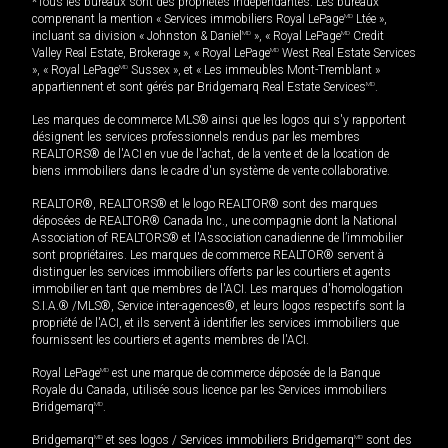
*Tous les bureaux sont des propriétés indépendantes. Les bureaux
comprenant la mention « Services immobiliers Royal LePage
MD
Ltée »,
incluant sa division « Johnston & Daniel
MD
», « Royal LePage
MD
Credit
Valley Real Estate, Brokerage », « Royal LePage
MD
West Real Estate Services
», « Royal LePage
MD
Sussex », et « Les immeubles Mont-Tremblant »
appartiennent et sont gérés par Bridgemarq Real Estate Services
MD
.
Les marques de commerce MLS® ainsi que les logos qui s'y rapportent
désignent les services professionnels rendus par les membres
REALTORS® de l'ACI en vue de l'achat, de la vente et de la location de
biens immobiliers dans le cadre d'un système de vente collaborative.
REALTOR®, REALTORS® et le logo REALTOR® sont des marques
déposées de REALTOR® Canada Inc., une compagnie dont la National
Association of REALTORS® et l'Association canadienne de l’immobilier
sont propriétaires. Les marques de commerce REALTOR® servent à
distinguer les services immobiliers offerts par les courtiers et agents
immobilier en tant que membres de l'ACI. Les marques d'homologation
S.I.A.® /MLS®, Service inter-agences®, et leurs logos respectifs sont la
propriété de l'ACI, et ils servent à identifier les services immobiliers que
fournissent les courtiers et agents membres de l'ACI.
Royal LePage
MD
est une marque de commerce déposée de la Banque
Royale du Canada, utilisée sous licence par les Services immobiliers
Bridgemarq
MD
.
Bridgemarq
MD
et ses logos / Services immobiliers Bridgemarq
MD
sont des