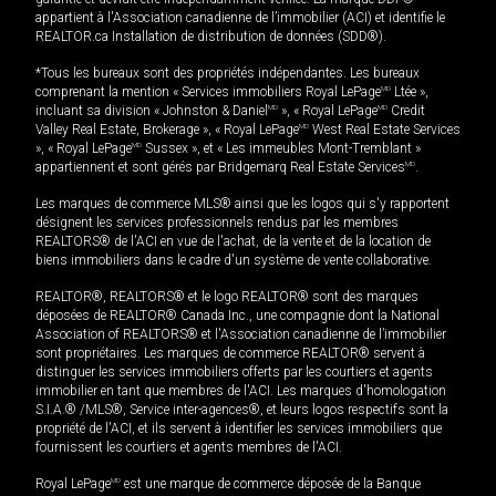
appartient à l'Association canadienne de l’immobilier (ACI) et identifie le
REALTOR.ca Installation de distribution de données (SDD®).
*Tous les bureaux sont des propriétés indépendantes. Les bureaux
comprenant la mention « Services immobiliers Royal LePage
MD
Ltée »,
incluant sa division « Johnston & Daniel
MD
», « Royal LePage
MD
Credit
Valley Real Estate, Brokerage », « Royal LePage
MD
West Real Estate Services
», « Royal LePage
MD
Sussex », et « Les immeubles Mont-Tremblant »
appartiennent et sont gérés par Bridgemarq Real Estate Services
MD
.
Les marques de commerce MLS® ainsi que les logos qui s'y rapportent
désignent les services professionnels rendus par les membres
REALTORS® de l'ACI en vue de l'achat, de la vente et de la location de
biens immobiliers dans le cadre d'un système de vente collaborative.
REALTOR®, REALTORS® et le logo REALTOR® sont des marques
déposées de REALTOR® Canada Inc., une compagnie dont la National
Association of REALTORS® et l'Association canadienne de l’immobilier
sont propriétaires. Les marques de commerce REALTOR® servent à
distinguer les services immobiliers offerts par les courtiers et agents
immobilier en tant que membres de l'ACI. Les marques d'homologation
S.I.A.® /MLS®, Service inter-agences®, et leurs logos respectifs sont la
propriété de l'ACI, et ils servent à identifier les services immobiliers que
fournissent les courtiers et agents membres de l'ACI.
Royal LePage
MD
est une marque de commerce déposée de la Banque