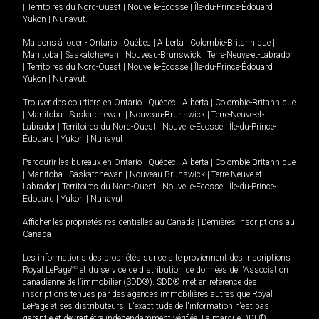
|
Territoires du Nord-Ouest
|
Nouvelle-Écosse
|
Île-du-Prince-Édouard
|
Yukon
|
Nunavut
.
Maisons à louer -
Ontario
|
Québec
|
Alberta
|
Colombie-Britannique
|
Manitoba
|
Saskatchewan
|
Nouveau-Brunswick
|
Terre-Neuve-et-Labrador
|
Territoires du Nord-Ouest
|
Nouvelle-Écosse
|
Île-du-Prince-Édouard
|
Yukon
|
Nunavut
.
Trouver des courtiers en
Ontario
|
Québec
|
Alberta
|
Colombie-Britannique
|
Manitoba
|
Saskatchewan
|
Nouveau-Brunswick
|
Terre-Neuve-et-
Labrador
|
Territoires du Nord-Ouest
|
Nouvelle-Écosse
|
Île-du-Prince-
Édouard
|
Yukon
|
Nunavut
Parcourir les bureaux en
Ontario
|
Québec
|
Alberta
|
Colombie-Britannique
|
Manitoba
|
Saskatchewan
|
Nouveau-Brunswick
|
Terre-Neuve-et-
Labrador
|
Territoires du Nord-Ouest
|
Nouvelle-Écosse
|
Île-du-Prince-
Édouard
|
Yukon
|
Nunavut
Afficher les propriétés résidentielles au Canada
|
Dernières inscriptions au
Canada
Les informations des propriétés sur ce site proviennent des inscriptions
Royal LePage
MD
et du service de distribution de données de l'Association
canadienne de l’immobilier (SDD®). SDD® met en référence des
inscriptions tenues par des agences immobilières autres que Royal
LePage et ses distributeurs. L'exactitude de l'information n'est pas
garantie et devrait être indépendamment vérifiée. La marque DDF®