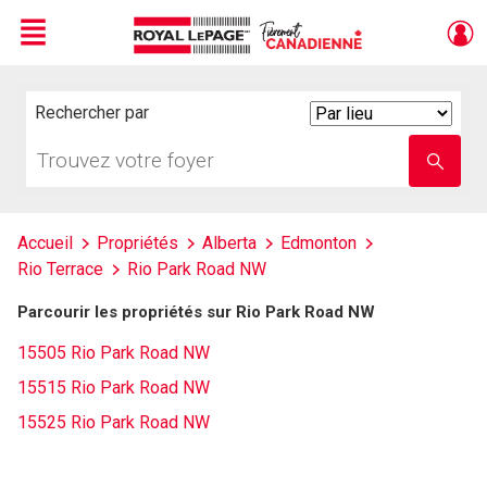
Menu
Live
En Direct
Rechercher par
Search
By
Trouvez
Entrez
votre
le
foyer
nom
de
l'école
Accueil
Propriétés
Alberta
Edmonton
Rio Terrace
Rio Park Road NW
Parcourir les propriétés sur Rio Park Road NW
15505 Rio Park Road NW
15515 Rio Park Road NW
15525 Rio Park Road NW