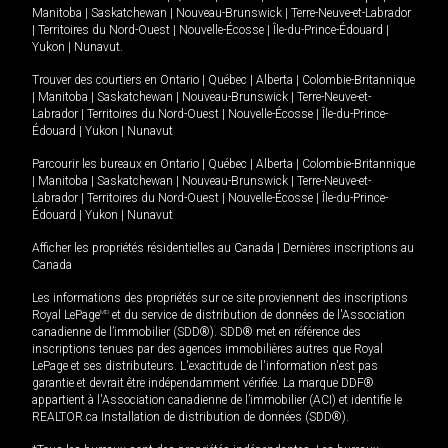
Manitoba
|
Saskatchewan
|
Nouveau-Brunswick
|
Terre-Neuve-et-Labrador
|
Territoires du Nord-Ouest
|
Nouvelle-Écosse
|
Île-du-Prince-Édouard
|
Yukon
|
Nunavut
.
Trouver des courtiers en
Ontario
|
Québec
|
Alberta
|
Colombie-Britannique
|
Manitoba
|
Saskatchewan
|
Nouveau-Brunswick
|
Terre-Neuve-et-
Labrador
|
Territoires du Nord-Ouest
|
Nouvelle-Écosse
|
Île-du-Prince-
Édouard
|
Yukon
|
Nunavut
Parcourir les bureaux en
Ontario
|
Québec
|
Alberta
|
Colombie-Britannique
|
Manitoba
|
Saskatchewan
|
Nouveau-Brunswick
|
Terre-Neuve-et-
Labrador
|
Territoires du Nord-Ouest
|
Nouvelle-Écosse
|
Île-du-Prince-
Édouard
|
Yukon
|
Nunavut
Afficher les propriétés résidentielles au Canada
|
Dernières inscriptions au
Canada
Les informations des propriétés sur ce site proviennent des inscriptions
Royal LePage
MD
et du service de distribution de données de l'Association
canadienne de l’immobilier (SDD®). SDD® met en référence des
inscriptions tenues par des agences immobilières autres que Royal
LePage et ses distributeurs. L'exactitude de l'information n'est pas
garantie et devrait être indépendamment vérifiée. La marque DDF®
appartient à l'Association canadienne de l’immobilier (ACI) et identifie le
REALTOR.ca Installation de distribution de données (SDD®).