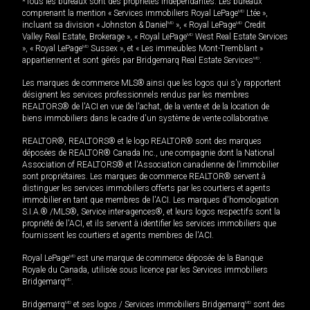
*Tous les bureaux sont des propriétés indépendantes. Les bureaux
comprenant la mention « Services immobiliers Royal LePage
MD
Ltée »,
incluant sa division « Johnston & Daniel
MD
», « Royal LePage
MD
Credit
Valley Real Estate, Brokerage », « Royal LePage
MD
West Real Estate Services
», « Royal LePage
MD
Sussex », et « Les immeubles Mont-Tremblant »
appartiennent et sont gérés par Bridgemarq Real Estate Services
MD
.
Les marques de commerce MLS® ainsi que les logos qui s'y rapportent
désignent les services professionnels rendus par les membres
REALTORS® de l'ACI en vue de l'achat, de la vente et de la location de
biens immobiliers dans le cadre d'un système de vente collaborative.
REALTOR®, REALTORS® et le logo REALTOR® sont des marques
déposées de REALTOR® Canada Inc., une compagnie dont la National
Association of REALTORS® et l'Association canadienne de l’immobilier
sont propriétaires. Les marques de commerce REALTOR® servent à
distinguer les services immobiliers offerts par les courtiers et agents
immobilier en tant que membres de l'ACI. Les marques d'homologation
S.I.A.® /MLS®, Service inter-agences®, et leurs logos respectifs sont la
propriété de l'ACI, et ils servent à identifier les services immobiliers que
fournissent les courtiers et agents membres de l'ACI.
Royal LePage
MD
est une marque de commerce déposée de la Banque
Royale du Canada, utilisée sous licence par les Services immobiliers
Bridgemarq
MD
.
Bridgemarq
MD
et ses logos / Services immobiliers Bridgemarq
MD
sont des