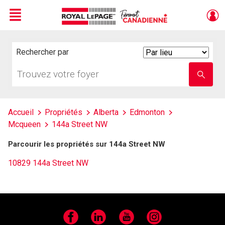
Menu
Live
En Direct
Rechercher par
Search
By
Trouvez
Entrez
votre
le
foyer
nom
de
l'école
Accueil
Propriétés
Alberta
Edmonton
Mcqueen
144a Street NW
Parcourir les propriétés sur 144a Street NW
10829 144a Street NW
Facebook
LinkedIn
YouTube
Instagram