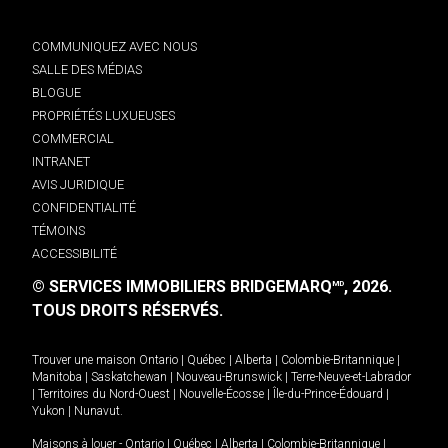
COMMUNIQUEZ AVEC NOUS
SALLE DES MÉDIAS
BLOGUE
PROPRIÉTÉS LUXUEUSES
COMMERCIAL
INTRANET
AVIS JURIDIQUE
CONFIDENTIALITÉ
TÉMOINS
ACCESSIBILITÉ
© SERVICES IMMOBILIERS BRIDGEMARQ
, 2026.
MD
TOUS DROITS RÉSERVÉS.
Trouver une maison
Ontario
|
Québec
|
Alberta
|
Colombie-Britannique
|
Manitoba
|
Saskatchewan
|
Nouveau-Brunswick
|
Terre-Neuve-et-Labrador
|
Territoires du Nord-Ouest
|
Nouvelle-Écosse
|
Île-du-Prince-Édouard
|
Yukon
|
Nunavut
.
Maisons à louer -
Ontario
|
Québec
|
Alberta
|
Colombie-Britannique
|