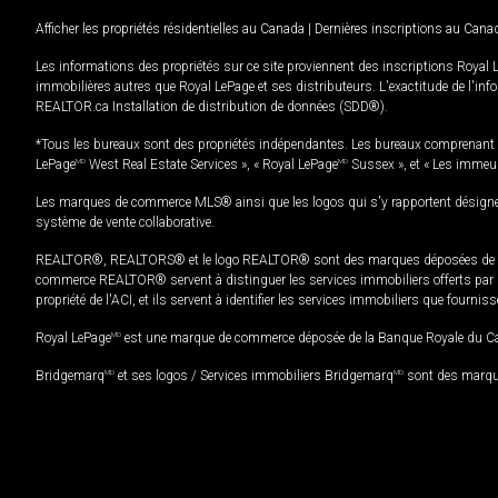
Afficher les propriétés résidentielles au Canada
|
Dernières inscriptions au Cana
Les informations des propriétés sur ce site proviennent des inscriptions Royal 
immobilières autres que Royal LePage et ses distributeurs. L'exactitude de l'info
REALTOR.ca Installation de distribution de données (SDD®).
*Tous les bureaux sont des propriétés indépendantes. Les bureaux comprenant 
LePage
MD
West Real Estate Services », « Royal LePage
MD
Sussex », et « Les immeu
Les marques de commerce MLS® ainsi que les logos qui s'y rapportent désignent
système de vente collaborative.
REALTOR®, REALTORS® et le logo REALTOR® sont des marques déposées de REAL
commerce REALTOR® servent à distinguer les services immobiliers offerts par le
propriété de l'ACI, et ils servent à identifier les services immobiliers que fourni
Royal LePage
MD
est une marque de commerce déposée de la Banque Royale du Cana
Bridgemarq
MD
et ses logos / Services immobiliers Bridgemarq
MD
sont des marque