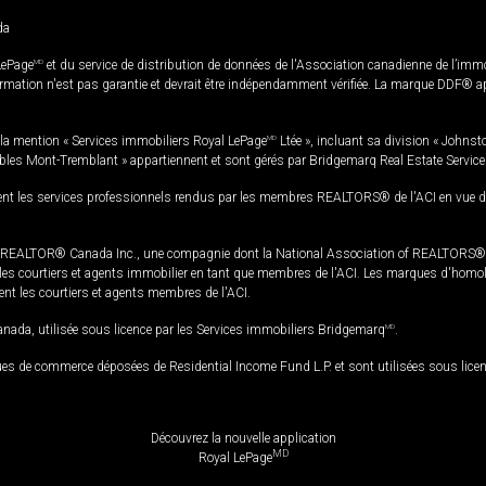
da
LePage
MD
et du service de distribution de données de l'Association canadienne de l’im
rmation n'est pas garantie et devrait être indépendamment vérifiée. La marque DDF® appa
la mention « Services immobiliers Royal LePage
MD
Ltée », incluant sa division « Johnst
bles Mont-Tremblant » appartiennent et sont gérés par Bridgemarq Real Estate Servic
 les services professionnels rendus par les membres REALTORS® de l'ACI en vue de l'a
TOR® Canada Inc., une compagnie dont la National Association of REALTORS® et l'
s courtiers et agents immobilier en tant que membres de l'ACI. Les marques d'homolog
ssent les courtiers et agents membres de l'ACI.
da, utilisée sous licence par les Services immobiliers Bridgemarq
MD
.
s de commerce déposées de Residential Income Fund L.P. et sont utilisées sous lice
Découvrez la nouvelle application
MD
Royal LePage