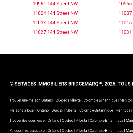
10961 144 Street NW
10965 
11004 144 Street NW
11007 
11013 144 Street NW
11015 
11027 144 Street NW
11031 
© SERVICES IMMOBILIERS BRIDGEMARQ
, 2026.
TOUS D
MD
Trouver une maison
Ontario
|
Québec
|
Alberta
|
Colombie-Britannique
|
Manitob
Maisons à louer -
Ontario
|
Québec
|
Alberta
|
Colombie-Britannique
|
Manitoba
|
Trouver des courtiers en
Ontario
|
Québec
|
Alberta
|
Colombie-Britannique
|
Man
Parcourir les bureaux en
Ontario
|
Québec
|
Alberta
|
Colombie-Britannique
|
Man