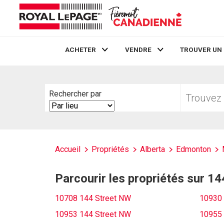
ACHETER
VENDRE
TROUVER UN
Live
En Direct
Trouvez
Rechercher par
votre
Search
foyer
By
Accueil
Propriétés
Alberta
Edmonton
Parcourir les propriétés sur 1
10708 144 Street NW
10930 
10953 144 Street NW
10955 