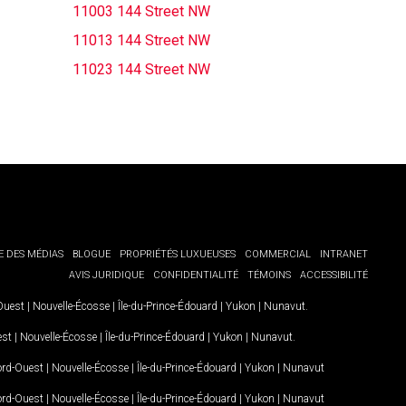
11003 144 Street NW
11013 144 Street NW
11023 144 Street NW
E DES MÉDIAS
BLOGUE
PROPRIÉTÉS LUXUEUSES
COMMERCIAL
INTRANET
AVIS JURIDIQUE
CONFIDENTIALITÉ
TÉMOINS
ACCESSIBILITÉ
-Ouest
|
Nouvelle-Écosse
|
Île-du-Prince-Édouard
|
Yukon
|
Nunavut
.
est
|
Nouvelle-Écosse
|
Île-du-Prince-Édouard
|
Yukon
|
Nunavut
.
Nord-Ouest
|
Nouvelle-Écosse
|
Île-du-Prince-Édouard
|
Yukon
|
Nunavut
Nord-Ouest
|
Nouvelle-Écosse
|
Île-du-Prince-Édouard
|
Yukon
|
Nunavut