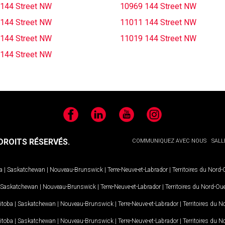
144 Street NW
10969 144 Street NW
144 Street NW
11011 144 Street NW
144 Street NW
11019 144 Street NW
144 Street NW
Facebook
LinkedIn
YouTube
Instagram
ROITS RÉSERVÉS.
COMMUNIQUEZ AVEC NOUS
SALL
a
|
Saskatchewan
|
Nouveau-Brunswick
|
Terre-Neuve-et-Labrador
|
Territoires du Nord
Saskatchewan
|
Nouveau-Brunswick
|
Terre-Neuve-et-Labrador
|
Territoires du Nord-Ou
itoba
|
Saskatchewan
|
Nouveau-Brunswick
|
Terre-Neuve-et-Labrador
|
Territoires du 
itoba
|
Saskatchewan
|
Nouveau-Brunswick
|
Terre-Neuve-et-Labrador
|
Territoires du 