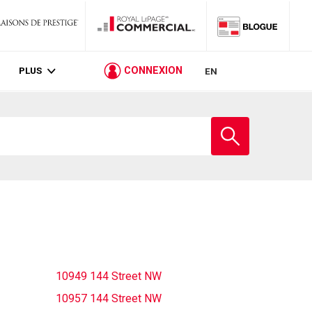
PLUS
CONNEXION
EN
Entrez
le
nom
de
l'école
10949 144 Street NW
10957 144 Street NW