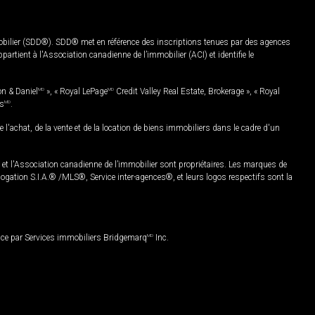
mobilier (SDD®). SDD® met en référence des inscriptions tenues par des agences
rtient à l'Association canadienne de l’immobilier (ACI) et identifie le
on & Daniel
MD
», « Royal LePage
MD
Credit Valley Real Estate, Brokerage », « Royal
es
MD
.
chat, de la vente et de la location de biens immobiliers dans le cadre d'un
Association canadienne de l’immobilier sont propriétaires. Les marques de
ation S.I.A.® /MLS®, Service inter-agences®, et leurs logos respectifs sont la
nce par Services immobiliers Bridgemarq
MD
Inc.