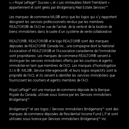
», « Royal LePage
MD
Sussex », et « Les immeubles Mont-Tremblant »
appartiennent et sont gérés par Bridgemarq Real Estate Services
MD
.
Les marques de commerce MLS® ainsi que les logos qui s'y rapportent
désignent les services professionnels rendus par les membres
REALTORS® de l'ACI en vue de l'achat, de la vente et de la location de
biens immobiliers dans le cadre d'un système de vente collaborative.
REALTOR®, REALTORS® et le logo REALTOR® sont des marques
déposées de REALTOR® Canada Inc., une compagnie dont la National
Association of REALTORS® et l'Association canadienne de l’immobilier
sont propriétaires. Les marques de commerce REALTOR® servent à
distinguer les services immobiliers offerts par les courtiers et agents
immobilier en tant que membres de l'ACI. Les marques d'homologation
S.I.A.® /MLS®, Service inter-agences®, et leurs logos respectifs sont la
propriété de l'ACI, et ils servent à identifier les services immobiliers que
fournissent les courtiers et agents membres de l'ACI.
Royal LePage
MD
est une marque de commerce déposée de la Banque
Royale du Canada, utilisée sous licence par les Services immobiliers
Bridgemarq
MD
.
Bridgemarq
MD
et ses logos / Services immobiliers Bridgemarq
MD
sont des
marques de commerce déposées de Residential Income Fund L.P. et sont
utilisées sous licence par Services immobiliers Bridgemarq
MD
Inc.