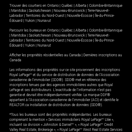
Trouver des courtiers en
Ontario
|
Québec
|
Alberta
|
Colombie-Britannique
|
Manitoba
|
Saskatchewan
|
Nouveau-Brunswick
|
Terre-Neuve-et-
Labrador
|
Territoires du Nord-Ouest
|
Nouvelle-Écosse
|
Île-du-Prince-
Édouard
|
Yukon
|
Nunavut
Parcourir les bureaux en
Ontario
|
Québec
|
Alberta
|
Colombie-Britannique
|
Manitoba
|
Saskatchewan
|
Nouveau-Brunswick
|
Terre-Neuve-et-
Labrador
|
Territoires du Nord-Ouest
|
Nouvelle-Écosse
|
Île-du-Prince-
Édouard
|
Yukon
|
Nunavut
Afficher les propriétés résidentielles au Canada
|
Dernières inscriptions au
Canada
Les informations des propriétés sur ce site proviennent des inscriptions
Royal LePage
MD
et du service de distribution de données de l'Association
canadienne de l’immobilier (SDD®). SDD® met en référence des
inscriptions tenues par des agences immobilières autres que Royal
LePage et ses distributeurs. L'exactitude de l'information n'est pas
garantie et devrait être indépendamment vérifiée. La marque DDF®
appartient à l'Association canadienne de l’immobilier (ACI) et identifie le
REALTOR.ca Installation de distribution de données (SDD®).
*Tous les bureaux sont des propriétés indépendantes. Les bureaux
comprenant la mention « Services immobiliers Royal LePage
MD
Ltée »,
incluant sa division « Johnston & Daniel
MD
», « Royal LePage
MD
Credit
Valley Real Estate, Brokerage », « Royal LePage
MD
West Real Estate Services