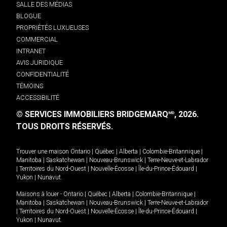
SALLE DES MÉDIAS
BLOGUE
PROPRIÉTÉS LUXUEUSES
COMMERCIAL
INTRANET
AVIS JURIDIQUE
CONFIDENTIALITÉ
TÉMOINS
ACCESSIBILITÉ
© SERVICES IMMOBILIERS BRIDGEMARQ
, 2026.
MD
TOUS DROITS RÉSERVÉS.
Trouver une maison
Ontario
|
Québec
|
Alberta
|
Colombie-Britannique
|
Manitoba
|
Saskatchewan
|
Nouveau-Brunswick
|
Terre-Neuve-et-Labrador
|
Territoires du Nord-Ouest
|
Nouvelle-Écosse
|
Île-du-Prince-Édouard
|
Yukon
|
Nunavut
.
Maisons à louer -
Ontario
|
Québec
|
Alberta
|
Colombie-Britannique
|
Manitoba
|
Saskatchewan
|
Nouveau-Brunswick
|
Terre-Neuve-et-Labrador
|
Territoires du Nord-Ouest
|
Nouvelle-Écosse
|
Île-du-Prince-Édouard
|
Yukon
|
Nunavut
.