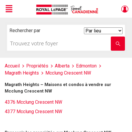
Menu
Live
En Direct
Rechercher par
Search
By
Trouvez
Entrez
votre
le
foyer
nom
de
l'école
Accueil
Propriétés
Alberta
Edmonton
Magrath Heights
Mcclung Crescent NW
Magrath Heights – Maisons et condos à vendre sur
Mcclung Crescent NW
4376 Mcclung Crescent NW
4377 Mcclung Crescent NW