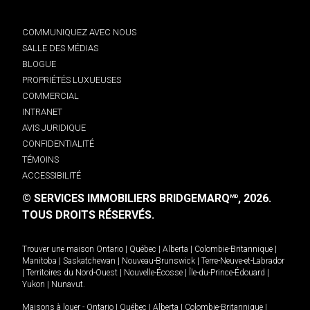
COMMUNIQUEZ AVEC NOUS
SALLE DES MÉDIAS
BLOGUE
PROPRIÉTÉS LUXUEUSES
COMMERCIAL
INTRANET
AVIS JURIDIQUE
CONFIDENTIALITÉ
TÉMOINS
ACCESSIBILITÉ
© SERVICES IMMOBILIERS BRIDGEMARQ
, 2026.
MD
TOUS DROITS RÉSERVÉS.
Trouver une maison
Ontario
|
Québec
|
Alberta
|
Colombie-Britannique
|
Manitoba
|
Saskatchewan
|
Nouveau-Brunswick
|
Terre-Neuve-et-Labrador
|
Territoires du Nord-Ouest
|
Nouvelle-Écosse
|
Île-du-Prince-Édouard
|
Yukon
|
Nunavut
.
Maisons à louer -
Ontario
|
Québec
|
Alberta
|
Colombie-Britannique
|