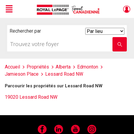
Menu
Live
En Direct
Rechercher par
Search
By
Trouvez
Entrez
votre
le
foyer
nom
de
l'école
Accueil
Propriétés
Alberta
Edmonton
Jamieson Place
Lessard Road NW
Parcourir les propriétés sur Lessard Road NW
19020 Lessard Road NW
Facebook
LinkedIn
YouTube
Instagram