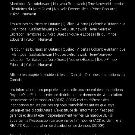
Manitoba
|
Saskatchewan
|
Nouveau-Brunswick
|
Terre-Neuve-et-Labrador
|
Territoires du Nord-Ouest
|
Nouvelle-Écosse
|
Île-du-Prince-Édouard
|
Yukon
|
Nunavut
.
Trouver des courtiers en
Ontario
|
Québec
|
Alberta
|
Colombie-Britannique
|
Manitoba
|
Saskatchewan
|
Nouveau-Brunswick
|
Terre-Neuve-et-
Labrador
|
Territoires du Nord-Ouest
|
Nouvelle-Écosse
|
Île-du-Prince-
Édouard
|
Yukon
|
Nunavut
Parcourir les bureaux en
Ontario
|
Québec
|
Alberta
|
Colombie-Britannique
|
Manitoba
|
Saskatchewan
|
Nouveau-Brunswick
|
Terre-Neuve-et-
Labrador
|
Territoires du Nord-Ouest
|
Nouvelle-Écosse
|
Île-du-Prince-
Édouard
|
Yukon
|
Nunavut
Afficher les propriétés résidentielles au Canada
|
Dernières inscriptions au
Canada
Les informations des propriétés sur ce site proviennent des inscriptions
Royal LePage
MD
et du service de distribution de données de l'Association
canadienne de l’immobilier (SDD®). SDD® met en référence des
inscriptions tenues par des agences immobilières autres que Royal
LePage et ses distributeurs. L'exactitude de l'information n'est pas
garantie et devrait être indépendamment vérifiée. La marque DDF®
appartient à l'Association canadienne de l’immobilier (ACI) et identifie le
REALTOR.ca Installation de distribution de données (SDD®).