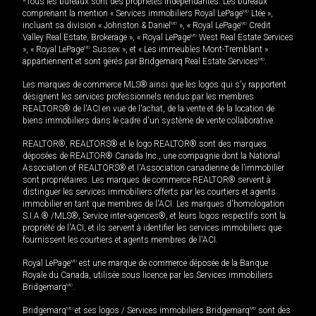
*Tous les bureaux sont des propriétés indépendantes. Les bureaux
comprenant la mention « Services immobiliers Royal LePage
MD
Ltée »,
incluant sa division « Johnston & Daniel
MD
», « Royal LePage
MD
Credit
Valley Real Estate, Brokerage », « Royal LePage
MD
West Real Estate Services
», « Royal LePage
MD
Sussex », et « Les immeubles Mont-Tremblant »
appartiennent et sont gérés par Bridgemarq Real Estate Services
MD
.
Les marques de commerce MLS® ainsi que les logos qui s'y rapportent
désignent les services professionnels rendus par les membres
REALTORS® de l'ACI en vue de l'achat, de la vente et de la location de
biens immobiliers dans le cadre d'un système de vente collaborative.
REALTOR®, REALTORS® et le logo REALTOR® sont des marques
déposées de REALTOR® Canada Inc., une compagnie dont la National
Association of REALTORS® et l'Association canadienne de l’immobilier
sont propriétaires. Les marques de commerce REALTOR® servent à
distinguer les services immobiliers offerts par les courtiers et agents
immobilier en tant que membres de l'ACI. Les marques d'homologation
S.I.A.® /MLS®, Service inter-agences®, et leurs logos respectifs sont la
propriété de l'ACI, et ils servent à identifier les services immobiliers que
fournissent les courtiers et agents membres de l'ACI.
Royal LePage
MD
est une marque de commerce déposée de la Banque
Royale du Canada, utilisée sous licence par les Services immobiliers
Bridgemarq
MD
.
Bridgemarq
MD
et ses logos / Services immobiliers Bridgemarq
MD
sont des