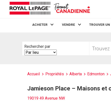
ACHETER
VENDRE
TROUVER UN
Live
En Direct
Trouvez
Rechercher par
votre
Search
foyer
By
Accueil
Propriétés
Alberta
Edmonton
Jamieson Place – Maisons et 
19019 49 Avenue NW