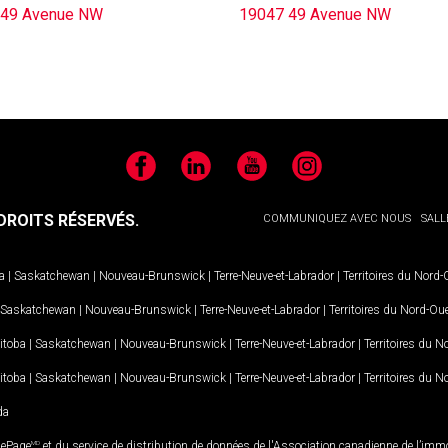
 49 Avenue NW
19047 49 Avenue NW
Facebook
LinkedIn
YouTube
Instagram
ROITS RÉSERVÉS.
COMMUNIQUEZ AVEC NOUS
SALL
a
|
Saskatchewan
|
Nouveau-Brunswick
|
Terre-Neuve-et-Labrador
|
Territoires du Nord
Saskatchewan
|
Nouveau-Brunswick
|
Terre-Neuve-et-Labrador
|
Territoires du Nord-Ou
itoba
|
Saskatchewan
|
Nouveau-Brunswick
|
Terre-Neuve-et-Labrador
|
Territoires du 
itoba
|
Saskatchewan
|
Nouveau-Brunswick
|
Terre-Neuve-et-Labrador
|
Territoires du 
da
LePage
MD
et du service de distribution de données de l'Association canadienne de l’im