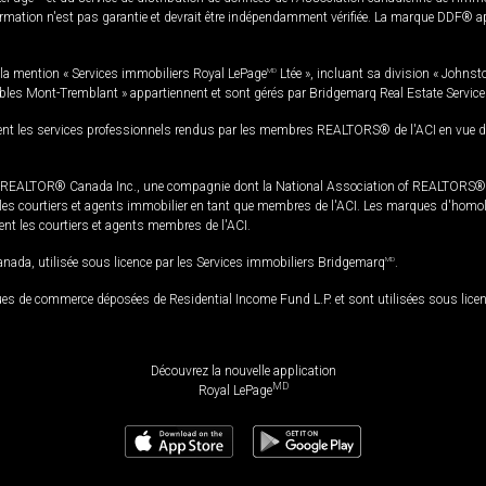
rmation n'est pas garantie et devrait être indépendamment vérifiée. La marque DDF® appa
la mention « Services immobiliers Royal LePage
MD
Ltée », incluant sa division « Johnst
bles Mont-Tremblant » appartiennent et sont gérés par Bridgemarq Real Estate Servic
 les services professionnels rendus par les membres REALTORS® de l'ACI en vue de l'a
TOR® Canada Inc., une compagnie dont la National Association of REALTORS® et l'
s courtiers et agents immobilier en tant que membres de l'ACI. Les marques d'homolog
ssent les courtiers et agents membres de l'ACI.
da, utilisée sous licence par les Services immobiliers Bridgemarq
MD
.
s de commerce déposées de Residential Income Fund L.P. et sont utilisées sous lice
Découvrez la nouvelle application
MD
Royal LePage