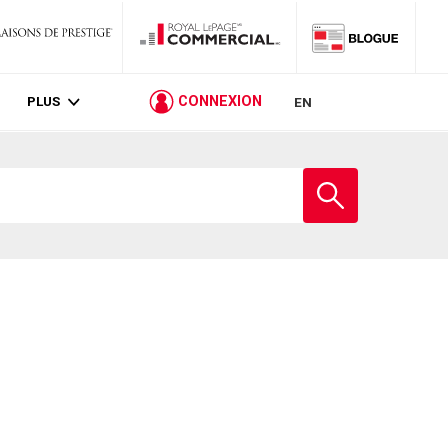
PLUS
CONNEXION
EN
Entrez
le
nom
de
l'école