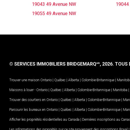
19043 49 Avenue NW
19044
19055 49 Avenue NW
© SERVICES IMMOBILIERS BRIDGEMARQ
, 2026.
TOUS D
MD
Trouver une maison
Ontario
|
Québec
|
Alberta
|
Colombie-Britannique
|
Manitob
Maisons à louer -
Ontario
|
Québec
|
Alberta
|
Colombie-Britannique
|
Manitoba
|
Trouver des courtiers en
Ontario
|
Québec
|
Alberta
|
Colombie-Britannique
|
Man
Parcourir les bureaux en
Ontario
|
Québec
|
Alberta
|
Colombie-Britannique
|
Man
Afficher les propriétés résidentielles au Canada
|
Dernières inscriptions au Cana
Les informations des propriétés sur ce site proviennent des inscriptions Royal 