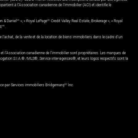
rtient à l'Association canadienne de l’immobilier (ACI) et identifie le
on & Daniel
MD
», « Royal LePage
MD
Credit Valley Real Estate, Brokerage », « Royal
es
MD
.
chat, de la vente et de la location de biens immobiliers dans le cadre d'un
Association canadienne de l’immobilier sont propriétaires. Les marques de
ation S.I.A.® /MLS®, Service inter-agences®, et leurs logos respectifs sont la
nce par Services immobiliers Bridgemarq
MD
Inc.