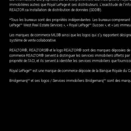
immobilières autres que Royal LePage et ses distributeurs. L'exactitude de l'info
REALTOR.ca Installation de distribution de données (SDD®).
*Tous les bureaux sont des propriétés indépendantes. Les bureaux comprenant 
LePage
MD
West Real Estate Services », « Royal LePage
MD
Sussex », et « Les immeu
Les marques de commerce MLS® ainsi que les logos qui s'y rapportent désignent
système de vente collaborative.
REALTOR®, REALTORS® et le logo REALTOR® sont des marques déposées de REAL
commerce REALTOR® servent à distinguer les services immobiliers offerts par le
propriété de l'ACI, et ils servent à identifier les services immobiliers que fourni
Royal LePage
MD
est une marque de commerce déposée de la Banque Royale du Cana
Bridgemarq
MD
et ses logos / Services immobiliers Bridgemarq
MD
sont des marque