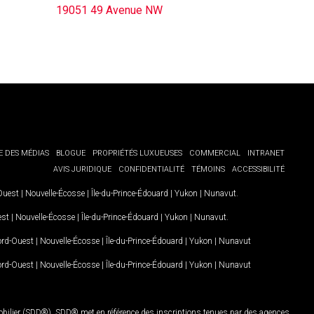
19051 49 Avenue NW
E DES MÉDIAS
BLOGUE
PROPRIÉTÉS LUXUEUSES
COMMERCIAL
INTRANET
AVIS JURIDIQUE
CONFIDENTIALITÉ
TÉMOINS
ACCESSIBILITÉ
-Ouest
|
Nouvelle-Écosse
|
Île-du-Prince-Édouard
|
Yukon
|
Nunavut
.
est
|
Nouvelle-Écosse
|
Île-du-Prince-Édouard
|
Yukon
|
Nunavut
.
Nord-Ouest
|
Nouvelle-Écosse
|
Île-du-Prince-Édouard
|
Yukon
|
Nunavut
Nord-Ouest
|
Nouvelle-Écosse
|
Île-du-Prince-Édouard
|
Yukon
|
Nunavut
mobilier (SDD®). SDD® met en référence des inscriptions tenues par des agences