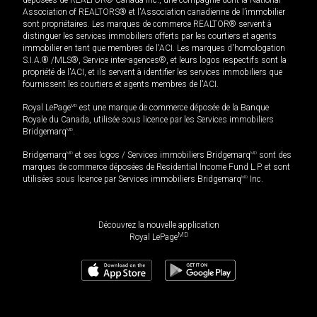
déposées de REALTOR® Canada Inc., une compagnie dont la National
Association of REALTORS® et l'Association canadienne de l’immobilier
sont propriétaires. Les marques de commerce REALTOR® servent à
distinguer les services immobiliers offerts par les courtiers et agents
immobilier en tant que membres de l'ACI. Les marques d'homologation
S.I.A.® /MLS®, Service inter-agences®, et leurs logos respectifs sont la
propriété de l'ACI, et ils servent à identifier les services immobiliers que
fournissent les courtiers et agents membres de l'ACI.
Royal LePage
MD
est une marque de commerce déposée de la Banque
Royale du Canada, utilisée sous licence par les Services immobiliers
Bridgemarq
MD
.
Bridgemarq
MD
et ses logos / Services immobiliers Bridgemarq
MD
sont des
marques de commerce déposées de Residential Income Fund L.P. et sont
utilisées sous licence par Services immobiliers Bridgemarq
MD
Inc.
Découvrez la nouvelle application
MD
Royal LePage