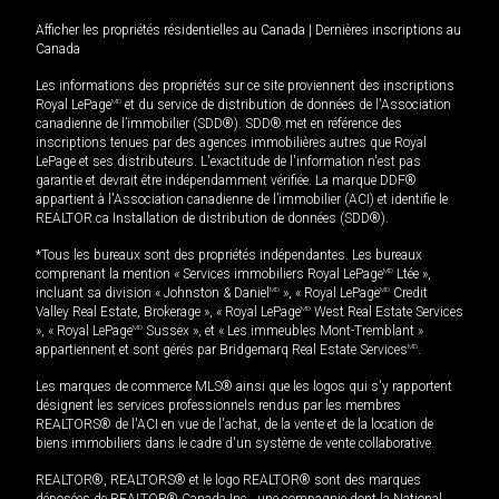
Afficher les propriétés résidentielles au Canada
|
Dernières inscriptions au
Canada
Les informations des propriétés sur ce site proviennent des inscriptions
Royal LePage
MD
et du service de distribution de données de l'Association
canadienne de l’immobilier (SDD®). SDD® met en référence des
inscriptions tenues par des agences immobilières autres que Royal
LePage et ses distributeurs. L'exactitude de l'information n'est pas
garantie et devrait être indépendamment vérifiée. La marque DDF®
appartient à l'Association canadienne de l’immobilier (ACI) et identifie le
REALTOR.ca Installation de distribution de données (SDD®).
*Tous les bureaux sont des propriétés indépendantes. Les bureaux
comprenant la mention « Services immobiliers Royal LePage
MD
Ltée »,
incluant sa division « Johnston & Daniel
MD
», « Royal LePage
MD
Credit
Valley Real Estate, Brokerage », « Royal LePage
MD
West Real Estate Services
», « Royal LePage
MD
Sussex », et « Les immeubles Mont-Tremblant »
appartiennent et sont gérés par Bridgemarq Real Estate Services
MD
.
Les marques de commerce MLS® ainsi que les logos qui s'y rapportent
désignent les services professionnels rendus par les membres
REALTORS® de l'ACI en vue de l'achat, de la vente et de la location de
biens immobiliers dans le cadre d'un système de vente collaborative.
REALTOR®, REALTORS® et le logo REALTOR® sont des marques