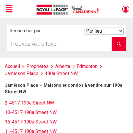
Menu
Live
En Direct
Rechercher par
Search
By
Trouvez
Entrez
votre
le
foyer
nom
de
l'école
Accueil
Propriétés
Alberta
Edmonton
Jamieson Place
190a Street NW
Jamieson Place – Maisons et condos à vendre sur 190a
Street NW
2-4517 190a Street NW
10-4517 190a Street NW
16-4517 190a Street NW
11-4517 190a Street NW