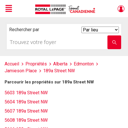
Menu
Live
En Direct
Rechercher par
Search
By
Trouvez
Entrez
votre
le
foyer
nom
de
l'école
Accueil
Propriétés
Alberta
Edmonton
Jamieson Place
189a Street NW
Parcourir les propriétés sur 189a Street NW
5603 189a Street NW
5604 189a Street NW
5607 189a Street NW
5608 189a Street NW