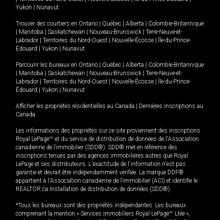
Yukon
|
Nunavut
.
Trouver des courtiers en
Ontario
|
Québec
|
Alberta
|
Colombie-Britannique
|
Manitoba
|
Saskatchewan
|
Nouveau-Brunswick
|
Terre-Neuve-et-
Labrador
|
Territoires du Nord-Ouest
|
Nouvelle-Écosse
|
Île-du-Prince-
Édouard
|
Yukon
|
Nunavut
Parcourir les bureaux en
Ontario
|
Québec
|
Alberta
|
Colombie-Britannique
|
Manitoba
|
Saskatchewan
|
Nouveau-Brunswick
|
Terre-Neuve-et-
Labrador
|
Territoires du Nord-Ouest
|
Nouvelle-Écosse
|
Île-du-Prince-
Édouard
|
Yukon
|
Nunavut
Afficher les propriétés résidentielles au Canada
|
Dernières inscriptions au
Canada
Les informations des propriétés sur ce site proviennent des inscriptions
Royal LePage
MD
et du service de distribution de données de l'Association
canadienne de l’immobilier (SDD®). SDD® met en référence des
inscriptions tenues par des agences immobilières autres que Royal
LePage et ses distributeurs. L'exactitude de l'information n'est pas
garantie et devrait être indépendamment vérifiée. La marque DDF®
appartient à l'Association canadienne de l’immobilier (ACI) et identifie le
REALTOR.ca Installation de distribution de données (SDD®).
*Tous les bureaux sont des propriétés indépendantes. Les bureaux
comprenant la mention « Services immobiliers Royal LePage
MD
Ltée »,