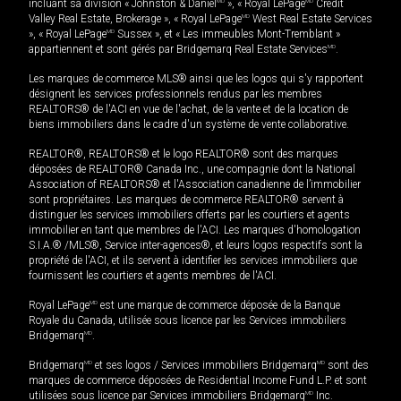
incluant sa division « Johnston & Daniel
MD
», « Royal LePage
MD
Credit
Valley Real Estate, Brokerage », « Royal LePage
MD
West Real Estate Services
», « Royal LePage
MD
Sussex », et « Les immeubles Mont-Tremblant »
appartiennent et sont gérés par Bridgemarq Real Estate Services
MD
.
Les marques de commerce MLS® ainsi que les logos qui s'y rapportent
désignent les services professionnels rendus par les membres
REALTORS® de l'ACI en vue de l'achat, de la vente et de la location de
biens immobiliers dans le cadre d'un système de vente collaborative.
REALTOR®, REALTORS® et le logo REALTOR® sont des marques
déposées de REALTOR® Canada Inc., une compagnie dont la National
Association of REALTORS® et l'Association canadienne de l’immobilier
sont propriétaires. Les marques de commerce REALTOR® servent à
distinguer les services immobiliers offerts par les courtiers et agents
immobilier en tant que membres de l'ACI. Les marques d'homologation
S.I.A.® /MLS®, Service inter-agences®, et leurs logos respectifs sont la
propriété de l'ACI, et ils servent à identifier les services immobiliers que
fournissent les courtiers et agents membres de l'ACI.
Royal LePage
MD
est une marque de commerce déposée de la Banque
Royale du Canada, utilisée sous licence par les Services immobiliers
Bridgemarq
MD
.
Bridgemarq
MD
et ses logos / Services immobiliers Bridgemarq
MD
sont des
marques de commerce déposées de Residential Income Fund L.P. et sont
utilisées sous licence par Services immobiliers Bridgemarq
MD
Inc.