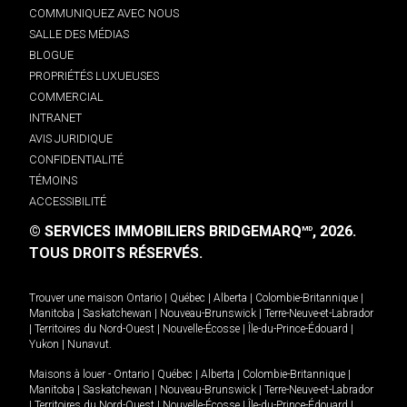
COMMUNIQUEZ AVEC NOUS
SALLE DES MÉDIAS
BLOGUE
PROPRIÉTÉS LUXUEUSES
COMMERCIAL
INTRANET
AVIS JURIDIQUE
CONFIDENTIALITÉ
TÉMOINS
ACCESSIBILITÉ
© SERVICES IMMOBILIERS BRIDGEMARQ
, 2026.
MD
TOUS DROITS RÉSERVÉS.
Trouver une maison
Ontario
|
Québec
|
Alberta
|
Colombie-Britannique
|
Manitoba
|
Saskatchewan
|
Nouveau-Brunswick
|
Terre-Neuve-et-Labrador
|
Territoires du Nord-Ouest
|
Nouvelle-Écosse
|
Île-du-Prince-Édouard
|
Yukon
|
Nunavut
.
Maisons à louer -
Ontario
|
Québec
|
Alberta
|
Colombie-Britannique
|
Manitoba
|
Saskatchewan
|
Nouveau-Brunswick
|
Terre-Neuve-et-Labrador
|
Territoires du Nord-Ouest
|
Nouvelle-Écosse
|
Île-du-Prince-Édouard
|