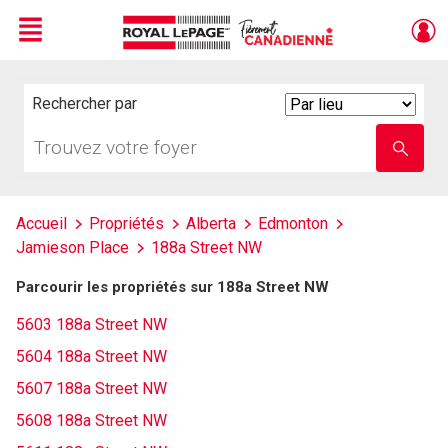
Menu
Live
En Direct
Rechercher par
Search
By
Trouvez
Entrez
votre
le
foyer
nom
de
l'école
Accueil
Propriétés
Alberta
Edmonton
Jamieson Place
188a Street NW
Parcourir les propriétés sur 188a Street NW
5603 188a Street NW
5604 188a Street NW
5607 188a Street NW
5608 188a Street NW