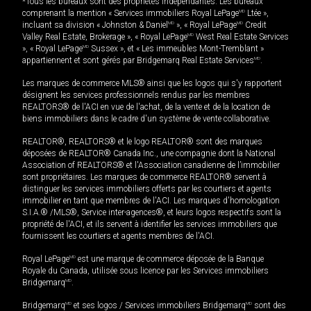
*Tous les bureaux sont des propriétés indépendantes. Les bureaux
comprenant la mention « Services immobiliers Royal LePage
MD
Ltée »,
incluant sa division « Johnston & Daniel
MD
», « Royal LePage
MD
Credit
Valley Real Estate, Brokerage », « Royal LePage
MD
West Real Estate Services
», « Royal LePage
MD
Sussex », et « Les immeubles Mont-Tremblant »
appartiennent et sont gérés par Bridgemarq Real Estate Services
MD
.
Les marques de commerce MLS® ainsi que les logos qui s'y rapportent
désignent les services professionnels rendus par les membres
REALTORS® de l'ACI en vue de l'achat, de la vente et de la location de
biens immobiliers dans le cadre d'un système de vente collaborative.
REALTOR®, REALTORS® et le logo REALTOR® sont des marques
déposées de REALTOR® Canada Inc., une compagnie dont la National
Association of REALTORS® et l'Association canadienne de l’immobilier
sont propriétaires. Les marques de commerce REALTOR® servent à
distinguer les services immobiliers offerts par les courtiers et agents
immobilier en tant que membres de l'ACI. Les marques d'homologation
S.I.A.® /MLS®, Service inter-agences®, et leurs logos respectifs sont la
propriété de l'ACI, et ils servent à identifier les services immobiliers que
fournissent les courtiers et agents membres de l'ACI.
Royal LePage
MD
est une marque de commerce déposée de la Banque
Royale du Canada, utilisée sous licence par les Services immobiliers
Bridgemarq
MD
.
Bridgemarq
MD
et ses logos / Services immobiliers Bridgemarq
MD
sont des