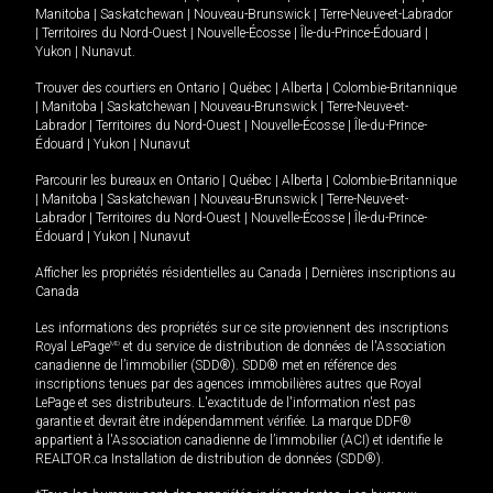
Manitoba
|
Saskatchewan
|
Nouveau-Brunswick
|
Terre-Neuve-et-Labrador
|
Territoires du Nord-Ouest
|
Nouvelle-Écosse
|
Île-du-Prince-Édouard
|
Yukon
|
Nunavut
.
Trouver des courtiers en
Ontario
|
Québec
|
Alberta
|
Colombie-Britannique
|
Manitoba
|
Saskatchewan
|
Nouveau-Brunswick
|
Terre-Neuve-et-
Labrador
|
Territoires du Nord-Ouest
|
Nouvelle-Écosse
|
Île-du-Prince-
Édouard
|
Yukon
|
Nunavut
Parcourir les bureaux en
Ontario
|
Québec
|
Alberta
|
Colombie-Britannique
|
Manitoba
|
Saskatchewan
|
Nouveau-Brunswick
|
Terre-Neuve-et-
Labrador
|
Territoires du Nord-Ouest
|
Nouvelle-Écosse
|
Île-du-Prince-
Édouard
|
Yukon
|
Nunavut
Afficher les propriétés résidentielles au Canada
|
Dernières inscriptions au
Canada
Les informations des propriétés sur ce site proviennent des inscriptions
Royal LePage
MD
et du service de distribution de données de l'Association
canadienne de l’immobilier (SDD®). SDD® met en référence des
inscriptions tenues par des agences immobilières autres que Royal
LePage et ses distributeurs. L'exactitude de l'information n'est pas
garantie et devrait être indépendamment vérifiée. La marque DDF®
appartient à l'Association canadienne de l’immobilier (ACI) et identifie le
REALTOR.ca Installation de distribution de données (SDD®).