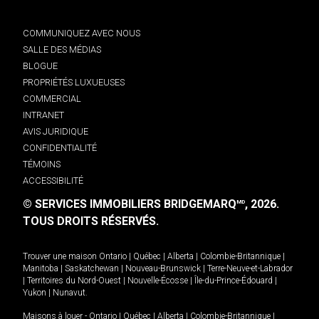
COMMUNIQUEZ AVEC NOUS
SALLE DES MÉDIAS
BLOGUE
PROPRIÉTÉS LUXUEUSES
COMMERCIAL
INTRANET
AVIS JURIDIQUE
CONFIDENTIALITÉ
TÉMOINS
ACCESSIBILITÉ
© SERVICES IMMOBILIERS BRIDGEMARQ
, 2026.
MD
TOUS DROITS RÉSERVÉS.
Trouver une maison
Ontario
|
Québec
|
Alberta
|
Colombie-Britannique
|
Manitoba
|
Saskatchewan
|
Nouveau-Brunswick
|
Terre-Neuve-et-Labrador
|
Territoires du Nord-Ouest
|
Nouvelle-Écosse
|
Île-du-Prince-Édouard
|
Yukon
|
Nunavut
.
Maisons à louer -
Ontario
|
Québec
|
Alberta
|
Colombie-Britannique
|