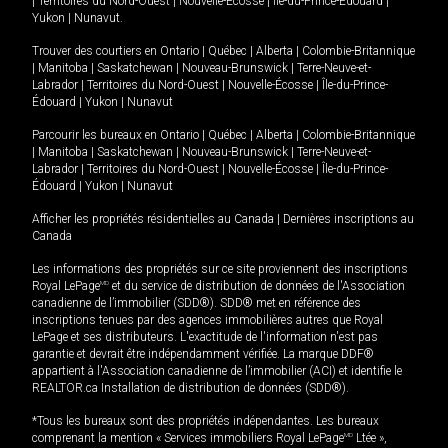
|
Territoires du Nord-Ouest
|
Nouvelle-Écosse
|
Île-du-Prince-Édouard
|
Yukon
|
Nunavut
.
Trouver des courtiers en
Ontario
|
Québec
|
Alberta
|
Colombie-Britannique
|
Manitoba
|
Saskatchewan
|
Nouveau-Brunswick
|
Terre-Neuve-et-
Labrador
|
Territoires du Nord-Ouest
|
Nouvelle-Écosse
|
Île-du-Prince-
Édouard
|
Yukon
|
Nunavut
Parcourir les bureaux en
Ontario
|
Québec
|
Alberta
|
Colombie-Britannique
|
Manitoba
|
Saskatchewan
|
Nouveau-Brunswick
|
Terre-Neuve-et-
Labrador
|
Territoires du Nord-Ouest
|
Nouvelle-Écosse
|
Île-du-Prince-
Édouard
|
Yukon
|
Nunavut
Afficher les propriétés résidentielles au Canada
|
Dernières inscriptions au
Canada
Les informations des propriétés sur ce site proviennent des inscriptions
Royal LePage
MD
et du service de distribution de données de l'Association
canadienne de l’immobilier (SDD®). SDD® met en référence des
inscriptions tenues par des agences immobilières autres que Royal
LePage et ses distributeurs. L'exactitude de l'information n'est pas
garantie et devrait être indépendamment vérifiée. La marque DDF®
appartient à l'Association canadienne de l’immobilier (ACI) et identifie le
REALTOR.ca Installation de distribution de données (SDD®).
*Tous les bureaux sont des propriétés indépendantes. Les bureaux
comprenant la mention « Services immobiliers Royal LePage
MD
Ltée »,