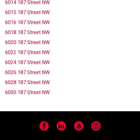
6014 187 Street NW
6015 187 Street NW
6016 187 Street NW
6018 187 Street NW
6020 187 Street NW
6022 187 Street NW
6024 187 Street NW
6026 187 Street NW
6028 187 Street NW
6030 187 Street NW
Facebook
LinkedIn
YouTube
Instagram