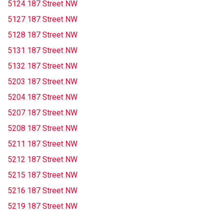
5124 187 Street NW
5127 187 Street NW
5128 187 Street NW
5131 187 Street NW
5132 187 Street NW
5203 187 Street NW
5204 187 Street NW
5207 187 Street NW
5208 187 Street NW
5211 187 Street NW
5212 187 Street NW
5215 187 Street NW
5216 187 Street NW
5219 187 Street NW