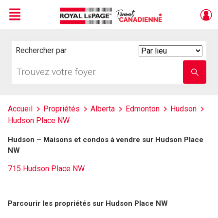
Menu
Live
En Direct
Rechercher par
Search
By
Trouvez
Entrez
votre
le
foyer
nom
de
l'école
Accueil
Propriétés
Alberta
Edmonton
Hudson
Hudson Place NW
Hudson – Maisons et condos à vendre sur Hudson Place
NW
715 Hudson Place NW
Parcourir les propriétés sur Hudson Place NW