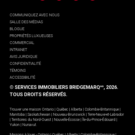
COMMUNIQUEZ AVEC NOUS
SALLE DES MÉDIAS
BLOGUE
PROPRIÉTÉS LUXUEUSES
COMMERCIAL
INTRANET
AVIS JURIDIQUE
CONFIDENTIALITÉ
TÉMOINS
ACCESSIBILITÉ
© SERVICES IMMOBILIERS BRIDGEMARQ
, 2026.
MD
TOUS DROITS RÉSERVÉS.
Trouver une maison
Ontario
|
Québec
|
Alberta
|
Colombie-Britannique
|
Manitoba
|
Saskatchewan
|
Nouveau-Brunswick
|
Terre-Neuve-et-Labrador
|
Territoires du Nord-Ouest
|
Nouvelle-Écosse
|
Île-du-Prince-Édouard
|
Yukon
|
Nunavut
.
Maisons à louer -
Ontario
|
Québec
|
Alberta
|
Colombie-Britannique
|