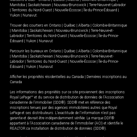
Manitoba
|
Saskatchewan
|
Nouveau-Brunswick
|
Terre-Neuve-et-Labrador
|
Territoires du Nord-Ouest
|
Nouvelle-Écosse
|
Île-du-Prince-Édouard
|
Yukon
|
Nunavut
.
Trouver des courtiers en
Ontario
|
Québec
|
Alberta
|
Colombie-Britannique
|
Manitoba
|
Saskatchewan
|
Nouveau-Brunswick
|
Terre-Neuve-et-
Labrador
|
Territoires du Nord-Ouest
|
Nouvelle-Écosse
|
Île-du-Prince-
Édouard
|
Yukon
|
Nunavut
Parcourir les bureaux en
Ontario
|
Québec
|
Alberta
|
Colombie-Britannique
|
Manitoba
|
Saskatchewan
|
Nouveau-Brunswick
|
Terre-Neuve-et-
Labrador
|
Territoires du Nord-Ouest
|
Nouvelle-Écosse
|
Île-du-Prince-
Édouard
|
Yukon
|
Nunavut
Afficher les propriétés résidentielles au Canada
|
Dernières inscriptions au
Canada
Les informations des propriétés sur ce site proviennent des inscriptions
Royal LePage
MD
et du service de distribution de données de l'Association
canadienne de l’immobilier (SDD®). SDD® met en référence des
inscriptions tenues par des agences immobilières autres que Royal
LePage et ses distributeurs. L'exactitude de l'information n'est pas
garantie et devrait être indépendamment vérifiée. La marque DDF®
appartient à l'Association canadienne de l’immobilier (ACI) et identifie le
REALTOR.ca Installation de distribution de données (SDD®).