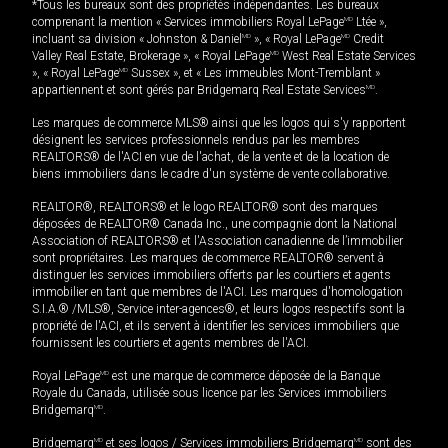
*Tous les bureaux sont des propriétés indépendantes. Les bureaux
comprenant la mention « Services immobiliers Royal LePage
MD
Ltée »,
incluant sa division « Johnston & Daniel
MD
», « Royal LePage
MD
Credit
Valley Real Estate, Brokerage », « Royal LePage
MD
West Real Estate Services
», « Royal LePage
MD
Sussex », et « Les immeubles Mont-Tremblant »
appartiennent et sont gérés par Bridgemarq Real Estate Services
MD
.
Les marques de commerce MLS® ainsi que les logos qui s'y rapportent
désignent les services professionnels rendus par les membres
REALTORS® de l'ACI en vue de l'achat, de la vente et de la location de
biens immobiliers dans le cadre d'un système de vente collaborative.
REALTOR®, REALTORS® et le logo REALTOR® sont des marques
déposées de REALTOR® Canada Inc., une compagnie dont la National
Association of REALTORS® et l'Association canadienne de l’immobilier
sont propriétaires. Les marques de commerce REALTOR® servent à
distinguer les services immobiliers offerts par les courtiers et agents
immobilier en tant que membres de l'ACI. Les marques d'homologation
S.I.A.® /MLS®, Service inter-agences®, et leurs logos respectifs sont la
propriété de l'ACI, et ils servent à identifier les services immobiliers que
fournissent les courtiers et agents membres de l'ACI.
Royal LePage
MD
est une marque de commerce déposée de la Banque
Royale du Canada, utilisée sous licence par les Services immobiliers
Bridgemarq
MD
.
Bridgemarq
MD
et ses logos / Services immobiliers Bridgemarq
MD
sont des