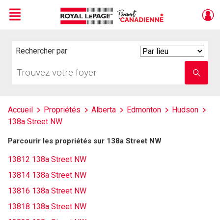
Menu
Live
En Direct
Rechercher par
Search
By
Trouvez
Entrez
votre
le
foyer
nom
de
l'école
Accueil
Propriétés
Alberta
Edmonton
Hudson
138a Street NW
Parcourir les propriétés sur 138a Street NW
13812 138a Street NW
13814 138a Street NW
13816 138a Street NW
13818 138a Street NW