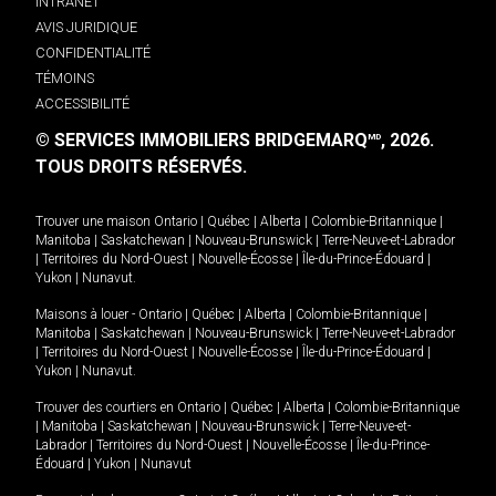
INTRANET
AVIS JURIDIQUE
CONFIDENTIALITÉ
TÉMOINS
ACCESSIBILITÉ
© SERVICES IMMOBILIERS BRIDGEMARQ
, 2026.
MD
TOUS DROITS RÉSERVÉS.
Trouver une maison
Ontario
|
Québec
|
Alberta
|
Colombie-Britannique
|
Manitoba
|
Saskatchewan
|
Nouveau-Brunswick
|
Terre-Neuve-et-Labrador
|
Territoires du Nord-Ouest
|
Nouvelle-Écosse
|
Île-du-Prince-Édouard
|
Yukon
|
Nunavut
.
Maisons à louer -
Ontario
|
Québec
|
Alberta
|
Colombie-Britannique
|
Manitoba
|
Saskatchewan
|
Nouveau-Brunswick
|
Terre-Neuve-et-Labrador
|
Territoires du Nord-Ouest
|
Nouvelle-Écosse
|
Île-du-Prince-Édouard
|
Yukon
|
Nunavut
.
Trouver des courtiers en
Ontario
|
Québec
|
Alberta
|
Colombie-Britannique
|
Manitoba
|
Saskatchewan
|
Nouveau-Brunswick
|
Terre-Neuve-et-
Labrador
|
Territoires du Nord-Ouest
|
Nouvelle-Écosse
|
Île-du-Prince-
Édouard
|
Yukon
|
Nunavut