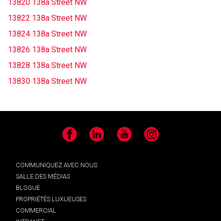
13820 138a Street NW
13822 138a Street NW
13824 138a Street NW
13826 138a Street NW
13828 138a Street NW
13830 138a Street NW
Facebook
LinkedIn
YouTube
Instagram
COMMUNIQUEZ AVEC NOUS
SALLE DES MÉDIAS
BLOGUE
PROPRIÉTÉS LUXUEUSES
COMMERCIAL