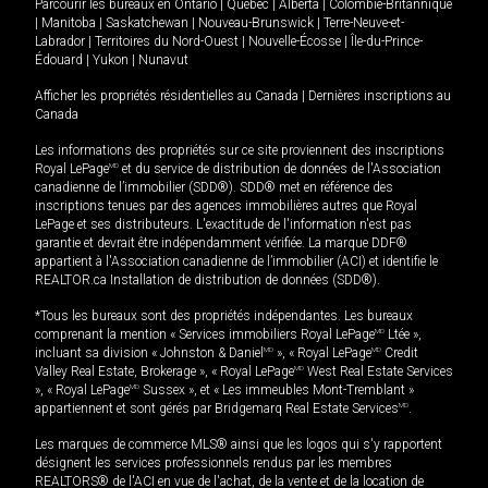
Parcourir les bureaux en
Ontario
|
Québec
|
Alberta
|
Colombie-Britannique
|
Manitoba
|
Saskatchewan
|
Nouveau-Brunswick
|
Terre-Neuve-et-
Labrador
|
Territoires du Nord-Ouest
|
Nouvelle-Écosse
|
Île-du-Prince-
Édouard
|
Yukon
|
Nunavut
Afficher les propriétés résidentielles au Canada
|
Dernières inscriptions au
Canada
Les informations des propriétés sur ce site proviennent des inscriptions
Royal LePage
MD
et du service de distribution de données de l'Association
canadienne de l’immobilier (SDD®). SDD® met en référence des
inscriptions tenues par des agences immobilières autres que Royal
LePage et ses distributeurs. L'exactitude de l'information n'est pas
garantie et devrait être indépendamment vérifiée. La marque DDF®
appartient à l'Association canadienne de l’immobilier (ACI) et identifie le
REALTOR.ca Installation de distribution de données (SDD®).
*Tous les bureaux sont des propriétés indépendantes. Les bureaux
comprenant la mention « Services immobiliers Royal LePage
MD
Ltée »,
incluant sa division « Johnston & Daniel
MD
», « Royal LePage
MD
Credit
Valley Real Estate, Brokerage », « Royal LePage
MD
West Real Estate Services
», « Royal LePage
MD
Sussex », et « Les immeubles Mont-Tremblant »
appartiennent et sont gérés par Bridgemarq Real Estate Services
MD
.
Les marques de commerce MLS® ainsi que les logos qui s'y rapportent
désignent les services professionnels rendus par les membres
REALTORS® de l'ACI en vue de l'achat, de la vente et de la location de