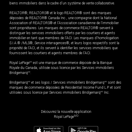
biens immobiliers dans le cadre d'un système de vente collaborative.
REALTOR®, REALTORS® et le logo REALTOR® sont des marques
déposées de REALTOR® Canada Inc., une compagnie dont la National
Association of REALTORS® et l'Association canadienne de l’immobilier
sont propriétaires. Les marques de commerce REALTOR® servent à
distinguer les services immobiliers offerts par les courtiers et agents
immobilier en tant que membres de l'ACI. Les marques d'homologation
S.I.A.® /MLS®, Service inter-agences®, et leurs logos respectifs sont la
propriété de l'ACI, et ils servent à identifier les services immobiliers que
fournissent les courtiers et agents membres de l'ACI.
Royal LePage
MD
est une marque de commerce déposée de la Banque
Royale du Canada, utilisée sous licence par les Services immobiliers
Bridgemarq
MD
.
Bridgemarq
MD
et ses logos / Services immobiliers Bridgemarq
MD
sont des
marques de commerce déposées de Residential Income Fund L.P. et sont
utilisées sous licence par Services immobiliers Bridgemarq
MD
Inc.
Découvrez la nouvelle application
MD
Royal LePage