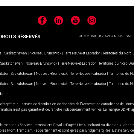
Facebook
LinkedIn
YouTube
Instagram
ROITS RÉSERVÉS.
COMMUNIQUEZ AVEC NOUS
SALL
a
|
Saskatchewan
|
Nouveau-Brunswick
|
Terre-Neuve-et-Labrador
|
Territoires du Nord
Saskatchewan
|
Nouveau-Brunswick
|
Terre-Neuve-et-Labrador
|
Territoires du Nord-Ou
itoba
|
Saskatchewan
|
Nouveau-Brunswick
|
Terre-Neuve-et-Labrador
|
Territoires du 
itoba
|
Saskatchewan
|
Nouveau-Brunswick
|
Terre-Neuve-et-Labrador
|
Territoires du 
da
LePage
MD
et du service de distribution de données de l'Association canadienne de l’im
rmation n'est pas garantie et devrait être indépendamment vérifiée. La marque DDF® appa
la mention « Services immobiliers Royal LePage
MD
Ltée », incluant sa division « Johnst
bles Mont-Tremblant » appartiennent et sont gérés par Bridgemarq Real Estate Servic