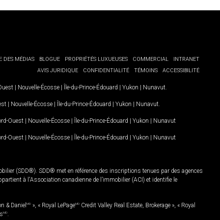
E DES MÉDIAS
BLOGUE
PROPRIÉTÉS LUXUEUSES
COMMERCIAL
INTRANET
AVIS JURIDIQUE
CONFIDENTIALITÉ
TÉMOINS
ACCESSIBILITÉ
-Ouest
|
Nouvelle-Écosse
|
Île-du-Prince-Édouard
|
Yukon
|
Nunavut
.
est
|
Nouvelle-Écosse
|
Île-du-Prince-Édouard
|
Yukon
|
Nunavut
.
Nord-Ouest
|
Nouvelle-Écosse
|
Île-du-Prince-Édouard
|
Yukon
|
Nunavut
Nord-Ouest
|
Nouvelle-Écosse
|
Île-du-Prince-Édouard
|
Yukon
|
Nunavut
mobilier (SDD®). SDD® met en référence des inscriptions tenues par des agences
rtient à l'Association canadienne de l’immobilier (ACI) et identifie le
on & Daniel
MD
», « Royal LePage
MD
Credit Valley Real Estate, Brokerage », « Royal
es
MD
.