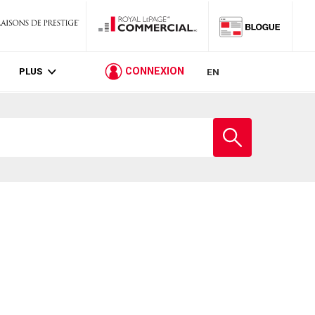
PLUS
CONNEXION
EN
Entrez
le
nom
de
l'école