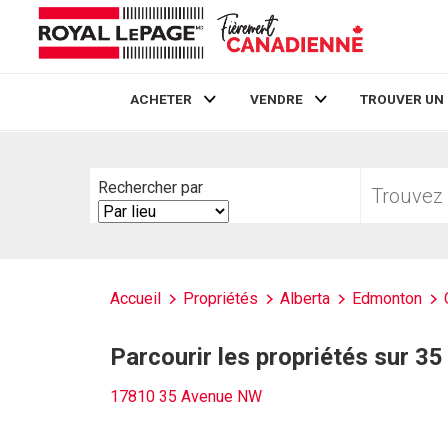
ACHETER
VENDRE
TROUVER UN
Live
En Direct
Trouvez
Rechercher par
votre
Search
foyer
By
Accueil
Propriétés
Alberta
Edmonton
Parcourir les propriétés sur 
17810 35 Avenue NW