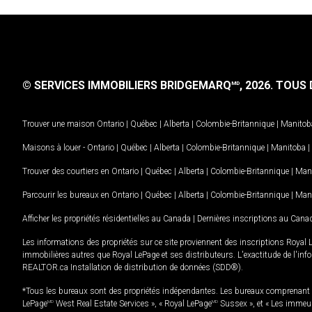
© SERVICES IMMOBILIERS BRIDGEMARQ
, 2026.
TOUS D
MD
Trouver une maison
Ontario
|
Québec
|
Alberta
|
Colombie-Britannique
|
Manitob
Maisons à louer -
Ontario
|
Québec
|
Alberta
|
Colombie-Britannique
|
Manitoba
|
Trouver des courtiers en
Ontario
|
Québec
|
Alberta
|
Colombie-Britannique
|
Man
Parcourir les bureaux en
Ontario
|
Québec
|
Alberta
|
Colombie-Britannique
|
Man
Afficher les propriétés résidentielles au Canada
|
Dernières inscriptions au Cana
Les informations des propriétés sur ce site proviennent des inscriptions Royal 
immobilières autres que Royal LePage et ses distributeurs. L'exactitude de l'info
REALTOR.ca Installation de distribution de données (SDD®).
*Tous les bureaux sont des propriétés indépendantes. Les bureaux comprenant 
LePage
MD
West Real Estate Services », « Royal LePage
MD
Sussex », et « Les immeu