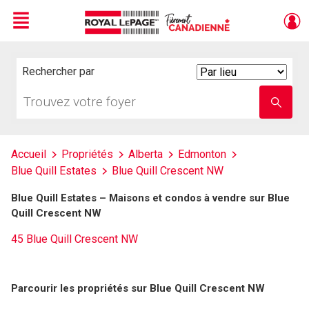
Menu
Live
En Direct
Rechercher par
Search
By
Trouvez
Entrez
votre
le
foyer
nom
de
l'école
Accueil
Propriétés
Alberta
Edmonton
Blue Quill Estates
Blue Quill Crescent NW
Blue Quill Estates – Maisons et condos à vendre sur Blue
Quill Crescent NW
45 Blue Quill Crescent NW
Parcourir les propriétés sur Blue Quill Crescent NW