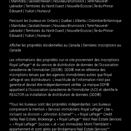
|
Manitoba
|
Saskatchewan
|
Nouveau-Brunswick
|
Terre-Neuve-et-
Labrador
|
Territoires du Nord-Ouest
|
Nouvelle-Écosse
|
Île-du-Prince-
Édouard
|
Yukon
|
Nunavut
Parcourir les bureaux en
Ontario
|
Québec
|
Alberta
|
Colombie-Britannique
|
Manitoba
|
Saskatchewan
|
Nouveau-Brunswick
|
Terre-Neuve-et-
Labrador
|
Territoires du Nord-Ouest
|
Nouvelle-Écosse
|
Île-du-Prince-
Édouard
|
Yukon
|
Nunavut
Afficher les propriétés résidentielles au Canada
|
Dernières inscriptions au
Canada
Les informations des propriétés sur ce site proviennent des inscriptions
Royal LePage
MD
et du service de distribution de données de l'Association
canadienne de l’immobilier (SDD®). SDD® met en référence des
inscriptions tenues par des agences immobilières autres que Royal
LePage et ses distributeurs. L'exactitude de l'information n'est pas
garantie et devrait être indépendamment vérifiée. La marque DDF®
appartient à l'Association canadienne de l’immobilier (ACI) et identifie le
REALTOR.ca Installation de distribution de données (SDD®).
*Tous les bureaux sont des propriétés indépendantes. Les bureaux
comprenant la mention « Services immobiliers Royal LePage
MD
Ltée »,
incluant sa division « Johnston & Daniel
MD
», « Royal LePage
MD
Credit
Valley Real Estate, Brokerage », « Royal LePage
MD
West Real Estate Services
», « Royal LePage
MD
Sussex », et « Les immeubles Mont-Tremblant »
appartiennent et sont gérés par Bridgemarq Real Estate Services
MD
.