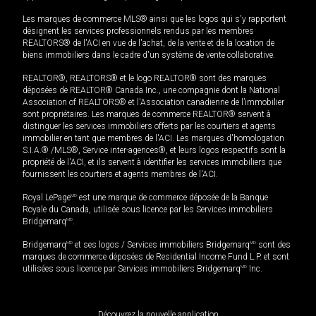
Les marques de commerce MLS® ainsi que les logos qui s'y rapportent
désignent les services professionnels rendus par les membres
REALTORS® de l'ACI en vue de l'achat, de la vente et de la location de
biens immobiliers dans le cadre d'un système de vente collaborative.
REALTOR®, REALTORS® et le logo REALTOR® sont des marques
déposées de REALTOR® Canada Inc., une compagnie dont la National
Association of REALTORS® et l'Association canadienne de l’immobilier
sont propriétaires. Les marques de commerce REALTOR® servent à
distinguer les services immobiliers offerts par les courtiers et agents
immobilier en tant que membres de l'ACI. Les marques d'homologation
S.I.A.® /MLS®, Service inter-agences®, et leurs logos respectifs sont la
propriété de l'ACI, et ils servent à identifier les services immobiliers que
fournissent les courtiers et agents membres de l'ACI.
Royal LePage
MD
est une marque de commerce déposée de la Banque
Royale du Canada, utilisée sous licence par les Services immobiliers
Bridgemarq
MD
.
Bridgemarq
MD
et ses logos / Services immobiliers Bridgemarq
MD
sont des
marques de commerce déposées de Residential Income Fund L.P. et sont
utilisées sous licence par Services immobiliers Bridgemarq
MD
Inc.
Découvrez la nouvelle application