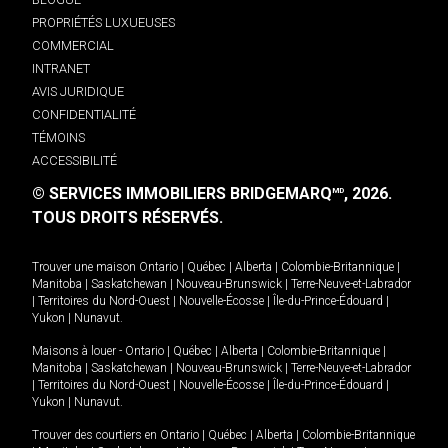
PROPRIÉTÉS LUXUEUSES
COMMERCIAL
INTRANET
AVIS JURIDIQUE
CONFIDENTIALITÉ
TÉMOINS
ACCESSIBILITÉ
© SERVICES IMMOBILIERS BRIDGEMARQ
, 2026.
MD
TOUS DROITS RÉSERVÉS.
Trouver une maison
Ontario
|
Québec
|
Alberta
|
Colombie-Britannique
|
Manitoba
|
Saskatchewan
|
Nouveau-Brunswick
|
Terre-Neuve-et-Labrador
|
Territoires du Nord-Ouest
|
Nouvelle-Écosse
|
Île-du-Prince-Édouard
|
Yukon
|
Nunavut
.
Maisons à louer -
Ontario
|
Québec
|
Alberta
|
Colombie-Britannique
|
Manitoba
|
Saskatchewan
|
Nouveau-Brunswick
|
Terre-Neuve-et-Labrador
|
Territoires du Nord-Ouest
|
Nouvelle-Écosse
|
Île-du-Prince-Édouard
|
Yukon
|
Nunavut
.
Trouver des courtiers en
Ontario
|
Québec
|
Alberta
|
Colombie-Britannique