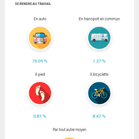
SE RENDRE AU TRAVAIL
En auto
En transport en commun
76.09 %
1.27 %
À pied
À bicyclette
0.81 %
8.47 %
Par tout autre moyen