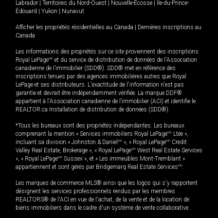
Labrador
|
Territoires du Nord-Ouest
|
Nouvelle-Écosse
|
Île-du-Prince-
Édouard
|
Yukon
|
Nunavut
Afficher les propriétés résidentielles au Canada
|
Dernières inscriptions au
Canada
Les informations des propriétés sur ce site proviennent des inscriptions
Royal LePage
MD
et du service de distribution de données de l'Association
canadienne de l’immobilier (SDD®). SDD® met en référence des
inscriptions tenues par des agences immobilières autres que Royal
LePage et ses distributeurs. L'exactitude de l'information n'est pas
garantie et devrait être indépendamment vérifiée. La marque DDF®
appartient à l'Association canadienne de l’immobilier (ACI) et identifie le
REALTOR.ca Installation de distribution de données (SDD®).
*Tous les bureaux sont des propriétés indépendantes. Les bureaux
comprenant la mention « Services immobiliers Royal LePage
MD
Ltée »,
incluant sa division « Johnston & Daniel
MD
», « Royal LePage
MD
Credit
Valley Real Estate, Brokerage », « Royal LePage
MD
West Real Estate Services
», « Royal LePage
MD
Sussex », et « Les immeubles Mont-Tremblant »
appartiennent et sont gérés par Bridgemarq Real Estate Services
MD
.
Les marques de commerce MLS® ainsi que les logos qui s'y rapportent
désignent les services professionnels rendus par les membres
REALTORS® de l'ACI en vue de l'achat, de la vente et de la location de
biens immobiliers dans le cadre d'un système de vente collaborative.