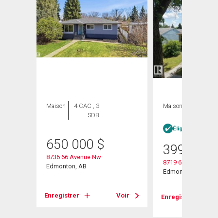
Maison
4 CAC , 3
Maison
3 CAC , 1
SDB
SDB
heter
Éligible Louer po
650 000
$
399 900
8736 66 Avenue Nw
8719 67 Avenue Nw
Edmonton, AB
Edmonton, AB
Enregistrer
Voir
Voir
Enregistrer