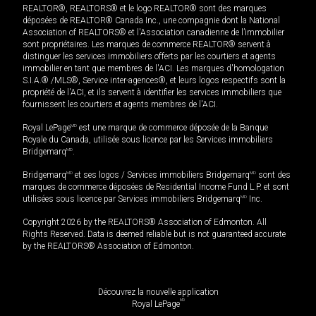
REALTOR®, REALTORS® et le logo REALTOR® sont des marques
déposées de REALTOR® Canada Inc., une compagnie dont la National
Association of REALTORS® et l'Association canadienne de l’immobilier
sont propriétaires. Les marques de commerce REALTOR® servent à
distinguer les services immobiliers offerts par les courtiers et agents
immobilier en tant que membres de l'ACI. Les marques d'homologation
S.I.A.® /MLS®, Service inter-agences®, et leurs logos respectifs sont la
propriété de l'ACI, et ils servent à identifier les services immobiliers que
fournissent les courtiers et agents membres de l'ACI.
Royal LePage
MD
est une marque de commerce déposée de la Banque
Royale du Canada, utilisée sous licence par les Services immobiliers
Bridgemarq
MD
.
Bridgemarq
MD
et ses logos / Services immobiliers Bridgemarq
MD
sont des
marques de commerce déposées de Residential Income Fund L.P. et sont
utilisées sous licence par Services immobiliers Bridgemarq
MD
Inc.
Copyright 2026 by the REALTORS® Association of Edmonton. All
Rights Reserved. Data is deemed reliable but is not guaranteed accurate
by the REALTORS® Association of Edmonton.
Découvrez la nouvelle application
MD
Royal LePage