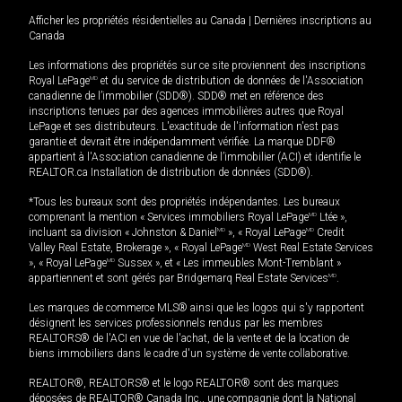
Afficher les propriétés résidentielles au Canada
|
Dernières inscriptions au
Canada
Les informations des propriétés sur ce site proviennent des inscriptions
Royal LePage
MD
et du service de distribution de données de l'Association
canadienne de l’immobilier (SDD®). SDD® met en référence des
inscriptions tenues par des agences immobilières autres que Royal
LePage et ses distributeurs. L'exactitude de l'information n'est pas
garantie et devrait être indépendamment vérifiée. La marque DDF®
appartient à l'Association canadienne de l’immobilier (ACI) et identifie le
REALTOR.ca Installation de distribution de données (SDD®).
*Tous les bureaux sont des propriétés indépendantes. Les bureaux
comprenant la mention « Services immobiliers Royal LePage
MD
Ltée »,
incluant sa division « Johnston & Daniel
MD
», « Royal LePage
MD
Credit
Valley Real Estate, Brokerage », « Royal LePage
MD
West Real Estate Services
», « Royal LePage
MD
Sussex », et « Les immeubles Mont-Tremblant »
appartiennent et sont gérés par Bridgemarq Real Estate Services
MD
.
Les marques de commerce MLS® ainsi que les logos qui s'y rapportent
désignent les services professionnels rendus par les membres
REALTORS® de l'ACI en vue de l'achat, de la vente et de la location de
biens immobiliers dans le cadre d'un système de vente collaborative.
REALTOR®, REALTORS® et le logo REALTOR® sont des marques
déposées de REALTOR® Canada Inc., une compagnie dont la National