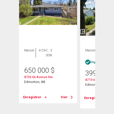
Maison
4 CAC , 3
Maison
3 CAC , 1
SDB
SDB
Éligible Louer po
650 000
$
399 900
8736 66 Avenue Nw
8719 67 Avenue Nw
Edmonton, AB
Edmonton, AB
Voir
Enregistrer
Voir
Enregistrer