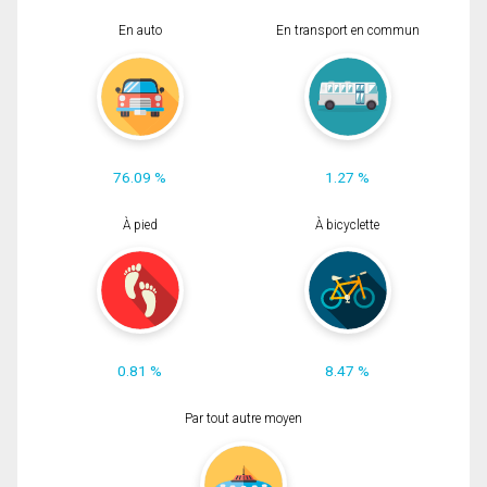
En auto
En transport en commun
76.09 %
1.27 %
À pied
À bicyclette
0.81 %
8.47 %
Par tout autre moyen