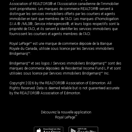
Association of REALTORS® et l'Association canadienne de l’immobilier
sont propriétaires. Les marques de commerce REALTOR® servent à
distinguer les services immobiliers offerts par les courtiers et agents
immobilier en tant que membres de l'ACI. Les marques d'homologation
S.I.A.® /MLS®, Service inter-agences®, et leurs logos respectifs sont la
propriété de l'ACI, et ils servent à identifier les services immobiliers que
fournissent les courtiers et agents membres de l'ACI.
Royal LePage
MD
est une marque de commerce déposée de la Banque
Royale du Canada, utilisée sous licence par les Services immobiliers
Bridgemarq
MD
.
Bridgemarq
MD
et ses logos / Services immobiliers Bridgemarq
MD
sont des
marques de commerce déposées de Residential Income Fund L.P. et sont
utilisées sous licence par Services immobiliers Bridgemarq
MD
Inc.
Copyright 2026 by the REALTORS® Association of Edmonton. All
Rights Reserved. Data is deemed reliable but is not guaranteed accurate
by the REALTORS® Association of Edmonton.
Découvrez la nouvelle application
MD
Royal LePage