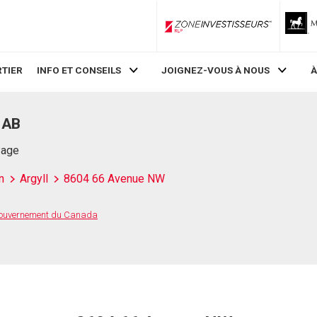
ZoneInvestisseurs RLP
TIER
INFO ET CONSEILS
JOIGNEZ-VOUS À NOUS
À
 AB
Page
n
Argyll
8604 66 Avenue NW
 Gouvernement du Canada