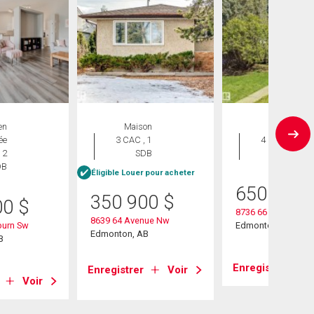
en
Maison
Maison
ée
3 CAC , 1
4 CAC , 3
 2
SDB
SDB
DB
Éligible Louer pour acheter
650 000
350 900
$
00
$
8736 66 Avenue N
8639 64 Avenue Nw
burn Sw
Edmonton, AB
Edmonton, AB
B
Enregistrer
Enregistrer
Voir
Voir