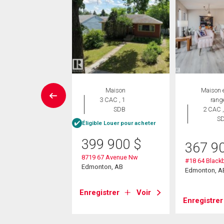
UVELLE INSCRIPTION
Maison
Maison 
ropriété
3 CAC , 1
rang
 CAC , 2
SDB
2 CAC ,
SDB
S
Éligible Louer pour acheter
399 900
$
9 900
$
367 9
8719 67 Avenue Nw
10 89 St Nw
#18 64 Black
Edmonton, AB
on, AB
Edmonton, A
Enregistrer
Voir
strer
Voir
Enregistrer